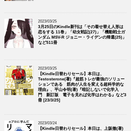
2023/03/25
3月25日のKindle新刊は「その着せ替え人形は
恋をする 11巻」「幼女戦記(27)」「機動戦士ガ
ンダム MSV-R ジョニー・ライデンの帰還(25)」
など511冊
2023/03/25
【Kindle日替わりセール】本日は、
Testosterone(著)『超筋トレが最強のソリュー
ションである 筋肉が人生を変える超科学的な
理由』、平山令明(著)『暗記しないで化学入
門 新訂版 電子を見れば化学はわかる』など3
冊 [23/3/25]
2023/03/24
【Kindle日替わりセール】本日は、上阪徹(著)