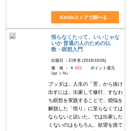
Kindleストアで調べる
悟らなくたって、いいじゃな
いか 普通の人のための仏
教・瞑想入門
出版社 ：幻冬舎 (2016/10/26)
価 格 ： ￥
821
ポイント還元
0
pt（
-
%）
ブッダは、人生の「苦」から抜け
出すには、出家して修行、すなわ
ち瞑想を実践することで、煩悩を
解脱した「悟り」に至らなくては
ならないと説いた。では出家した
くないのはもちろん、欲望を捨て