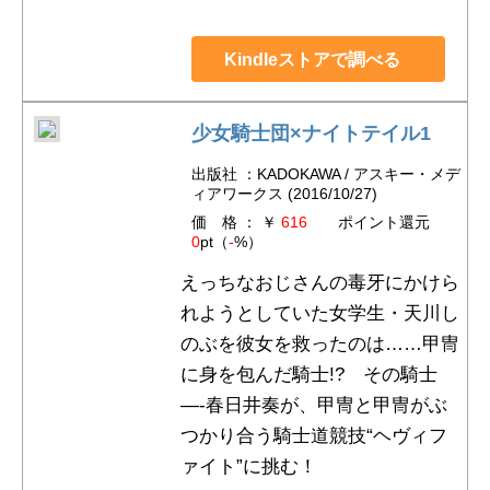
Kindleストアで調べる
少女騎士団×ナイトテイル1
出版社 ：KADOKAWA / アスキー・メデ
ィアワークス (2016/10/27)
価 格 ： ￥
616
ポイント還元
0
pt（
-
%）
えっちなおじさんの毒牙にかけら
れようとしていた女学生・天川し
のぶを彼女を救ったのは……甲冑
に身を包んだ騎士!? その騎士
―‐春日井奏が、甲冑と甲冑がぶ
つかり合う騎士道競技“ヘヴィフ
ァイト”に挑む！