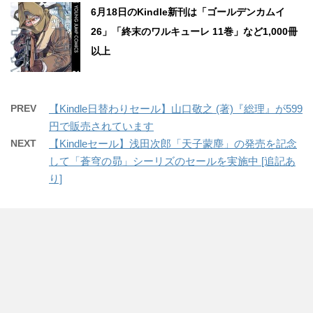
6月18日のKindle新刊は「ゴールデンカムイ
26」「終末のワルキューレ 11巻」など1,000冊
以上
PREV
【Kindle日替わりセール】山口敬之 (著)『総理』が599
円で販売されています
NEXT
【Kindleセール】浅田次郎「天子蒙塵」の発売を記念
して「蒼穹の昴」シーリズのセールを実施中 [追記あ
り]