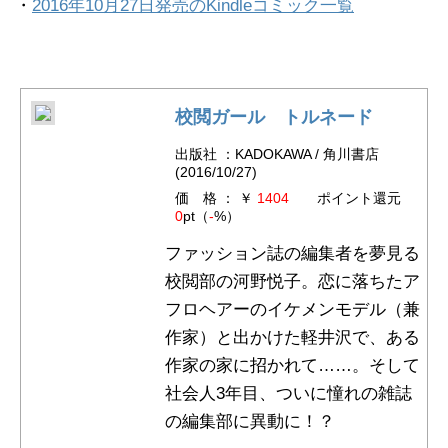
・
2016年10月27日発売のKindleコミック一覧
校閲ガール トルネード
出版社 ：KADOKAWA / 角川書店
(2016/10/27)
価 格 ： ￥
1404
ポイント還元
0
pt（
-
%）
ファッション誌の編集者を夢見る
校閲部の河野悦子。恋に落ちたア
フロヘアーのイケメンモデル（兼
作家）と出かけた軽井沢で、ある
作家の家に招かれて……。そして
社会人3年目、ついに憧れの雑誌
の編集部に異動に！？