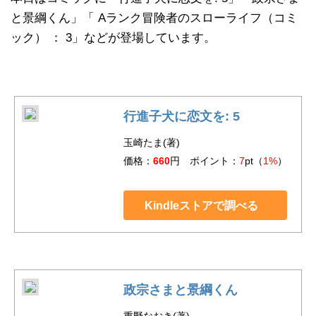
と景綱くん」「 Aランク冒険者のスローライフ（コミ
ック） ： 3」などが登場しています。
行進子犬に恋文を: 5
玉崎たま(著)
価格：
660
円 ポイント：
7
pt（
1%
）
Kindleストアで調べる
政宗さまと景綱くん
重野なおき(著)