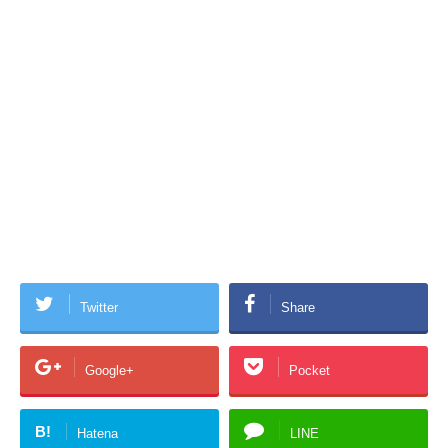
Twitter
Share
Google+
Pocket
B!
Hatena
LINE