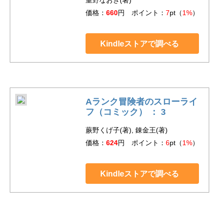
価格：
660
円 ポイント：
7
pt（
1%
）
Kindleストアで調べる
Aランク冒険者のスローライ
フ（コミック） ： 3
蕨野くげ子(著), 錬金王(著)
価格：
624
円 ポイント：
6
pt（
1%
）
Kindleストアで調べる