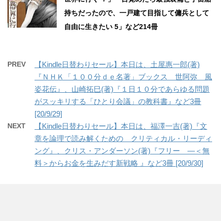
持ちだったので、一戸建て目指して傭兵として
自由に生きたい 5」など214冊
PREV
【Kindle日替わりセール】本日は、土屋惠一郎(著)
『ＮＨＫ「１００分ｄｅ名著」ブックス 世阿弥 風
姿花伝』、山崎拓巳(著)『１日１０分であらゆる問題
がスッキリする「ひとり会議」の教科書』など3冊
[20/9/29]
NEXT
【Kindle日替わりセール】本日は、福澤一吉(著)『文
章を論理で読み解くための クリティカル・リーディ
ング』、クリス・アンダーソン(著)『フリー ―＜無
料＞からお金を生みだす新戦略 』など3冊 [20/9/30]