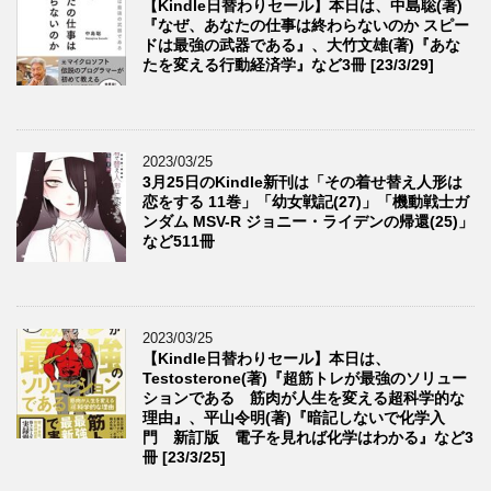
【Kindle日替わりセール】本日は、中島聡(著)
『なぜ、あなたの仕事は終わらないのか スピー
ドは最強の武器である』、大竹文雄(著)『あな
たを変える行動経済学』など3冊 [23/3/29]
2023/03/25
3月25日のKindle新刊は「その着せ替え人形は
恋をする 11巻」「幼女戦記(27)」「機動戦士ガ
ンダム MSV-R ジョニー・ライデンの帰還(25)」
など511冊
2023/03/25
【Kindle日替わりセール】本日は、
Testosterone(著)『超筋トレが最強のソリュー
ションである 筋肉が人生を変える超科学的な
理由』、平山令明(著)『暗記しないで化学入
門 新訂版 電子を見れば化学はわかる』など3
冊 [23/3/25]