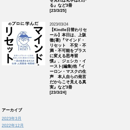
る』など3冊
[23/3/25]
2023/03/24
【Kindle日替わりセ
ール】本日は、上阪
徹(著)『マインド・
リセット 不安・不
満・不可能をプラス
に変える思考習
慣』、ジェシカ・イ
ースト(編集)他『イ
ーロン・マスクの生
声 本人自らの発言
だからこそ見える真
実』など3冊
[23/3/24]
アーカイブ
2023年3月
2022年12月