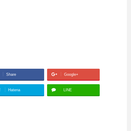
Share
Google+
!
Hatena
LINE