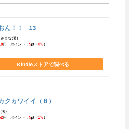
おん！！ 13
みまな(著)
18
円 ポイント：
5
pt（
0%
）
Kindleストアで調べる
カクカワイイ（８）
(著)
62
円 ポイント：
5
pt（
1%
）