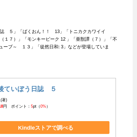
誌 ５」「ばくおん！！ 13」「トニカクカワイイ
１７）」「モンキーピーク 12 」「亜獣譚（７）」「不
ッドチューブ～ １３」「徒然日和: 3」などが登場していま
後ていぼう日誌 ５
(著)
18
円 ポイント：
5
pt（
0%
）
Kindleストアで調べる