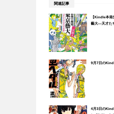
関連記事
【Kindle本
藝大―天才た
9月7日のKi
4月3日のKi