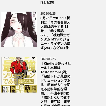
[23/3/29]
2023/03/25
3月25日のKindle新
刊は「その着せ替え
人形は恋をする 11
巻」「幼女戦記
(27)」「機動戦士ガ
ンダム MSV-R ジョ
ニー・ライデンの帰
還(25)」など511冊
2023/03/25
【Kindle日替わりセ
ール】本日は、
Testosterone(著)
『超筋トレが最強の
ソリューションであ
る 筋肉が人生を変
える超科学的な理
由』、平山令明(著)
『暗記しないで化学
入門 新訂版 電子
を見れば化学はわか