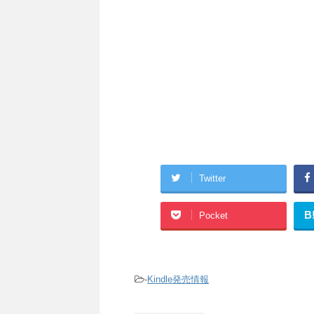
Twitter
B
Pocket
-
Kindle発売情報