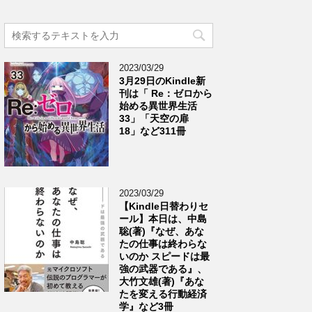
2023/03/29
3月29日のKindle新
刊は「 Re：ゼロから
始める異世界生活
33」「天空の扉
18」など311冊
2023/03/29
【Kindle日替わりセ
ール】本日は、中島
聡(著)『なぜ、あな
たの仕事は終わらな
いのか スピードは最
強の武器である』、
大竹文雄(著)『あな
たを変える行動経済
学』など3冊