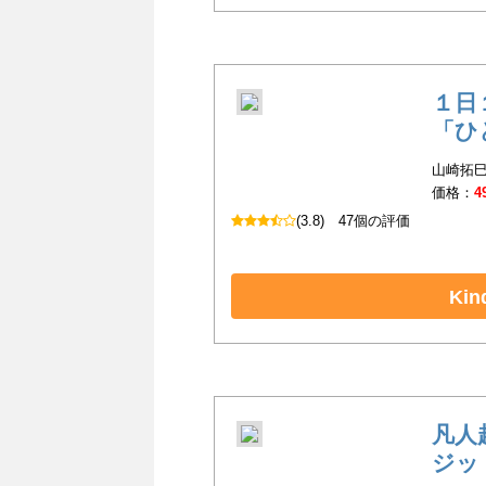
１日
「ひ
山崎拓巳
価格：
4
(3.8)
47個の評価
Ki
凡人
ジッ