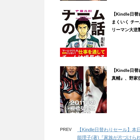
【Kindle
まくいく チ
リーマン大逆襲
【Kindle
真輔』、野家啓一
PREV
【Kindle日替わりセール】
能理子(著)『家族が片づけられない