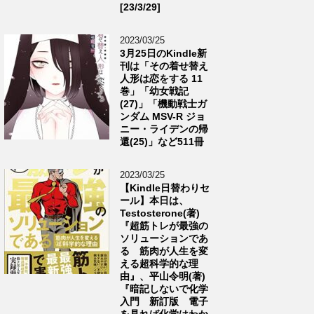
[23/3/29]
2023/03/25
3月25日のKindle新
刊は「その着せ替え
人形は恋をする 11
巻」「幼女戦記
(27)」「機動戦士ガ
ンダム MSV-R ジョ
ニー・ライデンの帰
還(25)」など511冊
2023/03/25
【Kindle日替わりセ
ール】本日は、
Testosterone(著)
『超筋トレが最強の
ソリューションであ
る 筋肉が人生を変
える超科学的な理
由』、平山令明(著)
『暗記しないで化学
入門 新訂版 電子
を見れば化学はわか