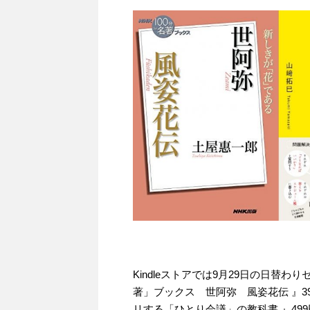
Kindleストアでは9月29日の日替
著」ブックス 世阿弥 風姿花伝 』3
リする「ひとり会議」の教科書 』49