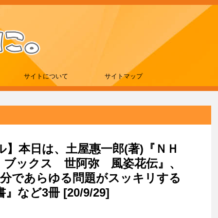
サイトについて
サイトマップ
ール】本日は、土屋惠一郎(著)『ＮＨ
」ブックス 世阿弥 風姿花伝』、
０分であらゆる問題がスッキリする
ど3冊 [20/9/29]