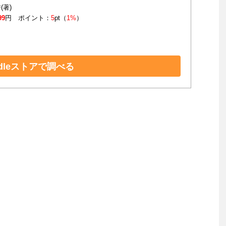
(著)
99
円 ポイント：
5
pt（
1%
）
ndleストアで調べる