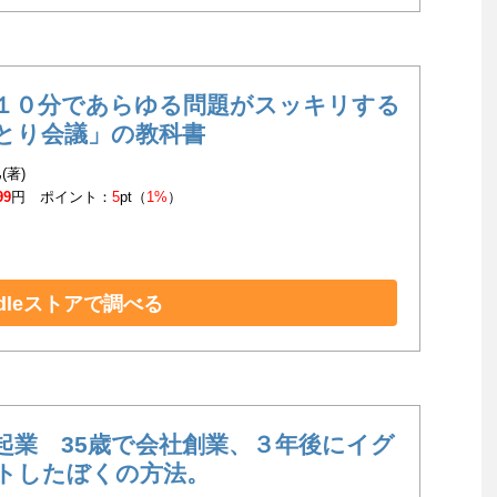
１０分であらゆる問題がスッキリする
とり会議」の教科書
(著)
99
円 ポイント：
5
pt（
1%
）
ndleストアで調べる
起業 35歳で会社創業、３年後にイグ
トしたぼくの方法。