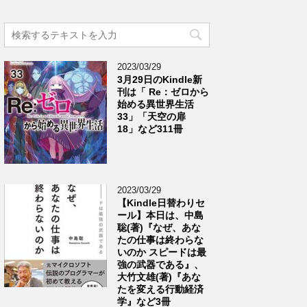
2023/03/29
3月29日のKindle新
刊は「 Re：ゼロから
始める異世界生活
33」「天空の扉
18」など311冊
2023/03/29
【Kindle日替わりセ
ール】本日は、中島
聡(著)『なぜ、あな
たの仕事は終わらな
いのか スピードは最
強の武器である』、
大竹文雄(著)『あな
たを変える行動経済
学』など3冊