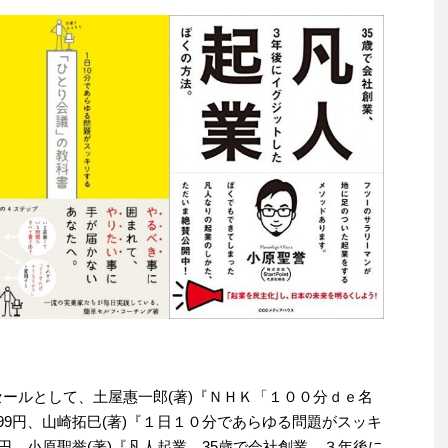
わりセールとして、土屋惠一郎(著)『ＮＨＫ「１００分ｄｅ名
99円、山崎拓巳(著)『１日１０分であらゆる問題がスッキ
9円、小原聖誉(著)『凡人起業 35歳で会社創業、３年後に