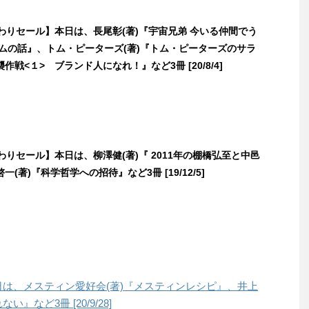
日替わりセール】本日は、長尾彰(著)『宇宙兄弟 今いる仲間でう
ームの話』、トム・ピーターズ(著)『トム・ピーターズのサラ
作戦<１> ブランド人になれ！』など3冊 [20/8/4]
日替わりセール】本日は、柳澤健(著)『 2011年の棚橋弘至と中邑
(著)『科学哲学への招待』など3冊 [19/12/5]
本日は、メスティン愛好会(著)『メスティンレシピ』、井上
』など3冊 [20/9/28]