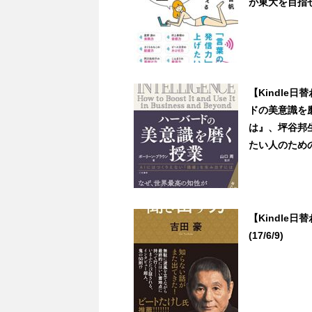
が東大を目指せる
【Kindle
ドの美意識を
は』、坪谷邦生
たい人のための「
【Kindle
(17/6/9)