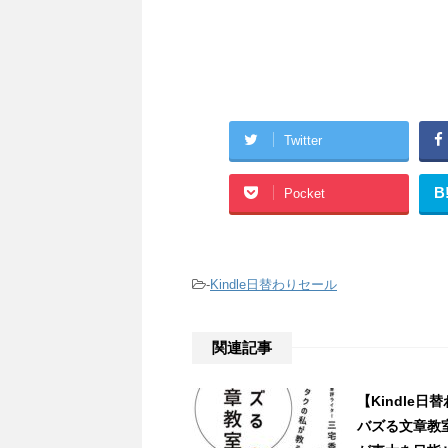
Twitter
B
Pocket
-
Kindle日替わりセール
関連記事
【Kindle
バズる文章教