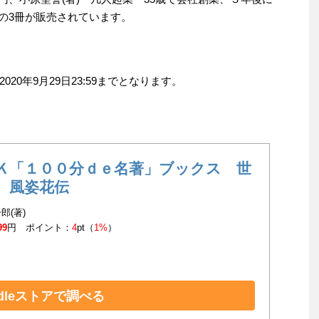
円の3冊が販売されています。
0年9月29日23:59までとなります。
Ｋ「１００分ｄｅ名著」ブックス 世
 風姿花伝
郎(著)
99
円 ポイント：
4
pt（
1%
）
ndleストアで調べる