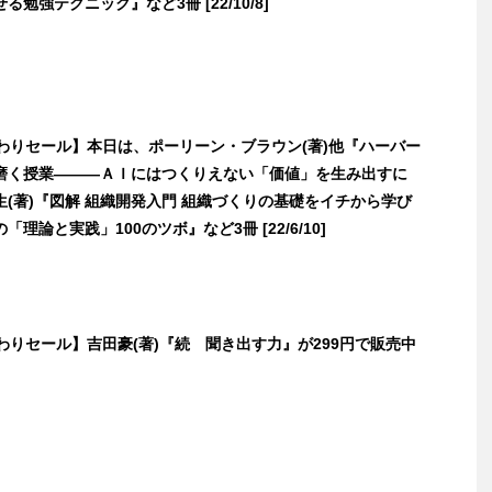
勉強テクニック』など3冊 [22/10/8]
日替わりセール】本日は、ポーリーン・ブラウン(著)他『ハーバー
磨く授業―――ＡＩにはつくりえない「価値」を生み出すに
(著)『図解 組織開発入門 組織づくりの基礎をイチから学び
理論と実践」100のツボ』など3冊 [22/6/10]
日替わりセール】吉田豪(著)『続 聞き出す力』が299円で販売中