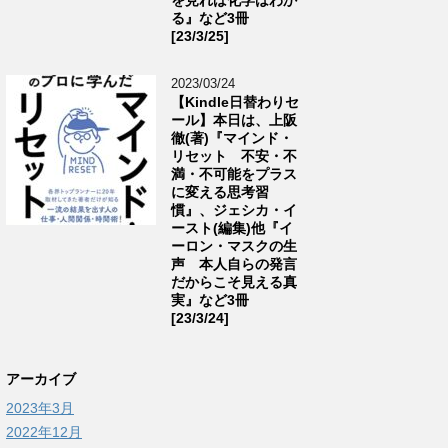
る』など3冊
[23/3/25]
2023/03/24
【Kindle日替わりセ
ール】本日は、上阪
徹(著)『マインド・
リセット 不安・不
満・不可能をプラス
に変える思考習
慣』、ジェシカ・イ
ースト(編集)他『イ
ーロン・マスクの生
声 本人自らの発言
だからこそ見える真
実』など3冊
[23/3/24]
アーカイブ
2023年3月
2022年12月