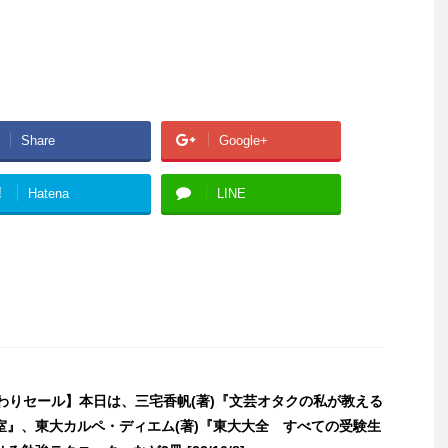
Share
Google+
!
Hatena
LINE
日替わりセール】本日は、三宅香帆(著)『文芸オタクの私が教える
室』、東大カルペ・ディエム(著)『東大大全 すべての受験生