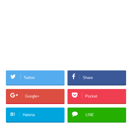
Twitter
Share
Google+
Pocket
B!
Hatena
LINE