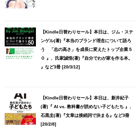
【Kindle日替わりセール】本日は、ジム・ステ
ンゲル(著)『本当のブランド理念について語ろ
う 「志の高さ」を成長に変えたトップ企業５
０ 』、氏家誠悟(著)『自分でわが家を作る本。
』など3冊 [20/3/12]
【Kindle日替わりセール】本日は、新井紀子
(著)『 AI vs. 教科書が読めない子どもたち 』、
石黒圭(著)『文章は接続詞で決まる』など3冊
[20/2/8]