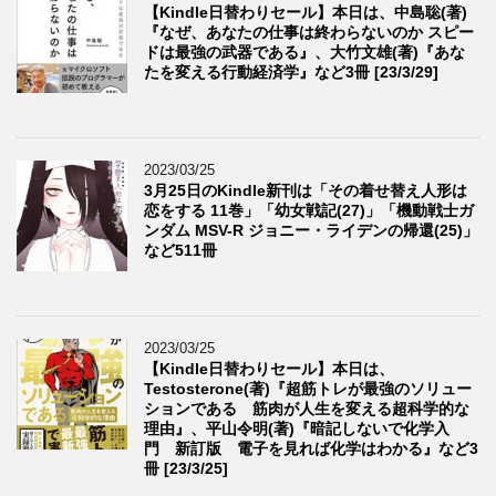
【Kindle日替わりセール】本日は、中島聡(著)
『なぜ、あなたの仕事は終わらないのか スピー
ドは最強の武器である』、大竹文雄(著)『あな
たを変える行動経済学』など3冊 [23/3/29]
2023/03/25
3月25日のKindle新刊は「その着せ替え人形は
恋をする 11巻」「幼女戦記(27)」「機動戦士ガ
ンダム MSV-R ジョニー・ライデンの帰還(25)」
など511冊
2023/03/25
【Kindle日替わりセール】本日は、
Testosterone(著)『超筋トレが最強のソリュー
ションである 筋肉が人生を変える超科学的な
理由』、平山令明(著)『暗記しないで化学入
門 新訂版 電子を見れば化学はわかる』など3
冊 [23/3/25]