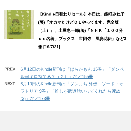
【Kindle日替わりセール】本日は、能町みね子
(著)『オカマだけどＯＬやってます。完全版
（上）』、土屋惠一郎(著)『ＮＨＫ「１００分
ｄｅ名著」ブックス 世阿弥 風姿花伝』など3
冊 [19/7/21]
PREV
6月12日のKindle新刊は「ばらかもん 15巻」「ダンベ
ル何キロ持てる？（２）」など155冊
NEXT
6月13日のKindle新刊は「ダンまち 外伝 ソード・オ
ラトリア 9巻」「推しが武道館いってくれたら死ぬ
(3)」など173冊