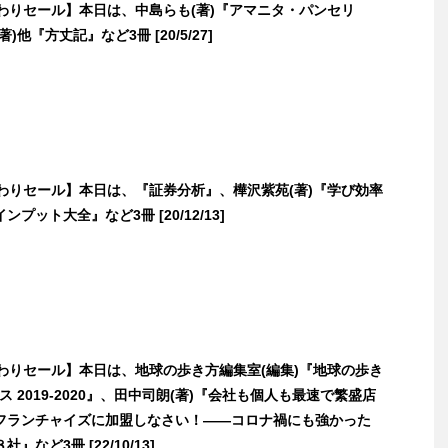
日替わりセール】本日は、中島らも(著)『アマニタ・パンセリ
)他『方丈記』など3冊 [20/5/27]
日替わりセール】本日は、『証券分析』、樺沢紫苑(著)『学び効率
プット大全』など3冊 [20/12/13]
日替わりセール】本日は、地球の歩き方編集室(編集)『地球の歩き
リス 2019-2020』、田中司朗(著)『会社も個人も最速で繁盛店
フランチャイズに加盟しなさい！――コロナ禍にも強かった
』など3冊 [22/10/13]