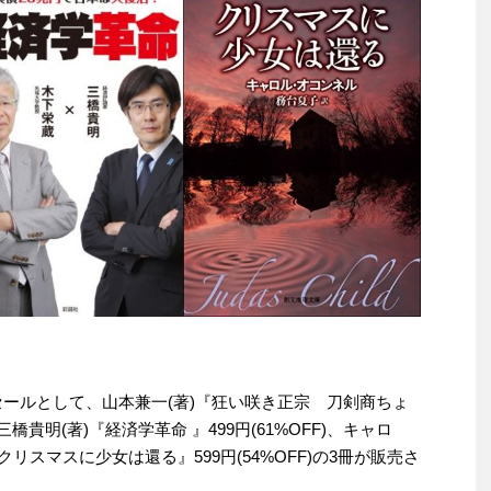
わりセールとして、山本兼一(著)『狂い咲き正宗 刀剣商ちょ
三橋貴明(著)『経済学革命 』499円(61%OFF)、キャロ
『クリスマスに少女は還る』599円(54%OFF)の3冊が販売さ