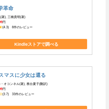
学革命
著), 三橋貴明(著)
99
円
(4.3)
8件のレビュー
Kindleストアで調べる
スマスに少女は還る
・オコンネル(著), 務台夏子(翻訳)
99
円
(3.7)
33件のレビュー