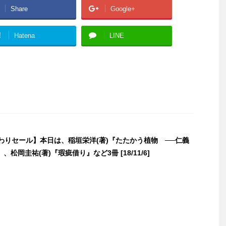
Share
Google+
!
Hatena
LINE
日替わりセール】本日は、稲垣栄洋(著)『たたかう植物 ──仁義
松岡圭祐(著)『瑕疵借り』など3冊 [18/11/6]