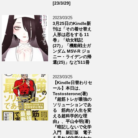
[23/3/29]
2023/03/25
3月25日のKindle新
刊は「その着せ替え
人形は恋をする 11
巻」「幼女戦記
(27)」「機動戦士ガ
ンダム MSV-R ジョ
ニー・ライデンの帰
還(25)」など511冊
2023/03/25
【Kindle日替わりセ
ール】本日は、
Testosterone(著)
『超筋トレが最強の
ソリューションであ
る 筋肉が人生を変
える超科学的な理
由』、平山令明(著)
『暗記しないで化学
入門 新訂版 電子
を見れば化学はわか