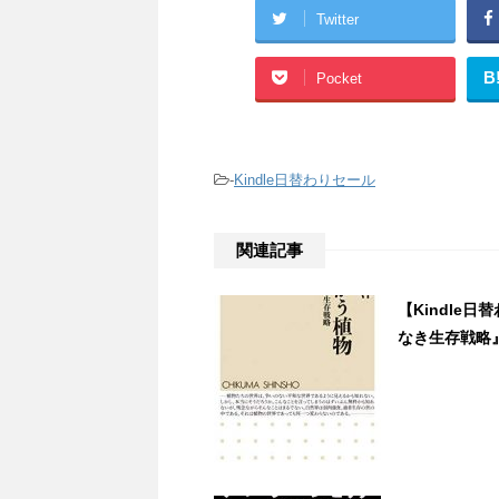
Twitter
B
Pocket
-
Kindle日替わりセール
関連記事
【Kindle
なき生存戦略』、