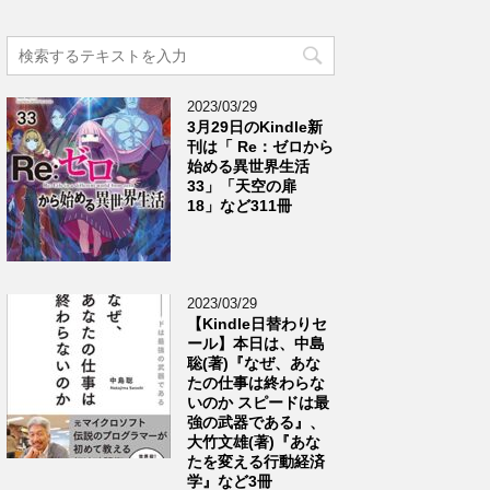
2023/03/29
3月29日のKindle新
刊は「 Re：ゼロから
始める異世界生活
33」「天空の扉
18」など311冊
2023/03/29
【Kindle日替わりセ
ール】本日は、中島
聡(著)『なぜ、あな
たの仕事は終わらな
いのか スピードは最
強の武器である』、
大竹文雄(著)『あな
たを変える行動経済
学』など3冊