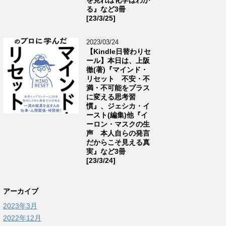
る』など3冊
[23/3/25]
2023/03/24
【Kindle日替わりセ
ール】本日は、上阪
徹(著)『マインド・
リセット 不安・不
満・不可能をプラス
に変える思考習
慣』、ジェシカ・イ
ースト(編集)他『イ
ーロン・マスクの生
声 本人自らの発言
だからこそ見える真
実』など3冊
[23/3/24]
アーカイブ
2023年3月
2022年12月