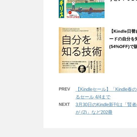
【Kindle
ードの自分を
(54%OFF)で販
PREV
【Kindleセール】「Kind
るセール 4/4まで
NEXT
3月30日のKindle新刊は「
が (2)」など202冊