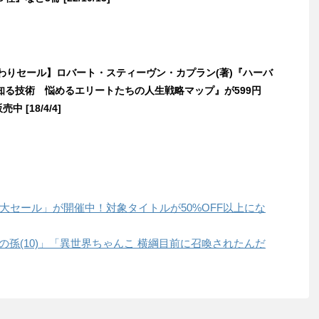
日替わりセール】ロバート・スティーヴン・カプラン(著)『ハーバ
知る技術 悩めるエリートたちの人生戦略マップ』が599円
売中 [18/4/4]
le春の大セール」が開催中！対象タイトルが50%OFF以上にな
賢者の孫(10)」「異世界ちゃんこ 横綱目前に召喚されたんだ