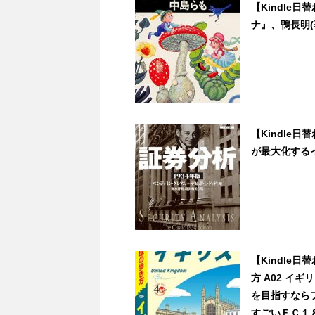
【Kindle
ナ』、鴨長明(著
【Kindle
が最大化するイン
【Kindle
方 A02 イギ
を目指すなら
すごいＦＣ１８社