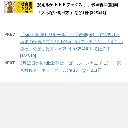
捉えるか ＮＨＫブックス 』、牧田善二(監修)
『太らない食べ方 』など3冊 [20/1/21]
PREV
【Kindle日替わりセール】苦瓜達郎(著)『ずば抜けた
結果の投資のプロだけが気づいていること 「すごい
会社」の見つけ方』が299円(62%OFF)で販売中
[18/3/18]
NEXT
3月19日のKindle新刊は「ゴールデンカムイ 13」「東
京喰種トーキョーグール:re 15」など201冊