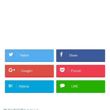
Twitter
Share
Google+
Pocket
B!
Hatena
LINE