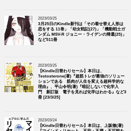
2023/03/25
3月25日のKindle新刊は「その着せ替え人形は
恋をする 11巻」「幼女戦記(27)」「機動戦士ガ
ンダム MSV-R ジョニー・ライデンの帰還(25)」
など511冊
2023/03/25
【Kindle日替わりセール】本日は、
Testosterone(著)『超筋トレが最強のソリュー
ションである 筋肉が人生を変える超科学的な
理由』、平山令明(著)『暗記しないで化学入
門 新訂版 電子を見れば化学はわかる』など3
冊 [23/3/25]
2023/03/24
【Kindle日替わりセール】本日は、上阪徹(著)
『マインド・リセット 不安・不満・不可能を