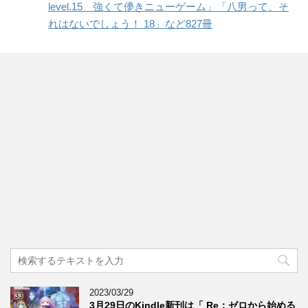
level.15 強くて儚きニューゲーム」「八男って、そ
れはないでしょう！ 18」など827冊
2023/03/29
3月29日のKindle新刊は「 Re：ゼロから始める