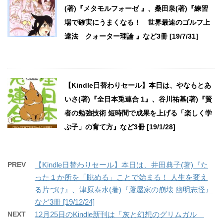
(著)『メタモルフォーゼ 』、桑田泉(著)『練習
場で確実にうまくなる！ 世界最速のゴルフ上
達法 クォーター理論 』など3冊 [19/7/31]
【Kindle日替わりセール】本日は、やなもとあ
いさ(著)『全日本兎連合 1』、谷川祐基(著)『賢
者の勉強技術 短時間で成果を上げる「楽しく学
ぶ子」の育て方』など3冊 [19/1/28]
PREV
【Kindle日替わりセール】本日は、井田典子(著)『た
った１か所を「眺める」ことで始まる！ 人生を変え
る片づけ』、津原泰水(著)『蘆屋家の崩壊 幽明志怪』
など3冊 [19/12/24]
NEXT
12月25日のKindle新刊は「灰と幻想のグリムガル