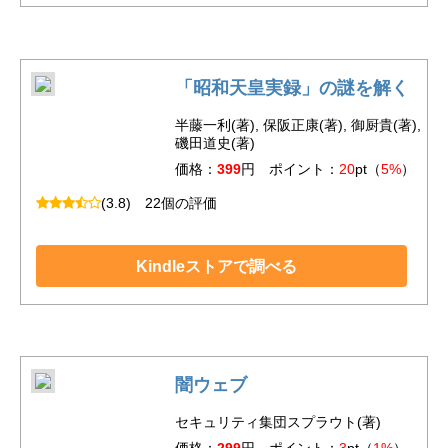
「昭和天皇実録」の謎を解く
半藤一利(著), 保阪正康(著), 御厨貴(著),
磯田道史(著)
価格：
399
円 ポイント：
20
pt（
5%
）
(3.8)
22個の評価
Kindleストアで調べる
闇ウェブ
セキュリティ集団スプラウト(著)