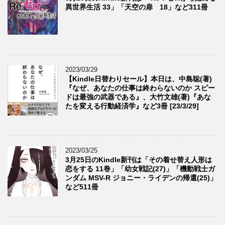
異世界生活 33」「天空の扉 18」など311冊
2023/03/29
【Kindle日替わりセール】本日は、中島聡(著)
『なぜ、あなたの仕事は終わらないのか スピー
ドは最強の武器である』、大竹文雄(著)『あな
たを変える行動経済学』など3冊 [23/3/29]
2023/03/25
3月25日のKindle新刊は「その着せ替え人形は
恋をする 11巻」「幼女戦記(27)」「機動戦士ガ
ンダム MSV-R ジョニー・ライデンの帰還(25)」
など511冊