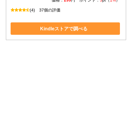
価格：
299
円 ポイント：
3
pt（
1%
）
(4)
37個の評価
Kindleストアで調べる