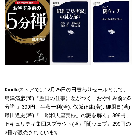
Kindleストアでは12月25日の日替わりセールとして、
島津清彦(著)『翌日の仕事に差がつく おやすみ前の5
分禅 』399円、半藤一利(著), 保阪正康(著), 御厨貴(著),
磯田道史(著)『「昭和天皇実録」の謎を解く』399円、
セキュリティ集団スプラウト(著)『闇ウェブ』299円の
3冊が販売されています。