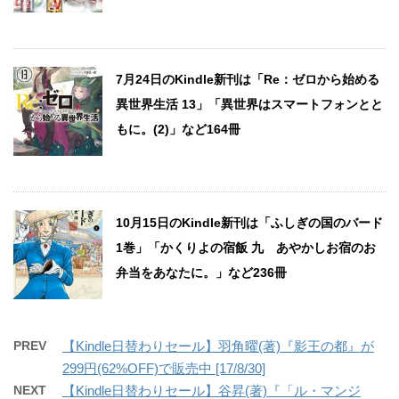
7月24日のKindle新刊は「Re：ゼロから始める
異世界生活 13」「異世界はスマートフォンとと
もに。(2)」など164冊
10月15日のKindle新刊は「ふしぎの国のバード
1巻」「かくりよの宿飯 九 あやかしお宿のお
弁当をあなたに。」など236冊
PREV
【Kindle日替わりセール】羽角曜(著)『影王の都』が
299円(62%OFF)で販売中 [17/8/30]
NEXT
【Kindle日替わりセール】谷昇(著)『「ル・マンジ