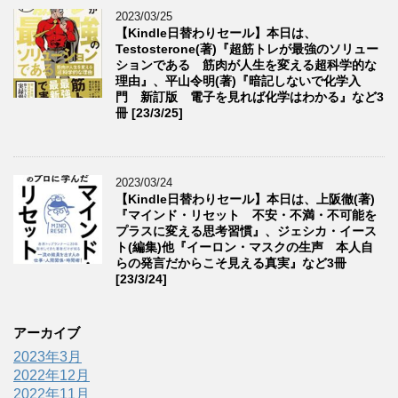
2023/03/25
【Kindle日替わりセール】本日は、
Testosterone(著)『超筋トレが最強のソリュー
ションである 筋肉が人生を変える超科学的な
理由』、平山令明(著)『暗記しないで化学入
門 新訂版 電子を見れば化学はわかる』など3
冊 [23/3/25]
2023/03/24
【Kindle日替わりセール】本日は、上阪徹(著)
『マインド・リセット 不安・不満・不可能を
プラスに変える思考習慣』、ジェシカ・イース
ト(編集)他『イーロン・マスクの生声 本人自
らの発言だからこそ見える真実』など3冊
[23/3/24]
アーカイブ
2023年3月
2022年12月
2022年11月