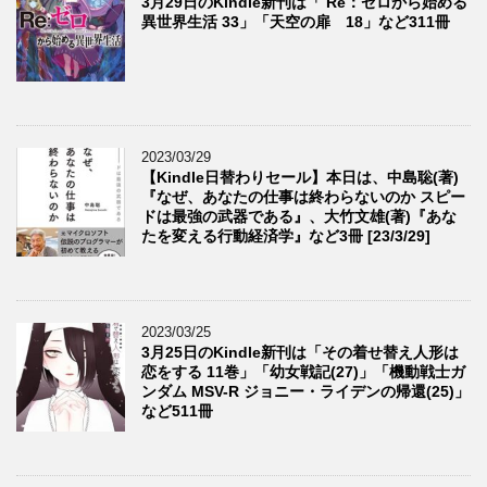
3月29日のKindle新刊は「 Re：ゼロから始める
異世界生活 33」「天空の扉 18」など311冊
2023/03/29
【Kindle日替わりセール】本日は、中島聡(著)
『なぜ、あなたの仕事は終わらないのか スピー
ドは最強の武器である』、大竹文雄(著)『あな
たを変える行動経済学』など3冊 [23/3/29]
2023/03/25
3月25日のKindle新刊は「その着せ替え人形は
恋をする 11巻」「幼女戦記(27)」「機動戦士ガ
ンダム MSV-R ジョニー・ライデンの帰還(25)」
など511冊