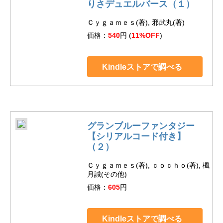
りさデュエルバース（１）
Ｃｙｇａｍｅｓ(著), 邪武丸(著)
価格：
540
円 (
11%OFF
)
Kindleストアで調べる
グランブルーファンタジー
【シリアルコード付き】
（２）
Ｃｙｇａｍｅｓ(著), ｃｏｃｈｏ(著), 楓
月誠(その他)
価格：
605
円
Kindleストアで調べる