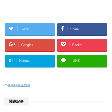
Twitter
Share
Google+
Pocket
B!
Hatena
LINE
-
Kindle発売情報
関連記事