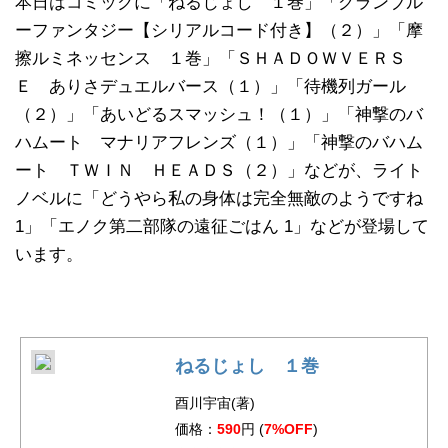
本日はコミックに「ねるじょし １巻」「グランブル
ーファンタジー【シリアルコード付き】（２）」「摩
擦ルミネッセンス １巻」「ＳＨＡＤＯＷＶＥＲＳ
Ｅ ありさデュエルバース（１）」「待機列ガール
（２）」「あいどるスマッシュ！（１）」「神撃のバ
ハムート マナリアフレンズ（１）」「神撃のバハム
ート ＴＷＩＮ ＨＥＡＤＳ（２）」などが、ライト
ノベルに「どうやら私の身体は完全無敵のようですね
1」「エノク第二部隊の遠征ごはん 1」などが登場して
います。
ねるじょし １巻
酉川宇宙(著)
価格：
590
円 (
7%OFF
)