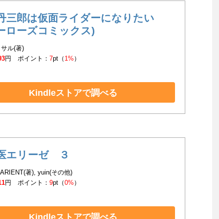
丹三郎は仮面ライダーになりたい
ヒーローズコミックス)
サル(著)
93
円 ポイント：
7
pt（
1%
）
Kindleストアで調べる
医エリーゼ ３
DARIENT(著), yuin(その他)
11
円 ポイント：
9
pt（
0%
）
Kindleストアで調べる