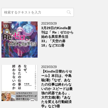
2023/03/29
3月29日のKindle新
刊は「 Re：ゼロから
始める異世界生活
33」「天空の扉
18」など311冊
2023/03/29
【Kindle日替わりセ
ール】本日は、中島
聡(著)『なぜ、あな
たの仕事は終わらな
いのか スピードは最
強の武器である』、
大竹文雄(著)『あな
たを変える行動経済
学』など3冊