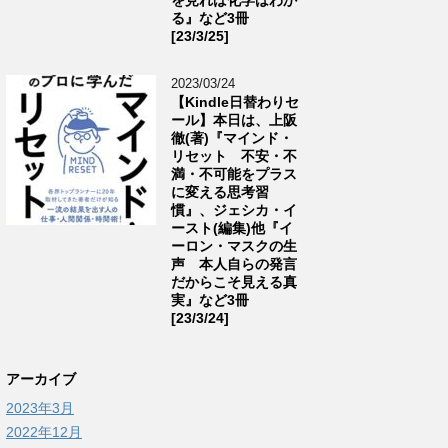
る』など3冊
[23/3/25]
2023/03/24
【Kindle日替わりセ
ール】本日は、上阪
徹(著)『マインド・
リセット 不安・不
満・不可能をプラス
に変える思考習
慣』、ジェシカ・イ
ースト(編集)他『イ
ーロン・マスクの生
声 本人自らの発言
だからこそ見える真
実』など3冊
[23/3/24]
アーカイブ
2023年3月
2022年12月