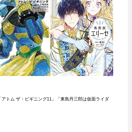
e本は「アトム ザ・ビギニング11」「東島丹三郎は仮面ライダ