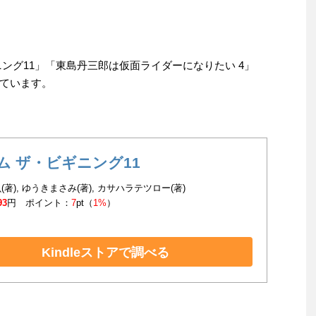
ング11」「東島丹三郎は仮面ライダーになりたい 4」
ています。
ム ザ・ビギニング11
(著), ゆうきまさみ(著), カサハラテツロー(著)
93
円 ポイント：
7
pt（
1%
）
Kindleストアで調べる