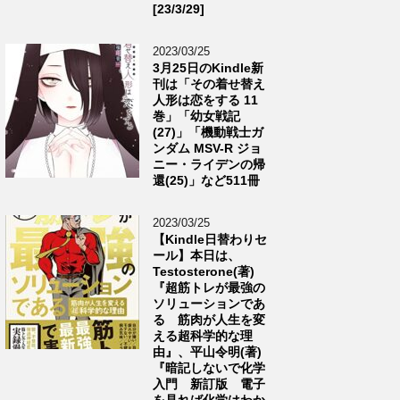
[23/3/29]
2023/03/25
3月25日のKindle新
刊は「その着せ替え
人形は恋をする 11
巻」「幼女戦記
(27)」「機動戦士ガ
ンダム MSV-R ジョ
ニー・ライデンの帰
還(25)」など511冊
2023/03/25
【Kindle日替わりセ
ール】本日は、
Testosterone(著)
『超筋トレが最強の
ソリューションであ
る 筋肉が人生を変
える超科学的な理
由』、平山令明(著)
『暗記しないで化学
入門 新訂版 電子
を見れば化学はわか