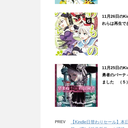
11月26日の
れらは再生で
11月25日の
勇者のパーテ
ました （５）
PREV
【Kindle日替わりセール】