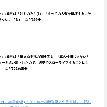
Kindle新刊は「けものみち(6)」「すべての人類を破壊する。そ
きない。（３）」など192冊
Kindle新刊は「望まぬ不死の冒険者 6」「真の仲間じゃないと
ィーを追い出されたので、辺境でスローライフすることにし
」など705結果冊
本日は、柳澤健(著)『 2011年の棚橋弘至と中邑真輔』、野家