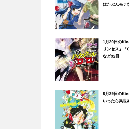
はたぶんモテな
1月20日のK
リンセス」「On
など92冊
8月29日のK
いったら異世界