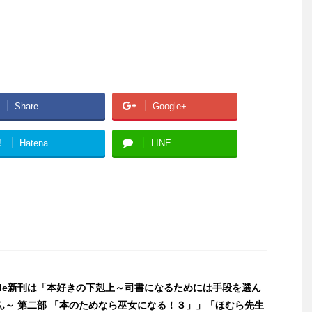
Share
Google+
!
Hatena
LINE
ndle新刊は「本好きの下剋上～司書になるためには手段を選ん
ん～ 第二部 「本のためなら巫女になる！３」」「ほむら先生