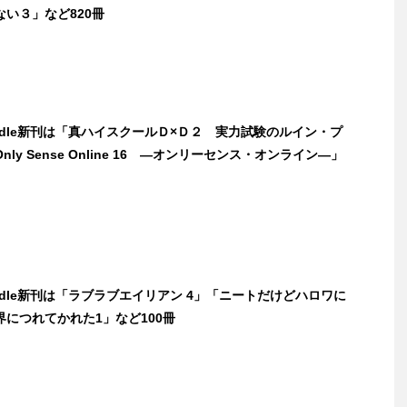
い３」など820冊
indle新刊は「真ハイスクールＤ×Ｄ２ 実力試験のルイン・プ
ly Sense Online 16 ―オンリーセンス・オンライン―」
indle新刊は「ラブラブエイリアン 4」「ニートだけどハロワに
につれてかれた1」など100冊