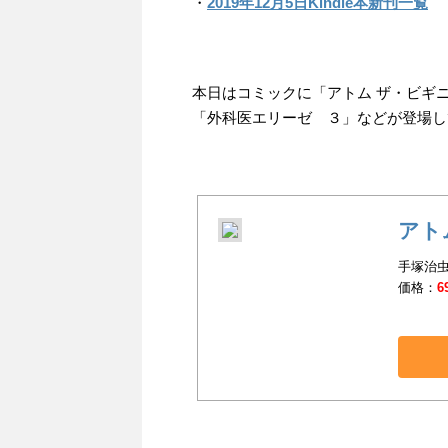
・
2019年12月5日Kindle本新刊一覧
本日はコミックに「アトム ザ・ビギニ
「外科医エリーゼ ３」などが登場し
アト
手塚治虫
価格：
6