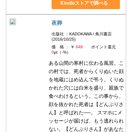
Kindleストアで調べる
夜葬
出版社 ：KADOKAWA / 角川書店
(2016/10/25)
価 格 ： ￥
648
ポイント還元
0
pt（
-
%）
ある山間の寒村に伝わる風習。こ
の村では、死者からくりぬいた顔
を地蔵にはめ込んで弔う。くりぬ
かれた穴には白米を盛り、親族で
食べわけるという。この事から、
顔を抜かれた死者は【どんぶりさ
ん】と呼ばれた──。 スマホにメ
ッセージが届けば、もう逃れられ
ない。【どんぶりさん】があなた