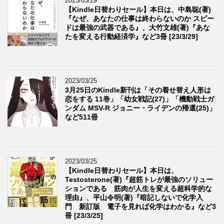
2023/03/29
【Kindle日替わりセール】本日は、中島聡(著)
『なぜ、あなたの仕事は終わらないのか スピー
ドは最強の武器である』、大竹文雄(著)『あな
たを変える行動経済学』など3冊 [23/3/29]
2023/03/25
3月25日のKindle新刊は「その着せ替え人形は
恋をする 11巻」「幼女戦記(27)」「機動戦士ガ
ンダム MSV-R ジョニー・ライデンの帰還(25)」
など511冊
2023/03/25
【Kindle日替わりセール】本日は、
Testosterone(著)『超筋トレが最強のソリュー
ションである 筋肉が人生を変える超科学的な
理由』、平山令明(著)『暗記しないで化学入
門 新訂版 電子を見れば化学はわかる』など3
冊 [23/3/25]