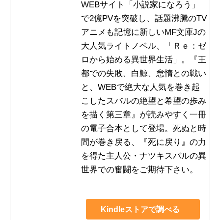
WEBサイト「小説家になろう」
で2億PVを突破し、話題沸騰のTV
アニメも記憶に新しいMF文庫Jの
大人気ライトノベル、「Ｒｅ：ゼ
ロから始める異世界生活」。『王
都での失敗、白鯨、怠惰との戦い
と、WEBで絶大な人気を巻き起
こしたスバルの絶望と希望の歩み
を描く第三章』が読みやすく一冊
の電子合本として登場。死ぬと時
間が巻き戻る、『死に戻り』の力
を得た主人公・ナツキスバルの異
世界での奮闘をご期待下さい。
Kindleストアで調べる