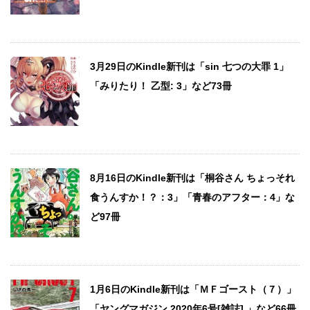
3月29日のKindle新刊は「sin 七つの大罪 1」
「みりたり！ 乙型: 3」など73冊
8月16日のKindle新刊は「桐谷さん ちょっそれ
食うんすか！？：3」「青春のアフター：4」な
ど97冊
1月6日のKindle新刊は「ＭＦゴースト（７）」
「ヤングマガジン 2020年6号[雑誌] 」など66冊