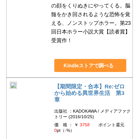
の顔をくりぬきにやってくる。脳
髄をかき回されるような恐怖を覚
える、ノンストップホラー。第23
回日本ホラー小説大賞【読者賞】
受賞作！
Kindleストアで調べる
【期間限定・合本】Re:ゼロ
から始める異世界生活 第3
章
出版社 ：KADOKAWA / メディアファク
トリー (2016/10/25)
価 格 ： ￥
3758
ポイント還元
0
pt（
-
%）