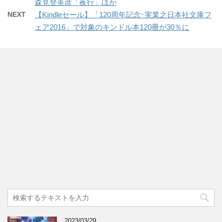
森見登美彦「夜行」ほか
NEXT
【Kindleセール】「120周年記念･実業之日本社文庫フ
ェア2016」で対象のキンドル本120冊が30％に
2023/03/29