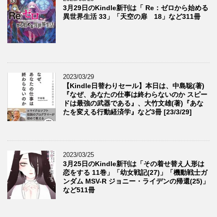
3月29日のKindle新刊は「 Re：ゼロから始める
異世界生活 33」「天空の扉 18」など311冊
2023/03/29
【Kindle日替わりセール】本日は、中島聡(著)
『なぜ、あなたの仕事は終わらないのか スピー
ドは最強の武器である』、大竹文雄(著)『あな
たを変える行動経済学』など3冊 [23/3/29]
2023/03/25
3月25日のKindle新刊は「その着せ替え人形は
恋をする 11巻」「幼女戦記(27)」「機動戦士ガ
ンダム MSV-R ジョニー・ライデンの帰還(25)」
など511冊