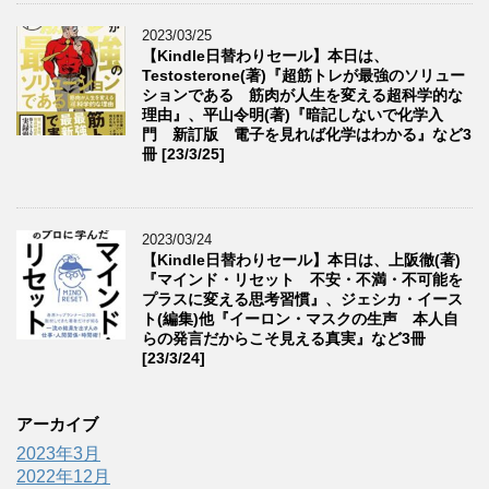
2023/03/25
【Kindle日替わりセール】本日は、
Testosterone(著)『超筋トレが最強のソリュー
ションである 筋肉が人生を変える超科学的な
理由』、平山令明(著)『暗記しないで化学入
門 新訂版 電子を見れば化学はわかる』など3
冊 [23/3/25]
2023/03/24
【Kindle日替わりセール】本日は、上阪徹(著)
『マインド・リセット 不安・不満・不可能を
プラスに変える思考習慣』、ジェシカ・イース
ト(編集)他『イーロン・マスクの生声 本人自
らの発言だからこそ見える真実』など3冊
[23/3/24]
アーカイブ
2023年3月
2022年12月