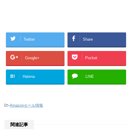
Twitter
Share
Google+
Pocket
B!
Hatena
LINE
-
Amazonセール情報
関連記事