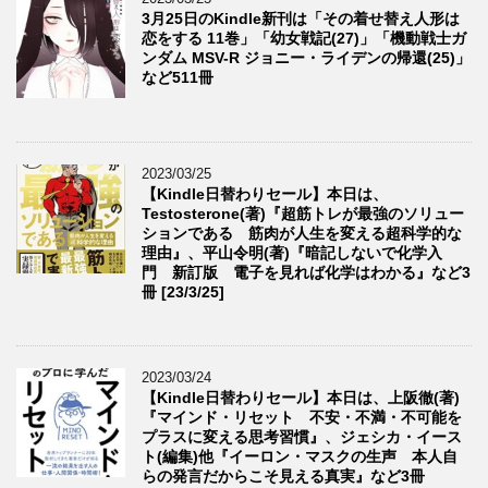
3月25日のKindle新刊は「その着せ替え人形は
恋をする 11巻」「幼女戦記(27)」「機動戦士ガ
ンダム MSV-R ジョニー・ライデンの帰還(25)」
など511冊
2023/03/25
【Kindle日替わりセール】本日は、
Testosterone(著)『超筋トレが最強のソリュー
ションである 筋肉が人生を変える超科学的な
理由』、平山令明(著)『暗記しないで化学入
門 新訂版 電子を見れば化学はわかる』など3
冊 [23/3/25]
2023/03/24
【Kindle日替わりセール】本日は、上阪徹(著)
『マインド・リセット 不安・不満・不可能を
プラスに変える思考習慣』、ジェシカ・イース
ト(編集)他『イーロン・マスクの生声 本人自
らの発言だからこそ見える真実』など3冊