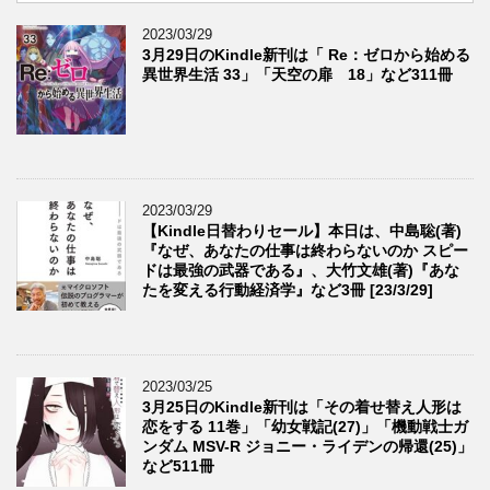
2023/03/29
3月29日のKindle新刊は「 Re：ゼロから始める
異世界生活 33」「天空の扉 18」など311冊
2023/03/29
【Kindle日替わりセール】本日は、中島聡(著)
『なぜ、あなたの仕事は終わらないのか スピー
ドは最強の武器である』、大竹文雄(著)『あな
たを変える行動経済学』など3冊 [23/3/29]
2023/03/25
3月25日のKindle新刊は「その着せ替え人形は
恋をする 11巻」「幼女戦記(27)」「機動戦士ガ
ンダム MSV-R ジョニー・ライデンの帰還(25)」
など511冊