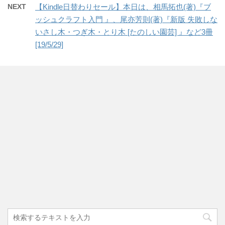
NEXT
【Kindle日替わりセール】本日は、相馬拓也(著)『ブ
ッシュクラフト入門 』、尾亦芳則(著)『新版 失敗しな
いさし木・つぎ木・とり木 [たのしい園芸] 』など3冊
[19/5/29]