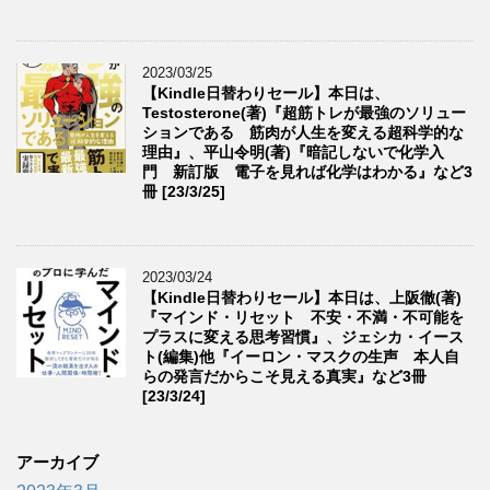
2023/03/25
【Kindle日替わりセール】本日は、
Testosterone(著)『超筋トレが最強のソリュー
ションである 筋肉が人生を変える超科学的な
理由』、平山令明(著)『暗記しないで化学入
門 新訂版 電子を見れば化学はわかる』など3
冊 [23/3/25]
2023/03/24
【Kindle日替わりセール】本日は、上阪徹(著)
『マインド・リセット 不安・不満・不可能を
プラスに変える思考習慣』、ジェシカ・イース
ト(編集)他『イーロン・マスクの生声 本人自
らの発言だからこそ見える真実』など3冊
[23/3/24]
アーカイブ