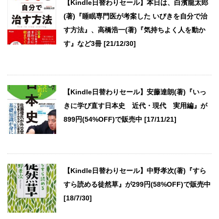
【Kindle日替わりセール】本日は、白濱龍太郎
(著)『睡眠専門医が考案した いびきを自分で治
す方法』、高橋浩一(著)『気持ちよく人を動か
す』など3冊 [21/12/30]
【Kindle日替わりセール】安藤達朗(著)『いっ
きに学び直す日本史 近代・現代 実用編』が
899円(54%OFF)で販売中 [17/11/21]
【Kindle日替わりセール】中野孝次(著)『すら
すら読める徒然草』が299円(58%OFF)で販売中
[18/7/30]