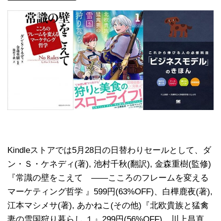
Kindleストアでは5月28日の日替わりセールとして、ダ
ン・Ｓ・ケネディ(著), 池村千秋(翻訳), 金森重樹(監修)
『常識の壁をこえて ――こころのフレームを変える
マーケティング哲学 』599円(63%OFF)、白樺鹿夜(著),
江本マシメサ(著), あかねこ(その他)『北欧貴族と猛禽
妻の雪国狩り暮らし １』299円(56%OFF)、川上昌直