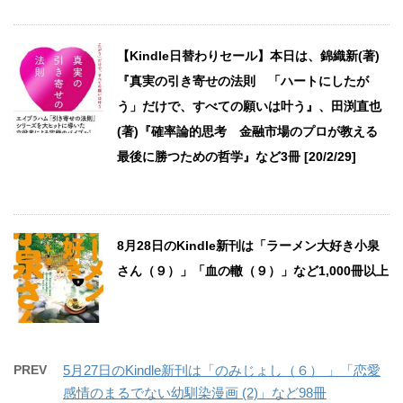
【Kindle日替わりセール】本日は、錦織新(著)
『真実の引き寄せの法則 「ハートにしたが
う」だけで、すべての願いは叶う』、田渕直也
(著)『確率論的思考 金融市場のプロが教える
最後に勝つための哲学』など3冊 [20/2/29]
8月28日のKindle新刊は「ラーメン大好き小泉
さん（９）」「血の轍（９）」など1,000冊以上
PREV
5月27日のKindle新刊は「のみじょし（６） 」「恋愛
感情のまるでない幼馴染漫画 (2)」など98冊