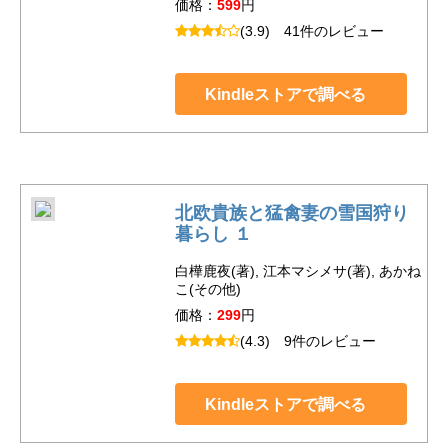
価格：
599
円
(3.9)
41件のレビュー
Kindleストアで調べる
北欧貴族と猛禽妻の雪国狩り
暮らし １
白樺鹿夜(著), 江本マシメサ(著), あかね
こ(その他)
価格：
299
円
(4.3)
9件のレビュー
Kindleストアで調べる