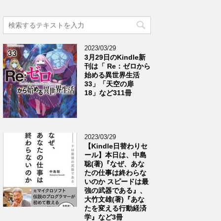
2023/03/29
3月29日のKindle新
刊は「 Re：ゼロから
始める異世界生活
33」「天空の扉
18」など311冊
2023/03/29
【Kindle日替わりセ
ール】本日は、中島
聡(著)『なぜ、あな
たの仕事は終わらな
いのか スピードは最
強の武器である』、
大竹文雄(著)『あな
たを変える行動経済
学』など3冊