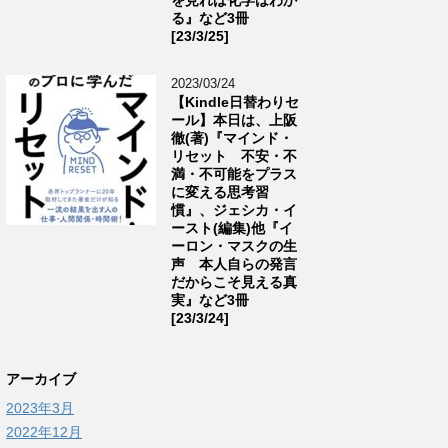
る』など3冊
[23/3/25]
2023/03/24
【Kindle日替わりセ
ール】本日は、上阪
徹(著)『マインド・
リセット 不安・不
満・不可能をプラス
に変える思考習
慣』、ジェシカ・イ
ースト(編集)他『イ
ーロン・マスクの生
声 本人自らの発言
だからこそ見える真
実』など3冊
[23/3/24]
アーカイブ
2023年3月
2022年12月