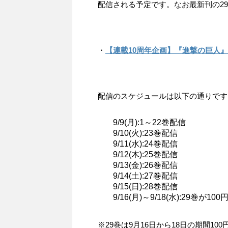
配信される予定です。なお最新刊の29
・
【連載10周年企画】『進撃の巨人
配信のスケジュールは以下の通りです
9/9(月):1～22巻配信
9/10(火):23巻配信
9/11(水):24巻配信
9/12(木):25巻配信
9/13(金):26巻配信
9/14(土):27巻配信
9/15(日):28巻配信
9/16(月)～9/18(水):29巻が1
※29巻は9月16日から18日の期間1