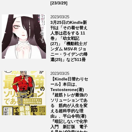
[23/3/29]
2023/03/25
3月25日のKindle新
刊は「その着せ替え
人形は恋をする 11
巻」「幼女戦記
(27)」「機動戦士ガ
ンダム MSV-R ジョ
ニー・ライデンの帰
還(25)」など511冊
2023/03/25
【Kindle日替わりセ
ール】本日は、
Testosterone(著)
『超筋トレが最強の
ソリューションであ
る 筋肉が人生を変
える超科学的な理
由』、平山令明(著)
『暗記しないで化学
入門 新訂版 電子
を見れば化学はわか