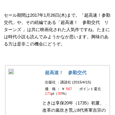
セール期間は2017年1月26日(木)まで。「超高速！参勤
交代」や、その続編である「超高速！ 参勤交代 リ
ターンズ 」は共に映画化された人気作ですね。たまに
は時代小説も読んでみようかなか思います。興味のあ
る方は是非この機会にどうぞ。
超高速！ 参勤交代
出版社 ：講談社 (2015/4/15)
価 格 ： ￥
567
ポイント還元
171
pt（
30
%）
ときは享保20年（1735）初夏、
改革の嵐吹き荒ぶ8代将軍吉宗の