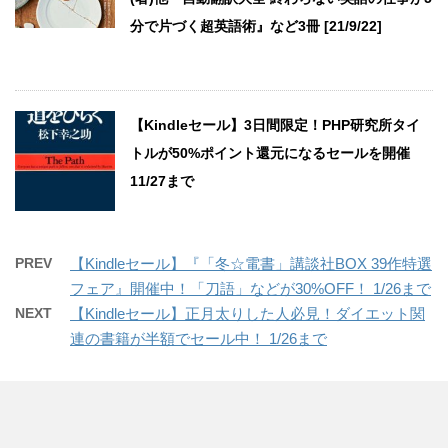
分で片づく超英語術』など3冊 [21/9/22]
【Kindleセール】3日間限定！PHP研究所タイ
トルが50%ポイント還元になるセールを開催
11/27まで
PREV
【Kindleセール】『「冬☆電書」講談社BOX 39作特選
フェア』開催中！「刀語」などが30%OFF！ 1/26まで
NEXT
【Kindleセール】正月太りした人必見！ダイエット関
連の書籍が半額でセール中！ 1/26まで