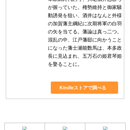
が握っていた。権勢維持と御家騒
動誘発を狙い、酒井はなんと外様
の加賀藩主綱紀に次期将軍の白羽
の矢を当てる。藩論は真っ二つ。
混乱の中、江戸藩邸に向かうこと
になった藩士瀬能数馬は、本多政
長に見込まれ、五万石の姫君琴姫
を娶ることに。
Kindleストアで調べる