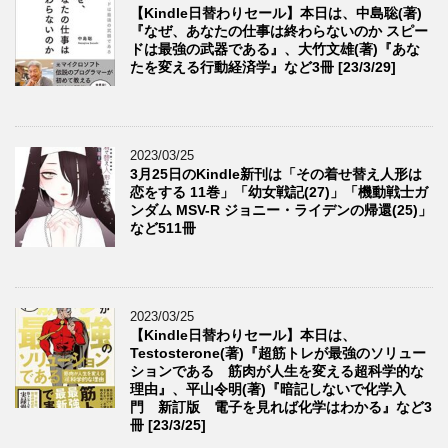
【Kindle日替わりセール】本日は、中島聡(著)
『なぜ、あなたの仕事は終わらないのか スピー
ドは最強の武器である』、大竹文雄(著)『あな
たを変える行動経済学』など3冊 [23/3/29]
2023/03/25
3月25日のKindle新刊は「その着せ替え人形は
恋をする 11巻」「幼女戦記(27)」「機動戦士ガ
ンダム MSV-R ジョニー・ライデンの帰還(25)」
など511冊
2023/03/25
【Kindle日替わりセール】本日は、
Testosterone(著)『超筋トレが最強のソリュー
ションである 筋肉が人生を変える超科学的な
理由』、平山令明(著)『暗記しないで化学入
門 新訂版 電子を見れば化学はわかる』など3
冊 [23/3/25]