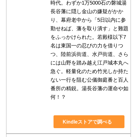
時代。わずか1万5000石の磐城湯
長谷藩に隠し金山の嫌疑がかか
り、幕府老中から「5日以内に参
勤せねば、藩を取り潰す」と難題
をふっかけられた。若殿様以下7
名は東国一の忍びの力を借りつ
つ、陸前浜街道、水戸街道、さら
には山野を踏み越え江戸城本丸へ
急ぐ。軽量化のため竹光しか持た
ない一行を阻む公儀御庭番と百人
番所の精鋭。湯長谷藩の運命や如
何！？
Kindleストアで調べる