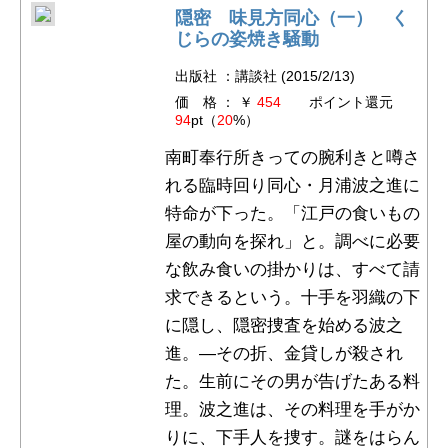
隠密 味見方同心（一） く
じらの姿焼き騒動
出版社 ：講談社 (2015/2/13)
価 格 ： ￥
454
ポイント還元
94
pt（
20
%）
南町奉行所きっての腕利きと噂さ
れる臨時回り同心・月浦波之進に
特命が下った。「江戸の食いもの
屋の動向を探れ」と。調べに必要
な飲み食いの掛かりは、すべて請
求できるという。十手を羽織の下
に隠し、隠密捜査を始める波之
進。―その折、金貸しが殺され
た。生前にその男が告げたある料
理。波之進は、その料理を手がか
りに、下手人を捜す。謎をはらん