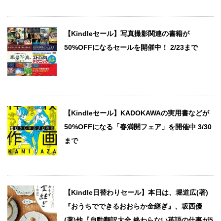
【Kindleセール】写真撮影関連の書籍が
50%OFFになるセールを開催中！ 2/23まで
【Kindleセール】KADOKAWAの実用書などが
50%OFFになる「春満開フェア」を開催中 3/30
まで
【Kindle日替わりセール】本日は、堀道広(著)
『おうちでできるおおらか金継ぎ』、坂西優
(著)他『自動翻訳大全 終わらない英語の仕事が5