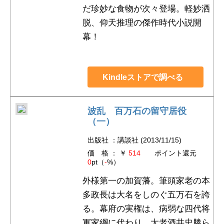
だ珍妙な食物が次々登場。軽妙洒
脱、仰天推理の傑作時代小説開
幕！
Kindleストアで調べる
波乱 百万石の留守居役
（一）
出版社 ：講談社 (2013/11/15)
価 格 ： ￥
514
ポイント還元
0
pt（
-
%）
外様第一の加賀藩。筆頭家老の本
多政長は大名をしのぐ五万石を誇
る。幕府の実権は、病弱な四代将
軍家綱に代わり、大老酒井忠勝ら