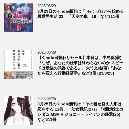
2023/03/29
3月29日のKindle新刊は「 Re：ゼロから始める
異世界生活 33」「天空の扉 18」など311冊
2023/03/29
【Kindle日替わりセール】本日は、中島聡(著)
『なぜ、あなたの仕事は終わらないのか スピー
ドは最強の武器である』、大竹文雄(著)『あな
たを変える行動経済学』など3冊 [23/3/29]
2023/03/25
3月25日のKindle新刊は「その着せ替え人形は
恋をする 11巻」「幼女戦記(27)」「機動戦士ガ
ンダム MSV-R ジョニー・ライデンの帰還(25)」
など511冊