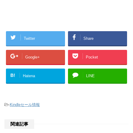
Twitter
Share
Google+
Pocket
B!
Hatena
LINE
-
Kindleセール情報
関連記事