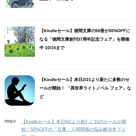
【Kindleセール】徳間文庫の50冊が30%OFFに
なる「徳間文庫創刊37周年記念フェア」を開催
中 10/14まで
【Kindleセール】本日2/21より新たに多数のセ
ールが開始！ 「異世界ライトノベル フェア」な
ど
PREV
【Kindleセール】本日6/2より新たに15のセールが開
始！50%OFFの『仕事・人間関係の悩み解決本フェ