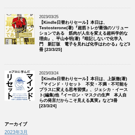
2023/03/25
【Kindle日替わりセール】本日は、
Testosterone(著)『超筋トレが最強のソリュー
ションである 筋肉が人生を変える超科学的な
理由』、平山令明(著)『暗記しないで化学入
門 新訂版 電子を見れば化学はわかる』など3
冊 [23/3/25]
2023/03/24
【Kindle日替わりセール】本日は、上阪徹(著)
『マインド・リセット 不安・不満・不可能を
プラスに変える思考習慣』、ジェシカ・イース
ト(編集)他『イーロン・マスクの生声 本人自
らの発言だからこそ見える真実』など3冊
[23/3/24]
アーカイブ
2023年3月