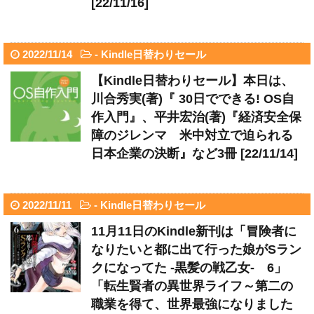
[22/11/16]
2022/11/14
-
Kindle日替わりセール
【Kindle日替わりセール】本日は、
川合秀実(著)『 30日でできる! OS自
作入門』、平井宏治(著)『経済安全保
障のジレンマ 米中対立で迫られる
日本企業の決断』など3冊 [22/11/14]
2022/11/11
-
Kindle日替わりセール
11月11日のKindle新刊は「冒険者に
なりたいと都に出て行った娘がSラン
クになってた -黒髪の戦乙女- 6」
「転生賢者の異世界ライフ～第二の
職業を得て、世界最強になりました