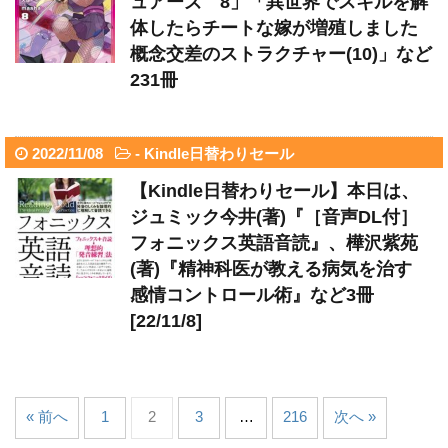
ュアーズ 8」「異世界でスキルを解
体したらチートな嫁が増殖しました
概念交差のストラクチャー(10)」など
231冊
2022/11/08
-
Kindle日替わりセール
【Kindle日替わりセール】本日は、
ジュミック今井(著)『［音声DL付］
フォニックス英語音読』、樺沢紫苑
(著)『精神科医が教える病気を治す
感情コントロール術』など3冊
[22/11/8]
« 前へ
1
2
3
…
216
次へ »