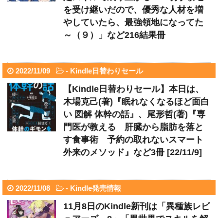
を受け継いだので、優秀な人材を増
やしていたら、最強領地になってた
～（９）」など216結果冊
2022/11/09
-
Kindle日替わりセール
【Kindle日替わりセール】本日は、
木場克己(著)『眠れなくなるほど面白
い 図解 体幹の話』、尾形哲(著)『専
門医が教える 肝臓から脂肪を落と
す食事術 予約の取れないスマート
外来のメソッド』など3冊 [22/11/9]
2022/11/08
-
Kindle発売情報
11月8日のKindle新刊は「異種族レビ