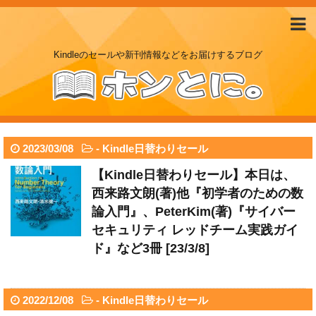
Kindleのセールや新刊情報などをお届けするブログ
2023/03/08
-
Kindle日替わりセール
【Kindle日替わりセール】本日は、
西来路文朗(著)他『初学者のための数
論入門』、PeterKim(著)『サイバー
セキュリティ レッドチーム実践ガイ
ド』など3冊 [23/3/8]
2022/12/08
-
Kindle日替わりセール