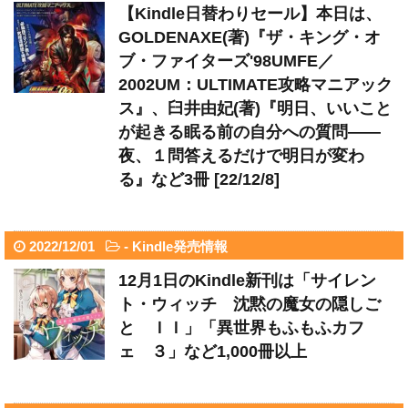
【Kindle日替わりセール】本日は、
GOLDENAXE(著)『ザ・キング・オ
ブ・ファイターズ'98UMFE／
2002UM：ULTIMATE攻略マニアック
ス』、臼井由妃(著)『明日、いいこと
が起きる眠る前の自分への質問――
夜、１問答えるだけで明日が変わ
る』など3冊 [22/12/8]
2022/12/01
-
Kindle発売情報
12月1日のKindle新刊は「サイレン
ト・ウィッチ 沈黙の魔女の隠しご
と ＩＩ」「異世界もふもふカフ
ェ ３」など1,000冊以上