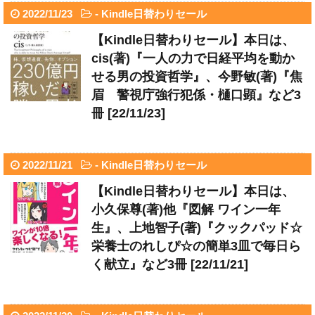
2022/11/23
-
Kindle日替わりセール
【Kindle日替わりセール】本日は、
cis(著)『一人の力で日経平均を動か
せる男の投資哲学』、今野敏(著)『焦
眉 警視庁強行犯係・樋口顕』など3
冊 [22/11/23]
2022/11/21
-
Kindle日替わりセール
【Kindle日替わりセール】本日は、
小久保尊(著)他『図解 ワイン一年
生』、上地智子(著)『クックパッド☆
栄養士のれしぴ☆の簡単3皿で毎日ら
く献立』など3冊 [22/11/21]