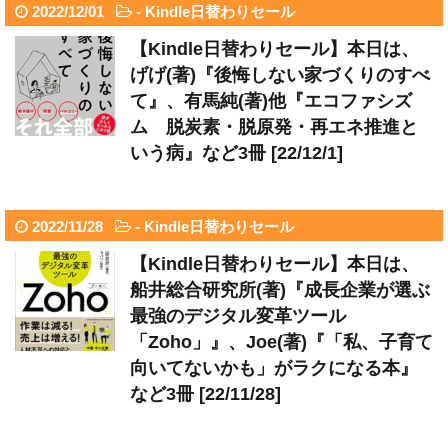
2022/12/01
-
Kindle日替わりセール
【Kindle日替わりセール】本日は、
げげ(著)『後悔しない家づくりのすべ
て』、有馬純(著)他『エコファシズ
ム 脱炭素・脱原発・再エネ推進と
いう病』など3冊 [22/12/1]
2022/11/28
-
Kindle日替わりセール
【Kindle日替わりセール】本日は、
船井総合研究所(著)『成長企業が選ぶ
最強のデジタル変革ツール
「Zoho」』、Joe(著)『「私、子育て
向いてないかも」がラクになる本』
など3冊 [22/11/28]