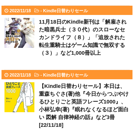
2022/11/18
-
Kindle日替わりセール
11月18日のKindle新刊は「解雇され
た暗黒兵士（３０代）のスローなセ
カンドライフ（８）」「追放された
転生重騎士はゲーム知識で無双する
（３）」など1,000冊以上
2022/11/18
-
Kindle日替わりセール
【Kindle日替わりセール】本日は、
重森ちぐさ(著)他『今日からつぶやけ
るひとりごと英語フレーズ1000』、
小林弘幸(著)『眠れなくなるほど面白
い 図解 自律神経の話』など3冊
[22/11/18]