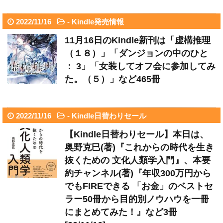
2022/11/16
-
Kindle発売情報
11月16日のKindle新刊は「虚構推理
（１８）」「ダンジョンの中のひと
： 3」「女装してオフ会に参加してみ
た。（５）」など465冊
2022/11/16
-
Kindle日替わりセール
【Kindle日替わりセール】本日は、
奥野克巳(著)『これからの時代を生き
抜くための 文化人類学入門』、本要
約チャンネル(著)『年収300万円から
でもFIREできる 「お金」のベストセ
ラー50冊から目的別ノウハウを一冊
にまとめてみた！』など3冊