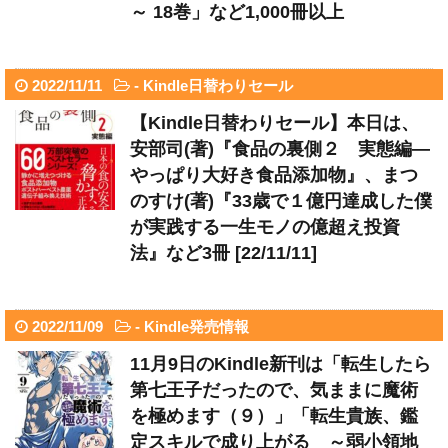
～ 18巻」など1,000冊以上
2022/11/11
-
Kindle日替わりセール
【Kindle日替わりセール】本日は、
安部司(著)『食品の裏側２ 実態編―
やっぱり大好き食品添加物』、まつ
のすけ(著)『33歳で１億円達成した僕
が実践する一生モノの億超え投資
法』など3冊 [22/11/11]
2022/11/09
-
Kindle発売情報
11月9日のKindle新刊は「転生したら
第七王子だったので、気ままに魔術
を極めます（９）」「転生貴族、鑑
定スキルで成り上がる ～弱小領地