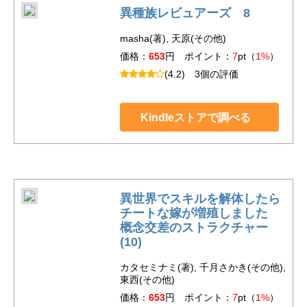
異種族レビュアーズ 8
masha(著), 天原(その他)
価格：
653
円 ポイント：
7
pt（
1%
）
(4.2)
3個の評価
Kindleストアで調べる
異世界でスキルを解体したら
チートな嫁が増殖しました
概念交差のストラクチャー
(10)
カタセミナミ(著), 千月さかき(その他),
東西(その他)
価格：
653
円 ポイント：
7
pt（
1%
）