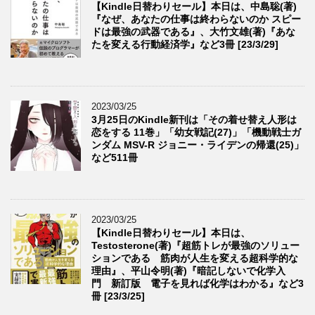
【Kindle日替わりセール】本日は、中島聡(著)
『なぜ、あなたの仕事は終わらないのか スピー
ドは最強の武器である』、大竹文雄(著)『あな
たを変える行動経済学』など3冊 [23/3/29]
2023/03/25
3月25日のKindle新刊は「その着せ替え人形は
恋をする 11巻」「幼女戦記(27)」「機動戦士ガ
ンダム MSV-R ジョニー・ライデンの帰還(25)」
など511冊
2023/03/25
【Kindle日替わりセール】本日は、
Testosterone(著)『超筋トレが最強のソリュー
ションである 筋肉が人生を変える超科学的な
理由』、平山令明(著)『暗記しないで化学入
門 新訂版 電子を見れば化学はわかる』など3
冊 [23/3/25]