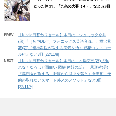
だった件 19」「九条の大罪（４）」など529冊
PREV
【Kindle日替わりセール】本日は、ジュミック今井
(著)『［音声DL付］フォニックス英語音読』、樺沢紫
苑(著)『精神科医が教える病気を治す 感情コントロー
ル術』など3冊 [22/11/8]
NEXT
【Kindle日替わりセール】本日は、木場克己(著)『眠
れなくなるほど面白い 図解 体幹の話』、尾形哲(著)
『専門医が教える 肝臓から脂肪を落とす食事術 予
約の取れないスマート外来のメソッド』など3冊
[22/11/9]