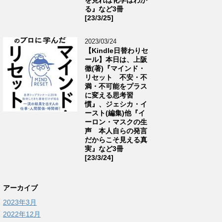
る』など3冊
[23/3/25]
2023/03/24
【Kindle日替わりセ
ール】本日は、上阪
徹(著)『マインド・
リセット 不安・不
満・不可能をプラス
に変える思考習
慣』、ジェシカ・イ
ースト(編集)他『イ
ーロン・マスクの生
声 本人自らの発言
だからこそ見える真
実』など3冊
[23/3/24]
アーカイブ
2023年3月
2022年12月