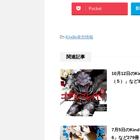
B
Pocket
-
Kindle発売情報
関連記事
10月12日の
（５）」など3
7月5日のKi
6」など279冊