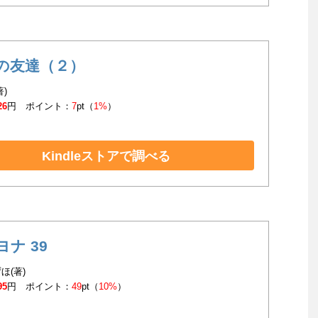
の友達（２）
著)
26
円 ポイント：
7
pt（
1%
）
Kindleストアで調べる
ヨナ 39
ほ(著)
95
円 ポイント：
49
pt（
10%
）