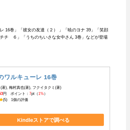
 16巻」「彼女の友達（２） 」「暁のヨナ 39」「笑顔
チチ ６」「うちのちいさな女中さん 3巻」などが登場
のワルキューレ 16巻
著), 梅村真也(著), フクイタクミ(著)
53
円 ポイント：
7
pt（
1%
）
(5)
1個の評価
Kindleストアで調べる