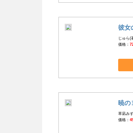
彼女
じゅら(
価格：
7
暁の
草凪みず
価格：
4