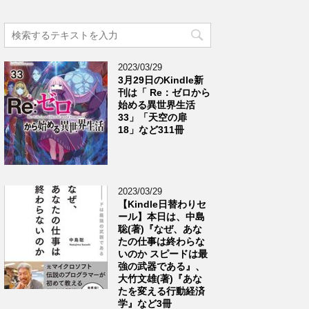
2023/03/29
3月29日のKindle新
刊は「 Re：ゼロから
始める異世界生活
33」「天空の扉
18」など311冊
2023/03/29
【Kindle日替わりセ
ール】本日は、中島
聡(著)『なぜ、あな
たの仕事は終わらな
いのか スピードは最
強の武器である』、
大竹文雄(著)『あな
たを変える行動経済
学』など3冊