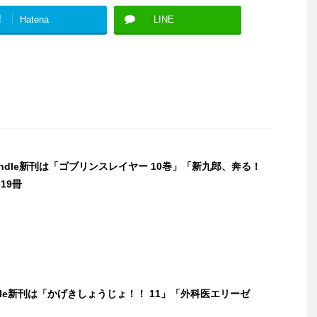
!
Hatena
LINE
Kindle新刊は「ゴブリンスレイヤー 10巻」「新九郎、奔る！
19冊
ndle新刊は「かげきしょうじょ！！ 11」「外科医エリーゼ