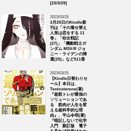
[23/3/29]
2023/03/25
3月25日のKindle新
刊は「その着せ替え
人形は恋をする 11
巻」「幼女戦記
(27)」「機動戦士ガ
ンダム MSV-R ジョ
ニー・ライデンの帰
還(25)」など511冊
2023/03/25
【Kindle日替わりセ
ール】本日は、
Testosterone(著)
『超筋トレが最強の
ソリューションであ
る 筋肉が人生を変
える超科学的な理
由』、平山令明(著)
『暗記しないで化学
入門 新訂版 電子
を見れば化学はわか