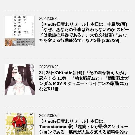
2023/03/29
【Kindle日替わりセール】本日は、中島聡(著)
『なぜ、あなたの仕事は終わらないのか スピー
ドは最強の武器である』、大竹文雄(著)『あな
たを変える行動経済学』など3冊 [23/3/29]
2023/03/25
3月25日のKindle新刊は「その着せ替え人形は
恋をする 11巻」「幼女戦記(27)」「機動戦士ガ
ンダム MSV-R ジョニー・ライデンの帰還(25)」
など511冊
2023/03/25
【Kindle日替わりセール】本日は、
Testosterone(著)『超筋トレが最強のソリュー
ションである 筋肉が人生を変える超科学的な