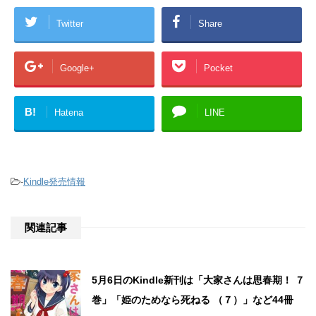
Twitter
Share
Google+
Pocket
B!
Hatena
LINE
-
Kindle発売情報
関連記事
5月6日のKindle新刊は「大家さんは思春期！ ７
巻」「姫のためなら死ねる （７）」など44冊