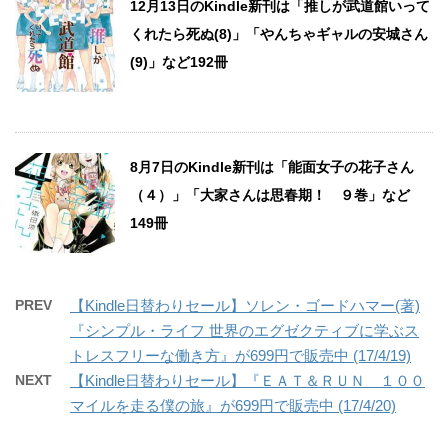
12月13日のKindle新刊は「推しが武道館いって
くれたら死ぬ(8)」「やんちゃギャルの安城さん
(9)」など192冊
8月7日のKindle新刊は「能面女子の花子さん
（４）」「大家さんは思春期！ ９巻」など
149冊
PREV
【Kindle日替わりセール】ソレン・ゴードハマー(著)
『シンプル・ライフ 世界のエグゼクティブに学ぶス
トレスフリーな働き方』が699円で販売中 (17/4/19)
NEXT
【Kindle日替わりセール】『ＥＡＴ＆ＲＵＮ １００
マイルを走る僕の旅』が699円で販売中 (17/4/20)