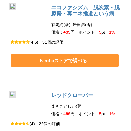
エコファシズム 脱炭素・脱
原発・再エネ推進という病
有馬純(著), 岩田温(著)
価格：
499
円 ポイント：
5
pt（
1%
）
(4.6)
31個の評価
Kindleストアで調べる
レッドクローバー
まさきとしか(著)
価格：
499
円 ポイント：
5
pt（
1%
）
(4)
29個の評価