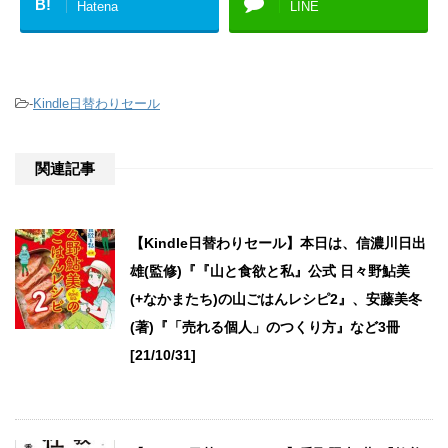
B!
Hatena
LINE
-
Kindle日替わりセール
関連記事
【Kindle日替わりセール】本日は、信濃川日出
雄(監修)『『山と食欲と私』公式 日々野鮎美
(+なかまたち)の山ごはんレシピ2』、安藤美冬
(著)『「売れる個人」のつくり方』など3冊
[21/10/31]