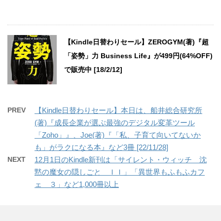
【Kindle日替わりセール】ZEROGYM(著)『超
「姿勢」力 Business Life』が499円(64%OFF)
で販売中 [18/2/12]
PREV
【Kindle日替わりセール】本日は、船井総合研究所
(著)『成長企業が選ぶ最強のデジタル変革ツール
「Zoho」』、Joe(著)『「私、子育て向いてないか
も」がラクになる本』など3冊 [22/11/28]
NEXT
12月1日のKindle新刊は「サイレント・ウィッチ 沈
黙の魔女の隠しごと ＩＩ」「異世界もふもふカフ
ェ ３」など1,000冊以上