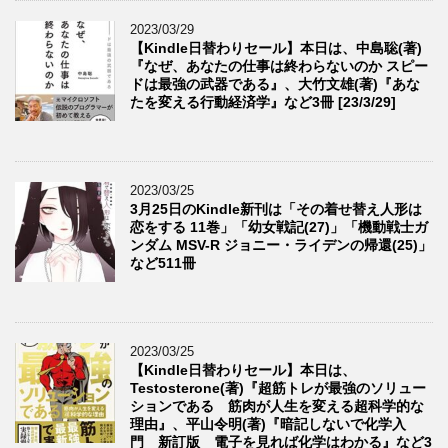
2023/03/29
【Kindle日替わりセール】本日は、中島聡(著)
『なぜ、あなたの仕事は終わらないのか スピー
ドは最強の武器である』、大竹文雄(著)『あな
たを変える行動経済学』など3冊 [23/3/29]
2023/03/25
3月25日のKindle新刊は「その着せ替え人形は
恋をする 11巻」「幼女戦記(27)」「機動戦士ガ
ンダム MSV-R ジョニー・ライデンの帰還(25)」
など511冊
2023/03/25
【Kindle日替わりセール】本日は、
Testosterone(著)『超筋トレが最強のソリュー
ションである 筋肉が人生を変える超科学的な
理由』、平山令明(著)『暗記しないで化学入
門 新訂版 電子を見れば化学はわかる』など3