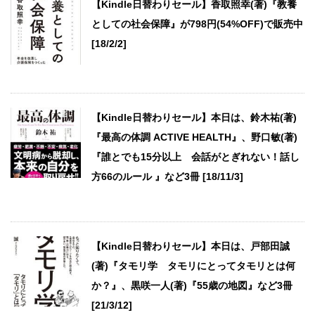
【Kindle日替わりセール】香取照幸(著)『教養
としての社会保障』が798円(54%OFF)で販売中
[18/2/2]
【Kindle日替わりセール】本日は、鈴木祐(著)
『最高の体調 ACTIVE HEALTH』、野口敏(著)
『誰とでも15分以上 会話がとぎれない！話し
方66のルール 』など3冊 [18/11/3]
【Kindle日替わりセール】本日は、戸部田誠
(著)『タモリ学 タモリにとってタモリとは何
か？』、黒咲一人(著)『55歳の地図』など3冊
[21/3/12]