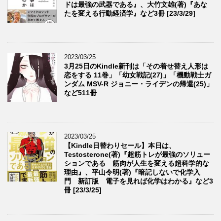
ドは最強の武器である』、大竹文雄(著)『あな
たを変える行動経済学』など3冊 [23/3/29]
2023/03/25
3月25日のKindle新刊は「その着せ替え人形は
恋をする 11巻」「幼女戦記(27)」「機動戦士ガ
ンダム MSV-R ジョニー・ライデンの帰還(25)」
など511冊
2023/03/25
【Kindle日替わりセール】本日は、
Testosterone(著)『超筋トレが最強のソリュー
ションである 筋肉が人生を変える超科学的な
理由』、平山令明(著)『暗記しないで化学入
門 新訂版 電子を見れば化学はわかる』など3
冊 [23/3/25]