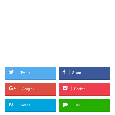
Twitter
Share
Google+
Pocket
B!
Hatena
LINE