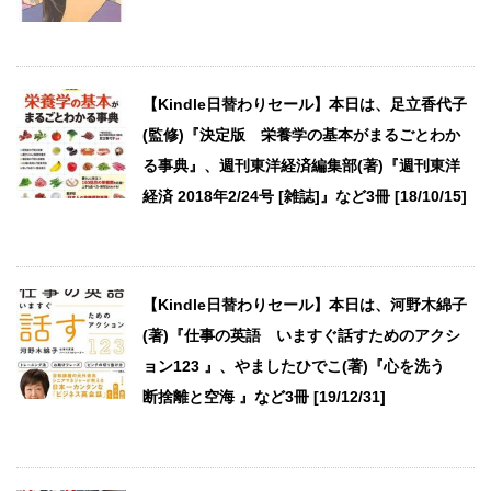
【Kindle日替わりセール】本日は、足立香代子
(監修)『決定版 栄養学の基本がまるごとわか
る事典』、週刊東洋経済編集部(著)『週刊東洋
経済 2018年2/24号 [雑誌]』など3冊 [18/10/15]
【Kindle日替わりセール】本日は、河野木綿子
(著)『仕事の英語 いますぐ話すためのアクシ
ョン123 』、やましたひでこ(著)『心を洗う
断捨離と空海 』など3冊 [19/12/31]