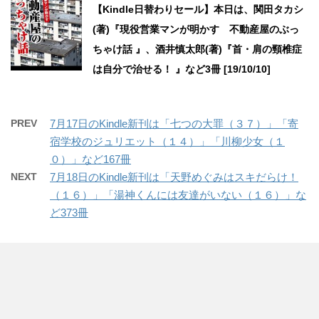
【Kindle日替わりセール】本日は、関田タカシ
(著)『現役営業マンが明かす 不動産屋のぶっ
ちゃけ話 』、酒井慎太郎(著)『首・肩の頸椎症
は自分で治せる！ 』など3冊 [19/10/10]
PREV
7月17日のKindle新刊は「七つの大罪（３７）」「寄
宿学校のジュリエット（１４）」「川柳少女（１
０）」など167冊
NEXT
7月18日のKindle新刊は「天野めぐみはスキだらけ！
（１６）」「湯神くんには友達がいない（１６）」な
ど373冊