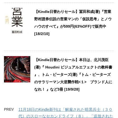
【Kindle日替わりセール】冨田和成(著)『営業
野村證券伝説の営業マンの「仮説思考」とノウ
ハウのすべて』が599円(63%OFF)で販売中
[18/2/10]
【Kindle日替わりセール】本日は、北川茂臣
(著)『 Houdini ビジュアルエフェクトの教科書
』、トム・ピーターズ(著)『トム・ピーターズ
のサラリーマン大逆襲作戦<１> ブランド人に
なれ！ 』など3冊 [19/9/28]
PREV
11月18日のKindle新刊は「解雇された暗黒兵士（３０
代）のスローなセカンドライフ（８）」「追放された