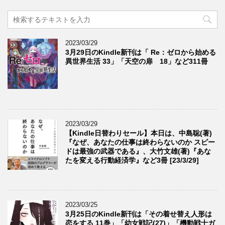
2023/03/29
3月29日のKindle新刊は「 Re：ゼロから始める
異世界生活 33」「天空の扉 18」など311冊
2023/03/29
【Kindle日替わりセール】本日は、中島聡(著)
『なぜ、あなたの仕事は終わらないのか スピー
ドは最強の武器である』、大竹文雄(著)『あな
たを変える行動経済学』など3冊 [23/3/29]
2023/03/25
3月25日のKindle新刊は「その着せ替え人形は
恋をする 11巻」「幼女戦記(27)」「機動戦士ガ