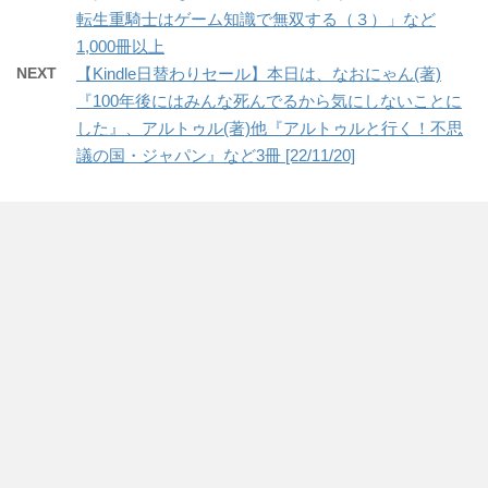
転生重騎士はゲーム知識で無双する（３）」など
1,000冊以上
NEXT
【Kindle日替わりセール】本日は、なおにゃん(著)
『100年後にはみんな死んでるから気にしないことに
した』、アルトゥル(著)他『アルトゥルと行く！不思
議の国・ジャパン』など3冊 [22/11/20]