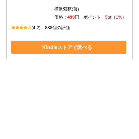
樺沢紫苑(著)
価格：
499
円 ポイント：
5
pt（
1%
）
(4.2)
888個の評価
Kindleストアで調べる