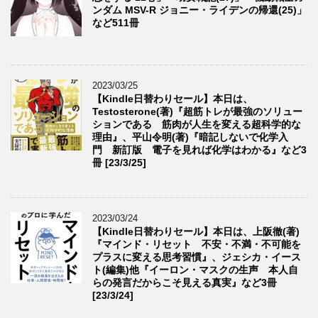
ンダム MSV-R ジョニー・ライデンの帰還(25)」
など511冊
2023/03/25
【Kindle日替わりセール】本日は、
Testosterone(著)『超筋トレが最強のソリュー
ションである 筋肉が人生を変える超科学的な
理由』、平山令明(著)『暗記しないで化学入
門 新訂版 電子を見れば化学はわかる』など3
冊 [23/3/25]
2023/03/24
【Kindle日替わりセール】本日は、上阪徹(著)
『マインド・リセット 不安・不満・不可能を
プラスに変える思考習慣』、ジェシカ・イース
ト(編集)他『イーロン・マスクの生声 本人自
らの発言だからこそ見える真実』など3冊
[23/3/24]