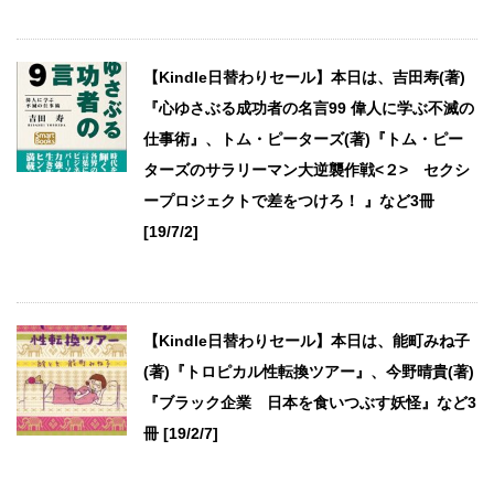
【Kindle日替わりセール】本日は、吉田寿(著)
『心ゆさぶる成功者の名言99 偉人に学ぶ不滅の
仕事術』、トム・ピーターズ(著)『トム・ピー
ターズのサラリーマン大逆襲作戦<２> セクシ
ープロジェクトで差をつけろ！ 』など3冊
[19/7/2]
【Kindle日替わりセール】本日は、能町みね子
(著)『トロピカル性転換ツアー』、今野晴貴(著)
『ブラック企業 日本を食いつぶす妖怪』など3
冊 [19/2/7]