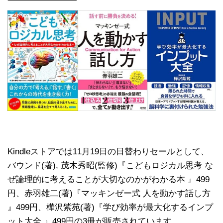
Kindleストアでは11月19日の日替わりセールとして、
バウンド(著), 茂木秀昭(監修)『こどもロジカル思考 な
ぜ論理的に考えることが大切なのかがわかる本 』499
円、赤羽雄二(著)『マッキンゼー式 人を動かす話し方
』499円、樺沢紫苑(著)『学び効率が最大化するインプ
ット大全 』499円の3冊が販売されています。