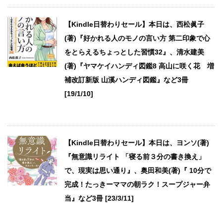
【Kindle日替わりセール】本日は、西松眞子
(著)『好かれる人のモノの言い方 第二印象で心
をとらえるちょっとした習慣32』、清水建美
(著)『ヤマケイハンディ図鑑8 高山に咲く花 増
補改訂新版 山溪ハンディ図鑑』など3冊
[19/1/10]
【Kindle日替わりセール】本日は、ヨンソ(著)
『無意識リライト 「寝る前３分の書き換え」
で、現実は思い通り』、奥田和美(著)『 10分で
完成！たっきーママの朝ラク！スープジャー弁
当』など3冊 [23/3/11]