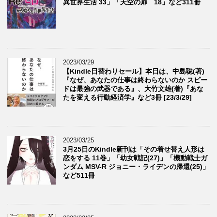
異世界生活 33」「天空の扉 18」など311冊
2023/03/29
【Kindle日替わりセール】本日は、中島聡(著)
『なぜ、あなたの仕事は終わらないのか スピー
ドは最強の武器である』、大竹文雄(著)『あな
たを変える行動経済学』など3冊 [23/3/29]
2023/03/25
3月25日のKindle新刊は「その着せ替え人形は
恋をする 11巻」「幼女戦記(27)」「機動戦士ガ
ンダム MSV-R ジョニー・ライデンの帰還(25)」
など511冊