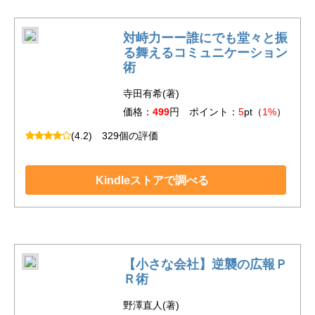
対峙力ーー誰にでも堂々と振
る舞えるコミュニケーション
術
寺田有希(著)
価格：
499
円 ポイント：
5
pt（
1%
）
(4.2)
329個の評価
Kindleストアで調べる
【小さな会社】逆襲の広報Ｐ
Ｒ術
野澤直人(著)