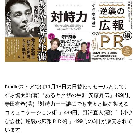
Kindleストアでは11月18日の日替わりセールとして、
石原慎太郎(著)『あるヤクザの生涯 安藤昇伝』499円、
寺田有希(著)『対峙力ーー誰にでも堂々と振る舞える
コミュニケーション術 』499円、野澤直人(著)『【小さ
な会社】逆襲の広報ＰＲ術 』499円の3冊が販売されて
います。