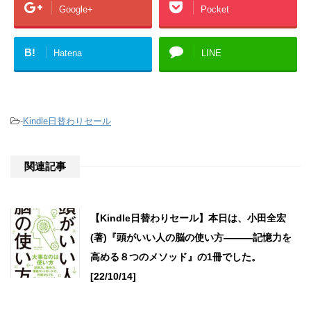
Google+
Pocket
B!
Hatena
LINE
-
Kindle日替わりセール
関連記事
【Kindle日替わりセール】本日は、小田全宏
(著)『頭がいい人の脳の使い方―――記憶力を
高める８つのメソッド』の1冊でした。
[22/10/14]