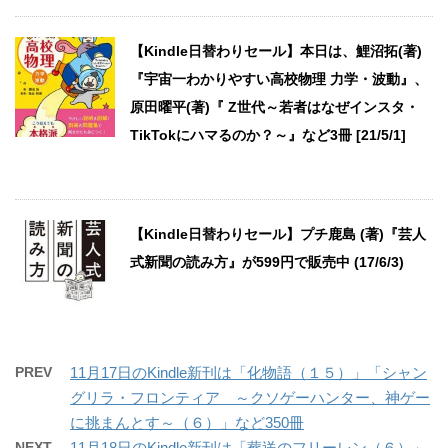
【Kindle日替わりセール】本日は、鯉沼拓(著)
『宇宙一わかりやすい高校物理 力学・波動』、
原田曜平(著)『 Z世代～若者はなぜインスタ・
TikTokにハマるのか？～』など3冊 [21/5/1]
【Kindle日替わりセール】プチ鹿島 (著)『芸人
式新聞の読み方』が599円で販売中 (17/6/3)
PREV
11月17日のKindle新刊は「化物語（１５）」「シャン
グリラ・フロンティア ～クソゲーハンター、神ゲー
に挑まんとす～（６）」など350冊
NEXT
11月18日のKindle新刊は「葬送のフリーレン（６）」