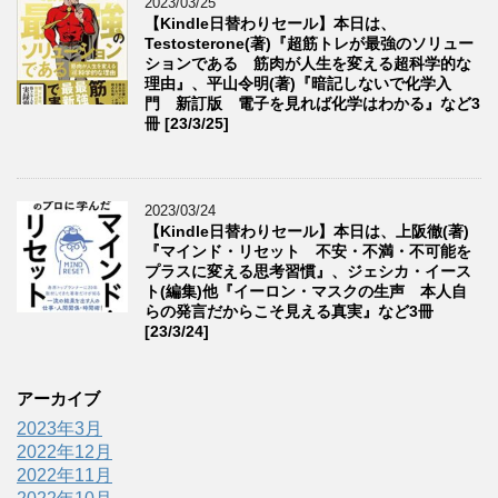
2023/03/25
【Kindle日替わりセール】本日は、
Testosterone(著)『超筋トレが最強のソリュー
ションである 筋肉が人生を変える超科学的な
理由』、平山令明(著)『暗記しないで化学入
門 新訂版 電子を見れば化学はわかる』など3
冊 [23/3/25]
2023/03/24
【Kindle日替わりセール】本日は、上阪徹(著)
『マインド・リセット 不安・不満・不可能を
プラスに変える思考習慣』、ジェシカ・イース
ト(編集)他『イーロン・マスクの生声 本人自
らの発言だからこそ見える真実』など3冊
[23/3/24]
アーカイブ
2023年3月
2022年12月
2022年11月