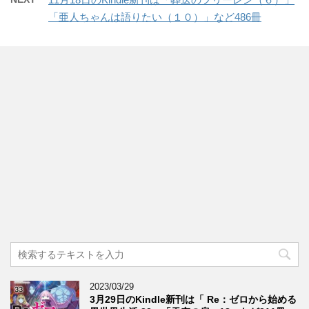
「亜人ちゃんは語りたい（１０）」など486冊
2023/03/29
3月29日のKindle新刊は「 Re：ゼロから始める