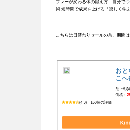
プレーが変わる体の鍛え方 自分でつく
術 短時間で成果を上げる「楽しく学ぶ
こちらは日替わりセールの為、期間は20
おと
こへ
池上彰(
価格：
2
(4.3)
168個の評価
Ki