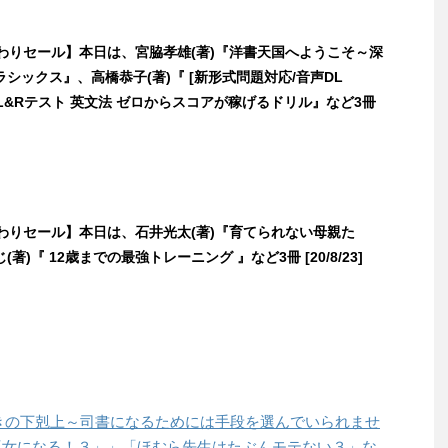
日替わりセール】本日は、宮脇孝雄(著)『洋書天国へようこそ～深
シックス』、高橋恭子(著)『 [新形式問題対応/音声DL
(R) L&Rテスト 英文法 ゼロからスコアが稼げるドリル』など3冊
日替わりセール】本日は、石井光太(著)『育てられない母親た
著)『 12歳までの最強トレーニング 』など3冊 [20/8/23]
「本好きの下剋上～司書になるためには手段を選んでいられませ
ら巫女になる！３」」「ほむら先生はたぶんモテない３」な