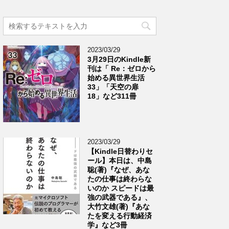
2023/03/29
3月29日のKindle新
刊は「 Re：ゼロから
始める異世界生活
33」「天空の扉
18」など311冊
2023/03/29
【Kindle日替わりセ
ール】本日は、中島
聡(著)『なぜ、あな
たの仕事は終わらな
いのか スピードは最
強の武器である』、
大竹文雄(著)『あな
たを変える行動経済
学』など3冊