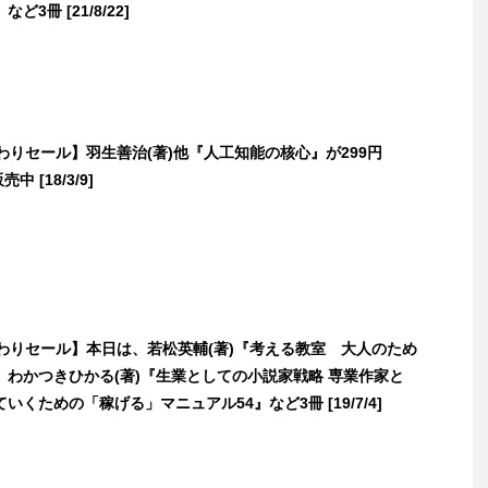
3冊 [21/8/22]
日替わりセール】羽生善治(著)他『人工知能の核心』が299円
売中 [18/3/9]
日替わりセール】本日は、若松英輔(著)『考える教室 大人のため
、わかつきひかる(著)『生業としての小説家戦略 専業作家と
いくための「稼げる」マニュアル54』など3冊 [19/7/4]