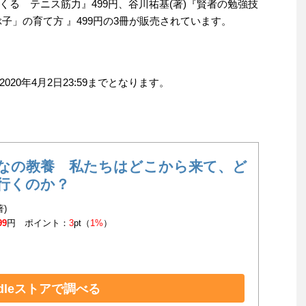
る テニス筋力』499円、谷川祐基(著)『賢者の勉強技
子」の育て方 』499円の3冊が販売されています。
20年4月2日23:59までとなります。
なの教養 私たちはどこから来て、ど
行くのか？
著)
99
円 ポイント：
3
pt（
1%
）
ndleストアで調べる