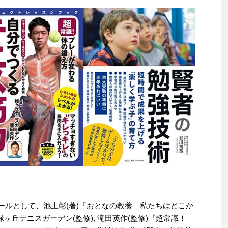
りセールとして、池上彰(著)『おとなの教養 私たちはどこか
緑ヶ丘テニスガーデン(監修), 滝田英作(監修)『超常識！