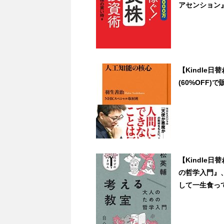
アセンション』など
【Kindle
(60%OFF)で販
【Kindle
の哲学入門』
して一生食って