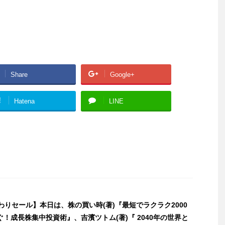
Share
Google+
!
Hatena
LINE
日替わりセール】本日は、株の買い時(著)『最短でラクラク2000
！成長株集中投資術』、吉濱ツトム(著)『 2040年の世界と