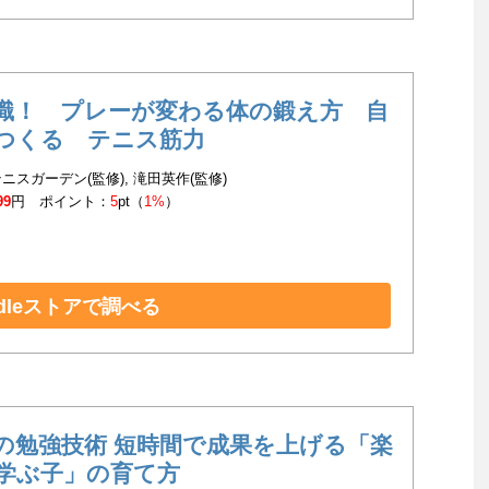
識！ プレーが変わる体の鍛え方 自
つくる テニス筋力
ニスガーデン(監修), 滝田英作(監修)
99
円 ポイント：
5
pt（
1%
）
ndleストアで調べる
の勉強技術 短時間で成果を上げる「楽
学ぶ子」の育て方