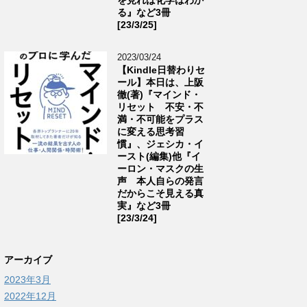
る』など3冊
[23/3/25]
2023/03/24
【Kindle日替わりセ
ール】本日は、上阪
徹(著)『マインド・
リセット 不安・不
満・不可能をプラス
に変える思考習
慣』、ジェシカ・イ
ースト(編集)他『イ
ーロン・マスクの生
声 本人自らの発言
だからこそ見える真
実』など3冊
[23/3/24]
アーカイブ
2023年3月
2022年12月