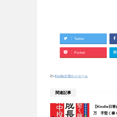
Twitter
B
Pocket
-
Kindle日替わりセール
関連記事
【Kindle
万 手堅く稼ぐ