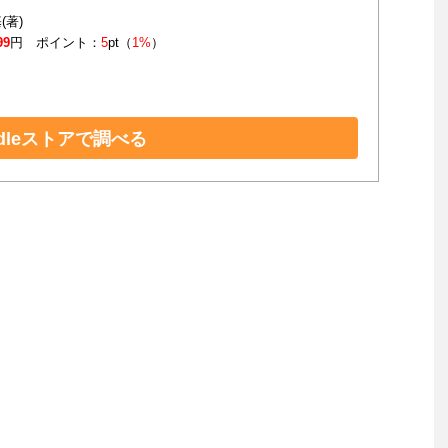
(著)
99
円 ポイント：
5
pt（
1%
）
ndleストアで調べる