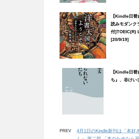
【Kindle
読みモダンクラ
付]TOEIC
[20/9/19]
【Kindle
ち』、谷けいじ(
PREV
4月1日のKindle新刊は
ん～ 第二部 「本のためな