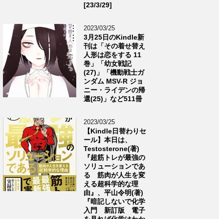
[23/3/29]
2023/03/25
3月25日のKindle新
刊は「その着せ替え
人形は恋をする 11
巻」「幼女戦記
(27)」「機動戦士ガ
ンダム MSV-R ジョ
ニー・ライデンの帰
還(25)」など511冊
2023/03/25
【Kindle日替わりセ
ール】本日は、
Testosterone(著)
『超筋トレが最強の
ソリューションであ
る 筋肉が人生を変
える超科学的な理
由』、平山令明(著)
『暗記しないで化学
入門 新訂版 電子
を見れば化学はわか