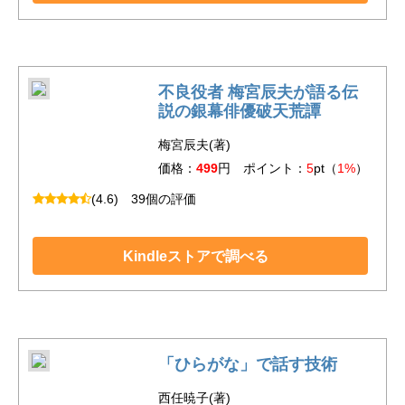
不良役者 梅宮辰夫が語る伝
説の銀幕俳優破天荒譚
梅宮辰夫(著)
価格：
499
円 ポイント：
5
pt（
1%
）
(4.6)
39個の評価
Kindleストアで調べる
「ひらがな」で話す技術
西任暁子(著)