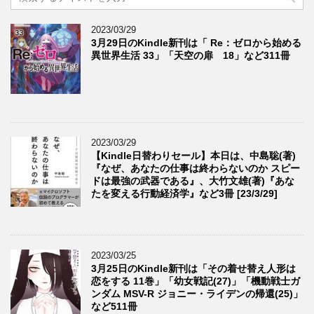
2023/03/29
3月29日のKindle新刊は「 Re：ゼロから始める
異世界生活 33」「天空の扉 18」など311冊
2023/03/29
【Kindle日替わりセール】本日は、中島聡(著)
『なぜ、あなたの仕事は終わらないのか スピー
ドは最強の武器である』、大竹文雄(著)『あな
たを変える行動経済学』など3冊 [23/3/29]
2023/03/25
3月25日のKindle新刊は「その着せ替え人形は
恋をする 11巻」「幼女戦記(27)」「機動戦士ガ
ンダム MSV-R ジョニー・ライデンの帰還(25)」
など511冊