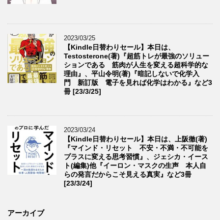
2023/03/25
【Kindle日替わりセール】本日は、
Testosterone(著)『超筋トレが最強のソリュー
ションである 筋肉が人生を変える超科学的な
理由』、平山令明(著)『暗記しないで化学入
門 新訂版 電子を見れば化学はわかる』など3
冊 [23/3/25]
2023/03/24
【Kindle日替わりセール】本日は、上阪徹(著)
『マインド・リセット 不安・不満・不可能を
プラスに変える思考習慣』、ジェシカ・イース
ト(編集)他『イーロン・マスクの生声 本人自
らの発言だからこそ見える真実』など3冊
[23/3/24]
アーカイブ