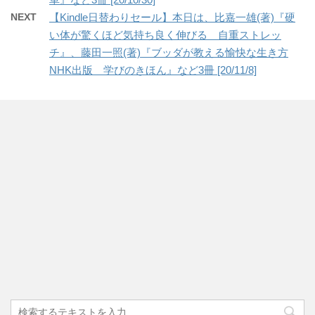
NEXT
【Kindle日替わりセール】本日は、比嘉一雄(著)『硬
い体が驚くほど気持ち良く伸びる 自重ストレッ
チ』、藤田一照(著)『ブッダが教える愉快な生き方
NHK出版 学びのきほん』など3冊 [20/11/8]