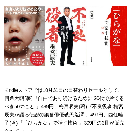
Kindleストアでは10月31日の日替わりセールとして、
四角大輔(著)『自由であり続けるために 20代で捨てる
べき50のこと 』499円、梅宮辰夫(著)『不良役者 梅宮
辰夫が語る伝説の銀幕俳優破天荒譚 』499円、西任暁
子(著)『「ひらがな」で話す技術 』399円の3冊が販売