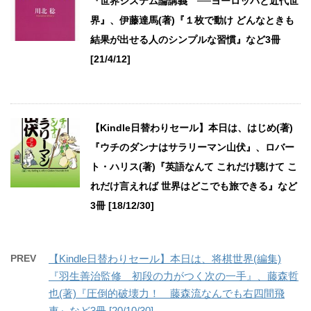
『世界システム論講義 ──ヨーロッパと近代世
界』、伊藤達馬(著)『１枚で動け どんなときも
結果が出せる人のシンプルな習慣』など3冊
[21/4/12]
【Kindle日替わりセール】本日は、はじめ(著)
『ウチのダンナはサラリーマン山伏』、ロバー
ト・ハリス(著)『英語なんて これだけ聴けて こ
れだけ言えれば 世界はどこでも旅できる』など
3冊 [18/12/30]
PREV
【Kindle日替わりセール】本日は、将棋世界(編集)
『羽生善治監修 初段の力がつく次の一手』、藤森哲
也(著)『圧倒的破壊力！ 藤森流なんでも右四間飛
車』など3冊 [20/10/30]