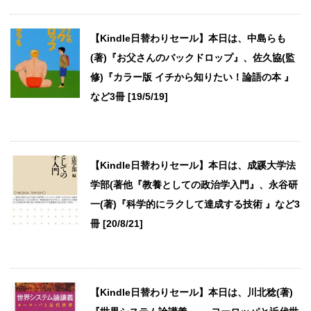
【Kindle日替わりセール】本日は、中島らも
(著)『お父さんのバックドロップ』、佐久協(監
修)『カラー版 イチから知りたい！論語の本 』
など3冊 [19/5/19]
【Kindle日替わりセール】本日は、成蹊大学法
学部(著他『教養としての政治学入門』、永谷研
一(著)『科学的にラクして達成する技術 』など3
冊 [20/8/21]
【Kindle日替わりセール】本日は、川北稔(著)