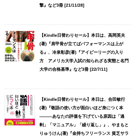
撃』など3冊 [21/11/28]
【Kindle日替わりセール】本日は、高岡英夫
(著)『肩甲骨が立てばパフォーマンスは上が
る』、冷泉彰彦(著)『アイビーリーグの入り
方 アメリカ大学入試の知られざる実態と名門
大学の合格基準』など3冊 [22/7/11]
【Kindle日替わりセール】本日は、合田敏行
(著)『敬語の使い方が面白いほど身につく本
―――あなたの評価を下げている原因は「過
剰」「マニュアル」「繰り返し」』、やまもと
りゅうけん(著)『金持ちフリーランス 貧乏サラ