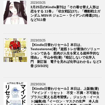
2023/03/25
3月25日のKindle新刊は「その着せ替え人形は
恋をする 11巻」「幼女戦記(27)」「機動戦士ガ
ンダム MSV-R ジョニー・ライデンの帰還(25)」
など511冊
2023/03/25
【Kindle日替わりセール】本日は、
Testosterone(著)『超筋トレが最強のソリュー
ションである 筋肉が人生を変える超科学的な
理由』、平山令明(著)『暗記しないで化学入
門 新訂版 電子を見れば化学はわかる』など3
冊 [23/3/25]
2023/03/24
【Kindle日替わりセール】本日は、上阪徹(著)
『マインド・リセット 不安・不満・不可能を
プラスに変える思考習慣』、ジェシカ・イース
ト(編集)他『イーロン・マスクの生声 本人自