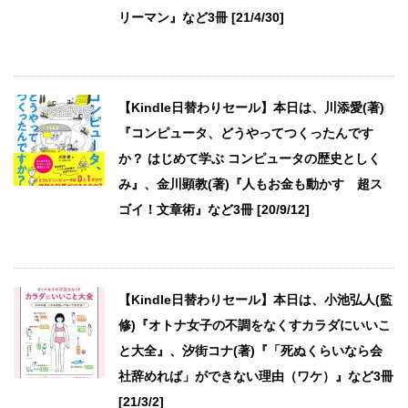
リーマン』など3冊 [21/4/30]
【Kindle日替わりセール】本日は、川添愛(著)
『コンピュータ、どうやってつくったんです
か？ はじめて学ぶ コンピュータの歴史としく
み』、金川顕教(著)『人もお金も動かす 超ス
ゴイ！文章術』など3冊 [20/9/12]
【Kindle日替わりセール】本日は、小池弘人(監
修)『オトナ女子の不調をなくすカラダにいいこ
と大全』、汐街コナ(著)『「死ぬくらいなら会
社辞めれば」ができない理由（ワケ）』など3冊
[21/3/2]