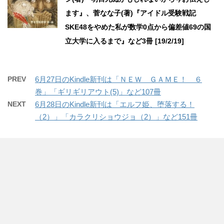
ます』、菅なな子(著)『アイドル受験戦記
SKE48をやめた私が数学0点から偏差値69の国
立大学に入るまで』など3冊 [19/2/19]
PREV
6月27日のKindle新刊は「ＮＥＷ ＧＡＭＥ！ ６
巻」「ギリギリアウト(5)」など107冊
NEXT
6月28日のKindle新刊は「エルフ姫、堕落する！
（2）」「カラクリショウジョ（2）」など151冊