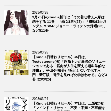
2023/03/25
3月25日のKindle新刊は「その着せ替え人形は
恋をする 11巻」「幼女戦記(27)」「機動戦士ガ
ンダム MSV-R ジョニー・ライデンの帰還(25)」
など511冊
2023/03/25
【Kindle日替わりセール】本日は、
Testosterone(著)『超筋トレが最強のソリュー
ションである 筋肉が人生を変える超科学的な
理由』、平山令明(著)『暗記しないで化学入
門 新訂版 電子を見れば化学はわかる』など3
冊 [23/3/25]
2023/03/24
【Kindle日替わりセール】本日は、上阪徹(著)
『マインド・リセット 不安・不満・不可能を