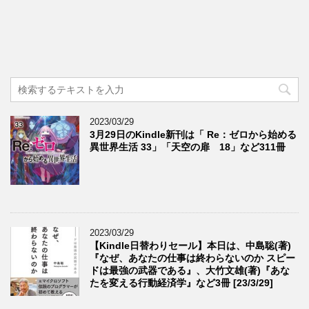
2023/03/29
3月29日のKindle新刊は「 Re：ゼロから始める
異世界生活 33」「天空の扉 18」など311冊
2023/03/29
【Kindle日替わりセール】本日は、中島聡(著)
『なぜ、あなたの仕事は終わらないのか スピー
ドは最強の武器である』、大竹文雄(著)『あな
たを変える行動経済学』など3冊 [23/3/29]