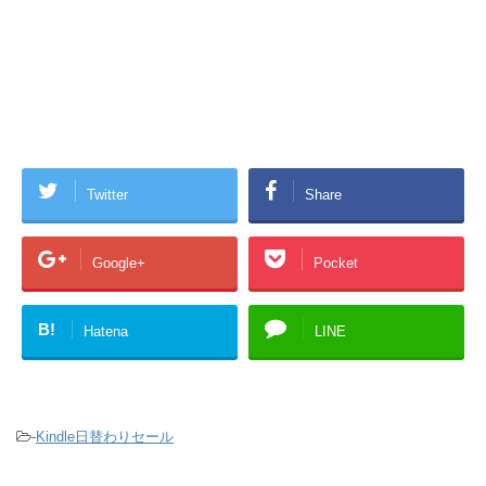
Twitter
Share
Google+
Pocket
B!
Hatena
LINE
-
Kindle日替わりセール