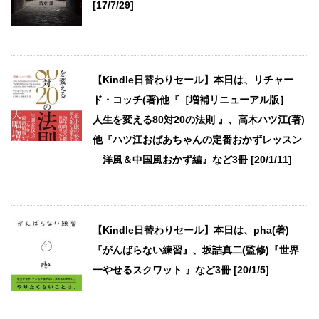
[17/7/29]
【Kindle日替わりセール】本日は、リチャー
ド・コッチ(著)他『［増補リニューアル版］
人生を変える80対20の法則 』、高木ハツ江(著)
他『ハツ江おばあちゃんの定番おかずレッスン
洋風＆中国風おかず編』など3冊 [20/1/11]
【Kindle日替わりセール】本日は、pha(著)
『がんばらない練習』、坂詰真二(監修)『世界
一やせるスクワット 』など3冊 [20/1/5]