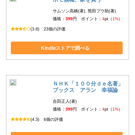
サムソン高橋(著), 熊田プウ助(著)
価格：
399
円 ポイント：
4
pt（
1%
）
(3.8)
23個の評価
Kindleストアで調べる
ＮＨＫ「１００分ｄｅ名著」
ブックス アラン 幸福論
合田正人(著)
価格：
399
円 ポイント：
4
pt（
1%
）
(4.3)
6個の評価