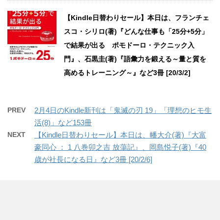
【Kindle日替わりセール】本日は、フランチェ
スコ・シリロ(著)『どんな仕事も「25分+5分」
で結果が出る ポモドーロ・テクニック入
門』、石黒圭(著)『語彙力を鍛える～量と質を
高めるトレーニング～』など3冊 [20/3/2]
PREV
2月4日のKindle新刊は「鬼滅の刃 19」「理想のヒモ生
活(8)」など153冊
NEXT
【Kindle日替わりセール】本日は、幡大介(著)『大富
豪同心 ： 1 八巻卯之吉 放蕩記』、岡島悦子(著)『40
歳が社長になる日』など3冊 [20/2/6]