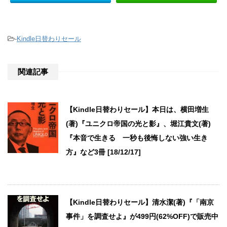
-
Kindle日替わりセール
関連記事
【Kindle日替わりセール】本日は、横田増生
(著)『ユニクロ帝国の光と影』、堀江貴文(著)
『本音で生きる 一秒も後悔しない強い生き
方』など3冊 [18/12/17]
【Kindle日替わりセール】清水潔(著)『「南京
事件」を調査せよ』が499円(62%OFF)で販売中