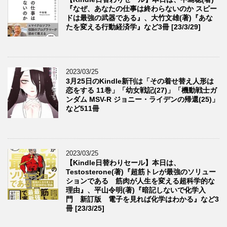
『なぜ、あなたの仕事は終わらないのか スピー
ドは最強の武器である』、大竹文雄(著)『あな
たを変える行動経済学』など3冊 [23/3/29]
2023/03/25
3月25日のKindle新刊は「その着せ替え人形は
恋をする 11巻」「幼女戦記(27)」「機動戦士ガ
ンダム MSV-R ジョニー・ライデンの帰還(25)」
など511冊
2023/03/25
【Kindle日替わりセール】本日は、
Testosterone(著)『超筋トレが最強のソリュー
ションである 筋肉が人生を変える超科学的な
理由』、平山令明(著)『暗記しないで化学入
門 新訂版 電子を見れば化学はわかる』など3
冊 [23/3/25]