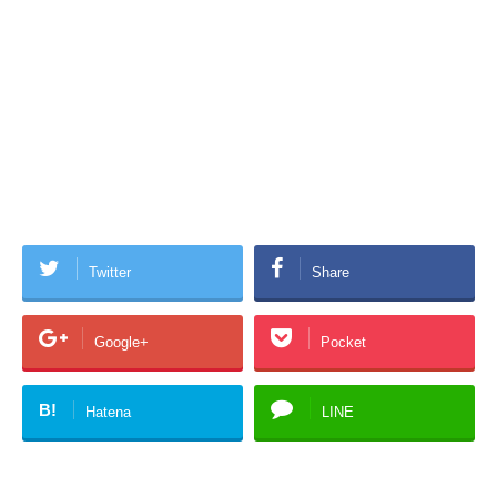
Twitter
Share
Google+
Pocket
B!
Hatena
LINE