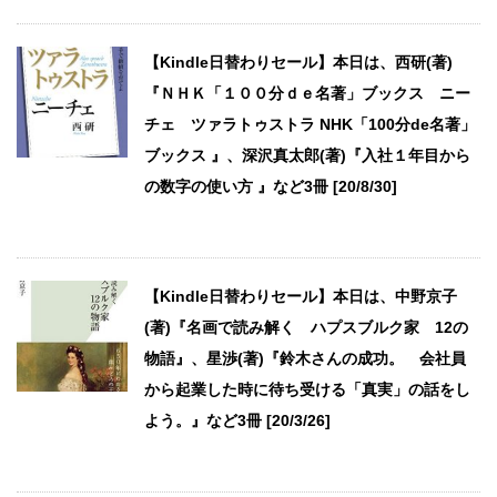
【Kindle日替わりセール】本日は、西研(著)
『ＮＨＫ「１００分ｄｅ名著」ブックス ニー
チェ ツァラトゥストラ NHK「100分de名著」
ブックス 』、深沢真太郎(著)『入社１年目から
の数字の使い方 』など3冊 [20/8/30]
【Kindle日替わりセール】本日は、中野京子
(著)『名画で読み解く ハプスブルク家 12の
物語』、星渉(著)『鈴木さんの成功。 会社員
から起業した時に待ち受ける「真実」の話をし
よう。』など3冊 [20/3/26]