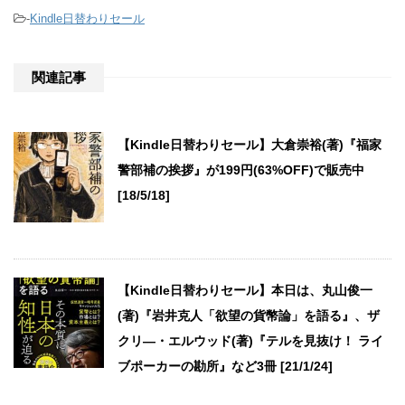
-
Kindle日替わりセール
関連記事
【Kindle日替わりセール】大倉崇裕(著)『福家
警部補の挨拶』が199円(63%OFF)で販売中
[18/5/18]
【Kindle日替わりセール】本日は、丸山俊一
(著)『岩井克人「欲望の貨幣論」を語る』、ザ
クリ―・エルウッド(著)『テルを見抜け！ ライ
ブポーカーの勘所』など3冊 [21/1/24]