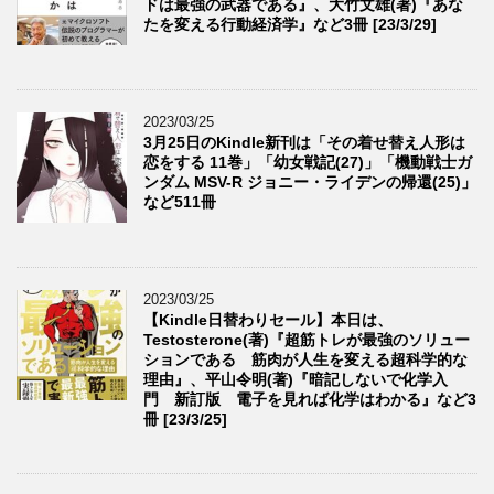
ドは最強の武器である』、大竹文雄(著)『あな
たを変える行動経済学』など3冊 [23/3/29]
2023/03/25
3月25日のKindle新刊は「その着せ替え人形は
恋をする 11巻」「幼女戦記(27)」「機動戦士ガ
ンダム MSV-R ジョニー・ライデンの帰還(25)」
など511冊
2023/03/25
【Kindle日替わりセール】本日は、
Testosterone(著)『超筋トレが最強のソリュー
ションである 筋肉が人生を変える超科学的な
理由』、平山令明(著)『暗記しないで化学入
門 新訂版 電子を見れば化学はわかる』など3
冊 [23/3/25]