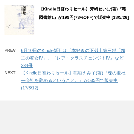
【Kindle日替わりセール】芳崎せいむ(著)『鞄
図書館1』が199円(73%OFF)で販売中 [18/5/26]
PREV
6月10日のKindle新刊は『本好きの下剋上第三部「領
主の養女IV」』『レア・クラスチェンジ！IV』など
234冊
NEXT
【Kindle日替わりセール】稲垣えみ子(著)『魂の退社
―会社を辞めるということ。』が599円で販売中
(17/6/12)