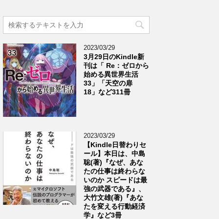
2023/03/29
3月29日のKindle新
刊は「 Re：ゼロから
始める異世界生活
33」「天空の扉
18」など311冊
2023/03/29
【Kindle日替わりセ
ール】本日は、中島
聡(著)『なぜ、あな
たの仕事は終わらな
いのか スピードは最
強の武器である』、
大竹文雄(著)『あな
たを変える行動経済
学』など3冊