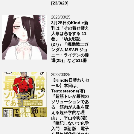
[23/3/29]
2023/03/25
3月25日のKindle新
刊は「その着せ替え
人形は恋をする 11
巻」「幼女戦記
(27)」「機動戦士ガ
ンダム MSV-R ジョ
ニー・ライデンの帰
還(25)」など511冊
2023/03/25
【Kindle日替わりセ
ール】本日は、
Testosterone(著)
『超筋トレが最強の
ソリューションであ
る 筋肉が人生を変
える超科学的な理
由』、平山令明(著)
『暗記しないで化学
入門 新訂版 電子
を見れば化学はわか