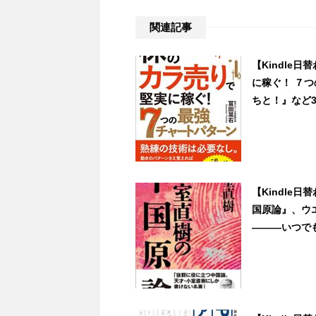
関連記事
【Kindle
に稼ぐ！ ７つ
ちと！』など3冊 
【Kindle
国原論』、ウ
―――いつでも