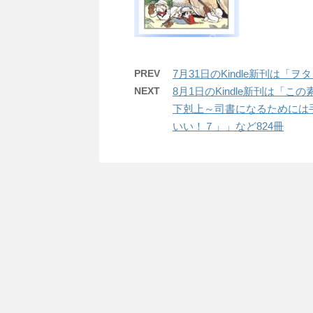
PREV
7月31日のKindle新刊は「
NEXT
8月1日のKindle新刊は「
下剋上～司書になるためには
いい！７」」など824冊