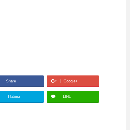
Share
Google+
!
Hatena
LINE