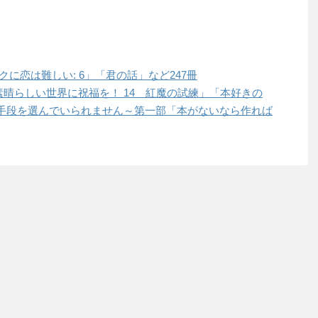
ヲタクに恋は難しい: 6」「君の話」など247冊
この素晴らしい世界に祝福を！ 14 紅魔の試練」「本好きの
手段を選んでいられません～第一部「本がないなら作れば