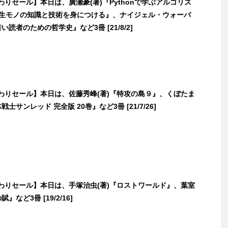
日替わりセール】本日は、廣瀬豪(著)『Pythonで学ぶアルゴリズ
一生モノの知識と技術を身につける』、ナイジェル・ウォーバ
い読者のための哲学史』など3冊 [21/8/2]
日替わりセール】本日は、佐藤秀峰(著)『特攻の島９』、くぼたま
戦士サンレッド 完全版 20巻』など3冊 [21/7/26]
日替わりセール】本日は、手塚治虫(著)『ロストワールド』、葉室
』など3冊 [19/2/16]