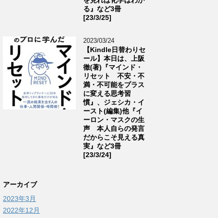
る』など3冊
[23/3/25]
2023/03/24
【Kindle日替わりセ
ール】本日は、上阪
徹(著)『マインド・
リセット 不安・不
満・不可能をプラス
に変える思考習
慣』、ジェシカ・イ
ースト(編集)他『イ
ーロン・マスクの生
声 本人自らの発言
だからこそ見える真
実』など3冊
[23/3/24]
アーカイブ
2023年3月
2022年12月