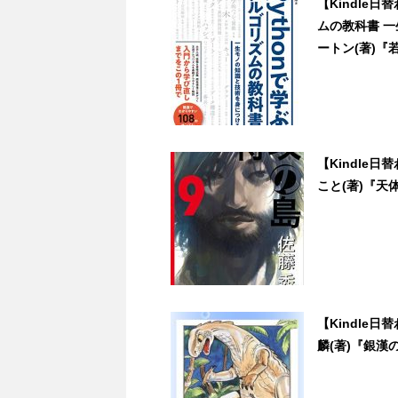
【Kindle
ムの教科書 
ートン(著)『若
【Kindle
こと(著)『天体
【Kindle
麟(著)『銀漢の賦