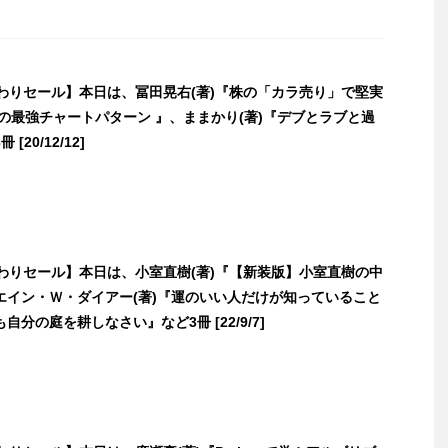
日替わりセール】本日は、冨田晃右(著)『株の「カラ売り」で堅実
の最強チャートパターン 』、ままかり(著)『デブとラブと過
[20/12/12]
日替わりセール】本日は、小室直樹(著)『【新装版】小室直樹の中
エイン・Ｗ・ダイアー(著)『運のいい人だけが知っていること
自分の庭を耕しなさい』など3冊 [22/9/7]