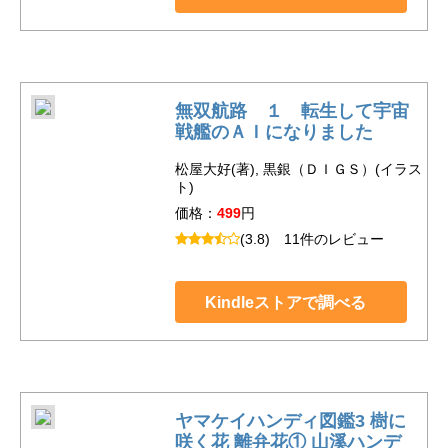
無双航路 １ 転生して宇宙
戦艦のＡＩになりました
松屋大好(著), 黒銀（ＤＩＧＳ）(イラス
ト)
価格：
499
円
(3.8)
11件のレビュー
Kindleストアで調べる
ヤマケイハンディ図鑑3 樹に
咲く花 離弁花① 山溪ハンデ