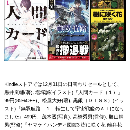
Kindleストアでは12月31日の日替わりセールとして、
黒井嵐輔(著), 塩塚誠(イラスト)『人間カード（１）』
99円(85%OFF)、松屋大好(著), 黒銀（ＤＩＧＳ）(イラ
スト)『無双航路 １ 転生して宇宙戦艦のＡＩになり
ました』499円、茂木透(写真), 高橋秀男(監修), 勝山輝
男(監修)『ヤマケイハンディ図鑑3 樹に咲く花 離弁花