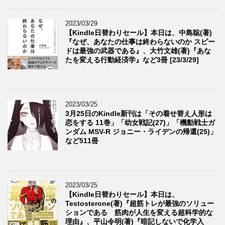
2023/03/29
【Kindle日替わりセール】本日は、中島聡(著)
『なぜ、あなたの仕事は終わらないのか スピー
ドは最強の武器である』、大竹文雄(著)『あな
たを変える行動経済学』など3冊 [23/3/29]
2023/03/25
3月25日のKindle新刊は「その着せ替え人形は
恋をする 11巻」「幼女戦記(27)」「機動戦士ガ
ンダム MSV-R ジョニー・ライデンの帰還(25)」
など511冊
2023/03/25
【Kindle日替わりセール】本日は、
Testosterone(著)『超筋トレが最強のソリュー
ションである 筋肉が人生を変える超科学的な
理由』、平山令明(著)『暗記しないで化学入