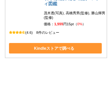
ィ図鑑
茂木透(写真), 高橋秀男(監修), 勝山輝男
(監修)
価格：
1,555
円15pt（
0%
）
(4.6)
8件のレビュー
Kindleストアで調べる