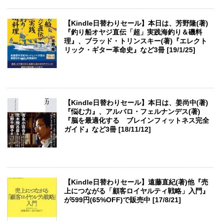
【Kindle日替わりセール】本日は、芳野隆(著)
『釣り船オヤジ直伝「超」実践海釣り＆磯料
理』、ブラッド・トリンスキー(著)『エレクト
リック・ギター革命史』など3冊 [19/1/25]
【Kindle日替わりセール】本日は、姜尚中(著)
『悩む力』、アルバロ・フェルナンデス(著)
『脳を最適化する ブレインフィットネス完全
ガイド』など3冊 [18/11/12]
【Kindle日替わりセール】遠藤直紀(著)他『売
上につながる「顧客ロイヤルティ戦略」入門』
が599円(65%OFF)で販売中 [17/8/21]