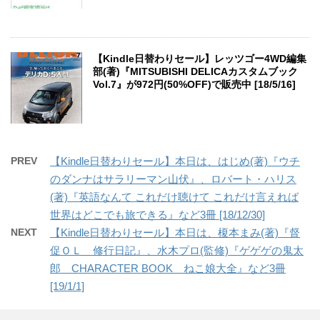
【Kindle日替わりセール】レッツゴー4WD編集
部(著)『MITSUBISHI DELICAカスタムブック
Vol.7』が972円(50%OFF)で販売中 [18/5/16]
PREV
【Kindle日替わりセール】本日は、はじめ(著)『ウチ
のダンナはサラリーマン山伏』、ロバート・ハリス
(著)『英語なんて これだけ聴けて これだけ言えれば
世界はどこでも旅できる』など3冊 [18/12/30]
NEXT
【Kindle日替わりセール】本日は、榎本まみ(著)『督
促ＯＬ 修行日記』、水木プロ(監修)『ゲゲゲの鬼太
郎 CHARACTER BOOK ねこ娘大全』など3冊
[19/1/1]