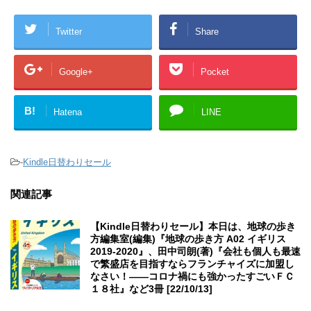
Twitter
Share
Google+
Pocket
B!
Hatena
LINE
-
Kindle日替わりセール
関連記事
【Kindle日替わりセール】本日は、地球の歩き
方編集室(編集)『地球の歩き方 A02 イギリス
2019-2020』、田中司朗(著)『会社も個人も最速
で繁盛店を目指すならフランチャイズに加盟し
なさい！――コロナ禍にも強かったすごいＦＣ
１８社』など3冊 [22/10/13]