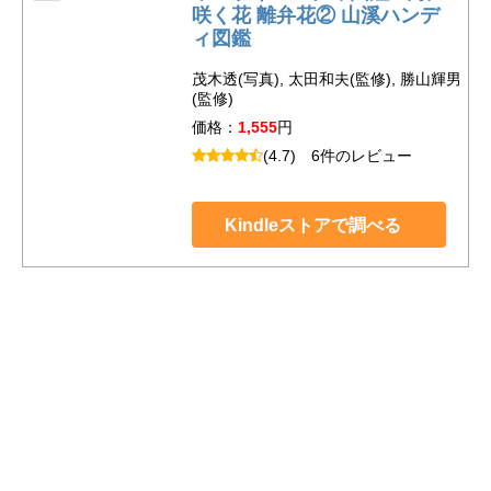
咲く花 離弁花② 山溪ハンデ
ィ図鑑
茂木透(写真), 太田和夫(監修), 勝山輝男
(監修)
価格：
1,555
円
(4.7)
6件のレビュー
Kindleストアで調べる