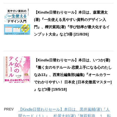
【Kindle日替わりセール】本日は、森重湧太
(著)『一生使える見やすい資料のデザイン入
門』、樺沢紫苑(著)『学び効率が最大化するイ
ンプット大全』など3冊 [21/8/26]
【Kindle日替わりセール】本日は、いつか(著)
『働く女のモテルール 恋愛上手になる心のたし
なみ13』、西東社編集部(編集)『オールカラー
でわかりやすい！ 日本史 [日本史徹底マスター]
』など3冊 [19/5/18]
PREV
【Kindle日替わりセール】本日は、黒井嵐輔(著)『人
間カード（１）』、松屋大好(著)『無双航路 １ 転