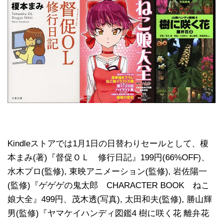
Kindleストアでは1月1日の日替わりセールとして、榎
本まみ(著)『督促ＯＬ 修行日記』199円(66%OFF)、
水木プロ(監修), 東映アニメーション(監修), 岩佐陽一
(監修)『ゲゲゲの鬼太郎 CHARACTER BOOK ねこ
娘大全』499円、茂木透(写真), 太田和夫(監修), 勝山輝
男(監修)『ヤマケイハンディ図鑑4 樹に咲く花 離弁花