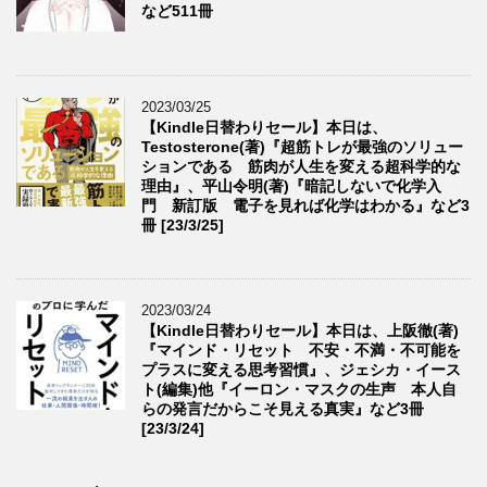
など511冊
2023/03/25
【Kindle日替わりセール】本日は、
Testosterone(著)『超筋トレが最強のソリュー
ションである 筋肉が人生を変える超科学的な
理由』、平山令明(著)『暗記しないで化学入
門 新訂版 電子を見れば化学はわかる』など3
冊 [23/3/25]
2023/03/24
【Kindle日替わりセール】本日は、上阪徹(著)
『マインド・リセット 不安・不満・不可能を
プラスに変える思考習慣』、ジェシカ・イース
ト(編集)他『イーロン・マスクの生声 本人自
らの発言だからこそ見える真実』など3冊
[23/3/24]