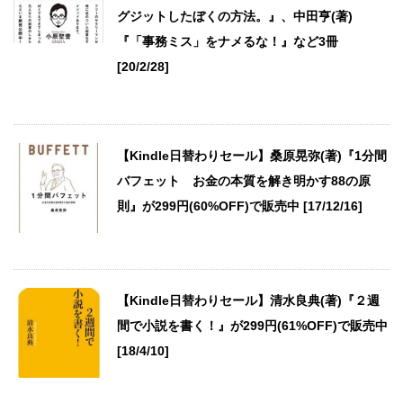
グジットしたぼくの方法。』、中田亨(著)
『「事務ミス」をナメるな！』など3冊
[20/2/28]
【Kindle日替わりセール】桑原晃弥(著)『1分間
バフェット お金の本質を解き明かす88の原
則』が299円(60%OFF)で販売中 [17/12/16]
【Kindle日替わりセール】清水良典(著)『２週
間で小説を書く！』が299円(61%OFF)で販売中
[18/4/10]