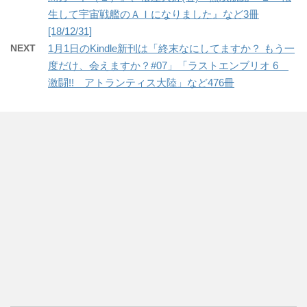
生して宇宙戦艦のＡＩになりました』など3冊
[18/12/31]
NEXT
1月1日のKindle新刊は「終末なにしてますか？ もう一
度だけ、会えますか？#07」「ラストエンブリオ 6
激闘!! アトランティス大陸」など476冊