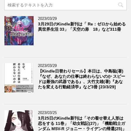
2023/03/29
3月29日のKindle新刊は「 Re：ゼロから始める
異世界生活 33」「天空の扉 18」など311冊
2023/03/29
【Kindle日替わりセール】本日は、中島聡(著)
『なぜ、あなたの仕事は終わらないのか スピー
ドは最強の武器である』、大竹文雄(著)『あな
たを変える行動経済学』など3冊 [23/3/29]
2023/03/25
3月25日のKindle新刊は「その着せ替え人形は
恋をする 11巻」「幼女戦記(27)」「機動戦士ガ
ンダム MSV-R ジョニー・ライデンの帰還(25)」