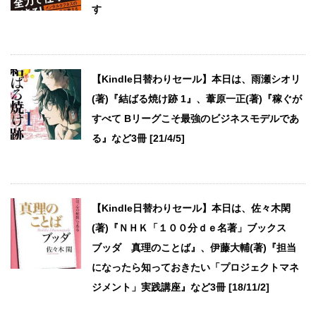
す
【Kindle日替わりセール】本日は、雨瀬シオリ
(著)『結ばる焼け跡 1』、葦原一正(著)『稼ぐが
すべて Bリーグこそ最強のビジネスモデルであ
る』など3冊 [21/4/5]
【Kindle日替わりセール】本日は、佐々木閑
(著)『ＮＨＫ「１００分ｄｅ名著」ブックス
ブッダ 真理のことば』、伊藤大輔(著)『担当
になったら知っておきたい「プロジェクトマネ
ジメント」実践講座』など3冊 [18/11/2]