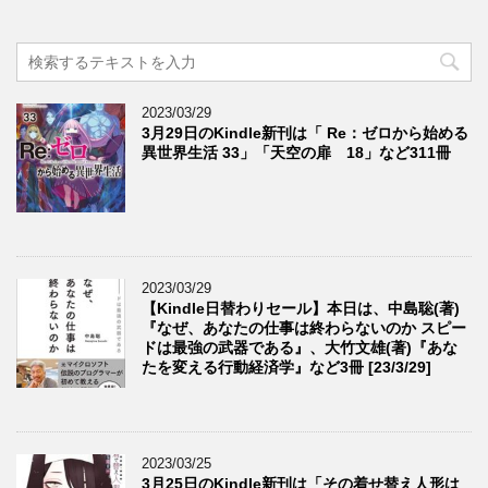
2023/03/29
3月29日のKindle新刊は「 Re：ゼロから始める
異世界生活 33」「天空の扉 18」など311冊
2023/03/29
【Kindle日替わりセール】本日は、中島聡(著)
『なぜ、あなたの仕事は終わらないのか スピー
ドは最強の武器である』、大竹文雄(著)『あな
たを変える行動経済学』など3冊 [23/3/29]
2023/03/25
3月25日のKindle新刊は「その着せ替え人形は