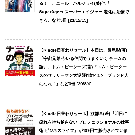
る！』、ニール・バルジライ(著)他『
SuperAgers スーパーエイジャー 老化は治療で
きる』など3冊 [21/12/13]
【Kindle日替わりセール】本日は、長尾彰(著)
『宇宙兄弟 今いる仲間でうまくいく チームの
話』、トム・ピーターズ(著)『トム・ピーター
ズのサラリーマン大逆襲作戦<１> ブランド人
になれ！』など3冊 [20/8/4]
【Kindle日替わりセール】渡部卓(著)『明日に
疲れを持ち越さない プロフェッショナルの仕事
術 ビジネスライフ』が499円で販売されていま