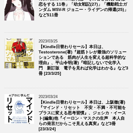
恋をする 11巻」「幼女戦記(27)」「機動戦士ガ
ンダム MSV-R ジョニー・ライデンの帰還(25)」
など511冊
2023/03/25
【Kindle日替わりセール】本日は、
Testosterone(著)『超筋トレが最強のソリュー
ションである 筋肉が人生を変える超科学的な
理由』、平山令明(著)『暗記しないで化学入
門 新訂版 電子を見れば化学はわかる』など3
冊 [23/3/25]
2023/03/24
【Kindle日替わりセール】本日は、上阪徹(著)
『マインド・リセット 不安・不満・不可能を
プラスに変える思考習慣』、ジェシカ・イース
ト(編集)他『イーロン・マスクの生声 本人自
らの発言だからこそ見える真実』など3冊
[23/3/24]