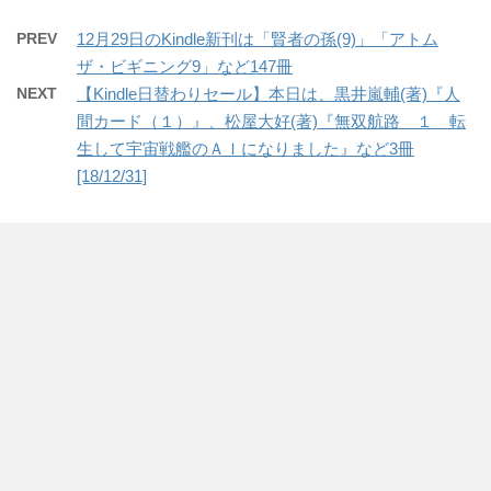
PREV
12月29日のKindle新刊は「賢者の孫(9)」「アトム
ザ・ビギニング9」など147冊
NEXT
【Kindle日替わりセール】本日は、黒井嵐輔(著)『人
間カード（１）』、松屋大好(著)『無双航路 １ 転
生して宇宙戦艦のＡＩになりました』など3冊
[18/12/31]