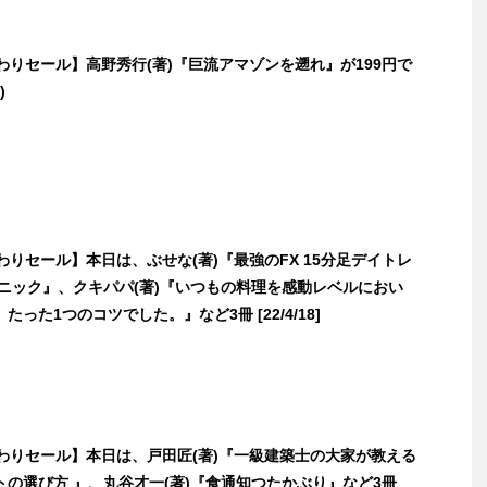
日替わりセール】高野秀行(著)『巨流アマゾンを遡れ』が199円で
)
日替わりセール】本日は、ぶせな(著)『最強のFX 15分足デイトレ
クニック』、クキパパ(著)『いつもの料理を感動レベルにおい
った1つのコツでした。』など3冊 [22/4/18]
日替わりセール】本日は、戸田匠(著)『一級建築士の大家が教える
トの選び方 』、丸谷才一(著)『食通知つたかぶり』など3冊