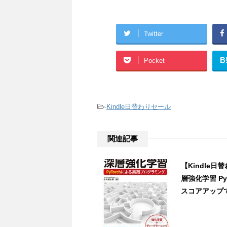
Twitter
B
Pocket
-
Kindle日替わりセール
関連記事
【Kindle
層強化学習 P
スコアアップで