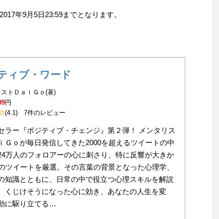
17年9月5日23:59までとなります。
ティブ・ワード
ストＤａｉＧｏ(著)
99
円
(4.1)
7件のレビュー
セラー『ポジティブ・チェンジ』第２弾！ メンタリス
ｉＧｏが毎日発信してきた2000を超えるツイートの中
24万人のフォロアーの心に刺さり、特に反響が大きか
3のツイートを厳選。その言葉の背景となった心理学、
の知識とともに、日常の中で役立つ心理スキルを解説
。くじけそうになった心に効き、あなたの人生を変
動に駆り立てる…