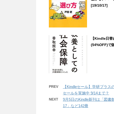
[19/10/17]
【Kindle
(54%OFF)で販
PREV
【Kindleセール】学研プラ
セールを実施中 9/14まで？
NEXT
9月5日のKindle新刊は「図
17」など142冊