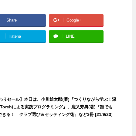
Share
Google+
!
Hatena
LINE
日替わりセール】本日は、小川雄太郎(著)『つくりながら学ぶ！深
yTorchによる実践プログラミング』、鹿又芳典(著)『誰でも
きる！ クラブ選び＆セッティング術』など3冊 [21/9/23]