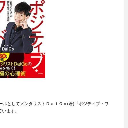
りセールとしてメンタリストＤａｉＧｏ(著)『ポジティブ・ワ
れています。