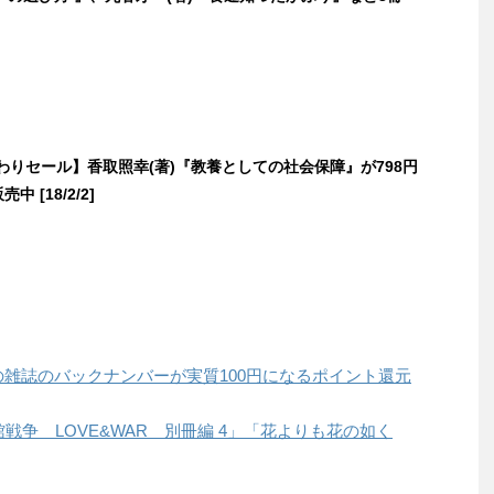
日替わりセール】香取照幸(著)『教養としての社会保障』が798円
売中 [18/2/2]
スの雑誌のバックナンバーが実質100円になるポイント還元
書館戦争 LOVE&WAR 別冊編 4」「花よりも花の如く