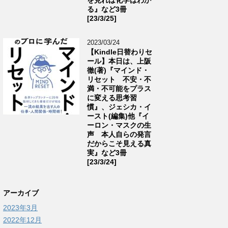
る』など3冊
[23/3/25]
2023/03/24
【Kindle日替わりセ
ール】本日は、上阪
徹(著)『マインド・
リセット 不安・不
満・不可能をプラス
に変える思考習
慣』、ジェシカ・イ
ースト(編集)他『イ
ーロン・マスクの生
声 本人自らの発言
だからこそ見える真
実』など3冊
[23/3/24]
アーカイブ
2023年3月
2022年12月