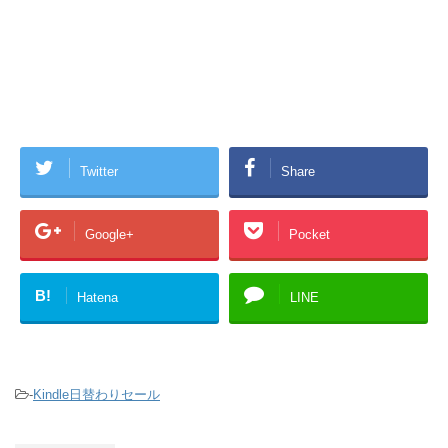
Twitter
Share
Google+
Pocket
B!
Hatena
LINE
-
Kindle日替わりセール