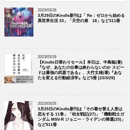
2023/03/29
3月29日のKindle新刊は「 Re：ゼロから始める
異世界生活 33」「天空の扉 18」など311冊
2023/03/29
【Kindle日替わりセール】本日は、中島聡(著)
『なぜ、あなたの仕事は終わらないのか スピー
ドは最強の武器である』、大竹文雄(著)『あな
たを変える行動経済学』など3冊 [23/3/29]
2023/03/25
3月25日のKindle新刊は「その着せ替え人形は
恋をする 11巻」「幼女戦記(27)」「機動戦士ガ
ンダム MSV-R ジョニー・ライデンの帰還(25)」
など511冊