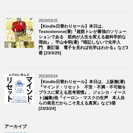
2023/03/25
【Kindle日替わりセール】本日は、
Testosterone(著)『超筋トレが最強のソリュー
ションである 筋肉が人生を変える超科学的な
理由』、平山令明(著)『暗記しないで化学入
門 新訂版 電子を見れば化学はわかる』など3
冊 [23/3/25]
2023/03/24
【Kindle日替わりセール】本日は、上阪徹(著)
『マインド・リセット 不安・不満・不可能を
プラスに変える思考習慣』、ジェシカ・イース
ト(編集)他『イーロン・マスクの生声 本人自
らの発言だからこそ見える真実』など3冊
[23/3/24]
アーカイブ