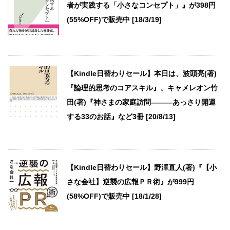
者が実践する「小さなコンセプト」』が398円
(55%OFF)で販売中 [18/3/19]
【Kindle日替わりセール】本日は、波頭亮(著)
『論理的思考のコアスキル』、キャメレオン竹
田(著)『神さまの家庭訪問―――あっさり開運
する33のお話』など3冊 [20/8/13]
【Kindle日替わりセール】野澤直人(著)『【小
さな会社】逆襲の広報ＰＲ術』が999円
(58%OFF)で販売中 [18/1/28]