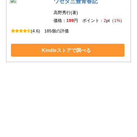
ワセダ三畳青春記
高野秀行(著)
価格：
199
円 ポイント：
2
pt（
1%
）
(4.6)
185個の評価
Kindleストアで調べる