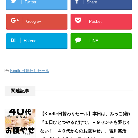
Twitter
Share
Google+
Pocket
B!
Hatena
LINE
-
Kindle日替わりセール
関連記事
【Kindle日替わりセール】本日は、みっこ(著)
『１日ひとつやるだけで、－９センチも夢じゃ
ない！ ４０代からのお腹やせ』、吉川英治