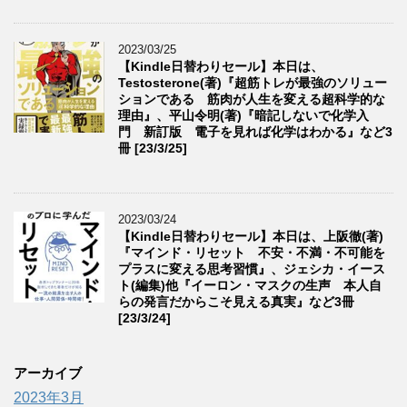
2023/03/25
【Kindle日替わりセール】本日は、
Testosterone(著)『超筋トレが最強のソリュー
ションである 筋肉が人生を変える超科学的な
理由』、平山令明(著)『暗記しないで化学入
門 新訂版 電子を見れば化学はわかる』など3
冊 [23/3/25]
2023/03/24
【Kindle日替わりセール】本日は、上阪徹(著)
『マインド・リセット 不安・不満・不可能を
プラスに変える思考習慣』、ジェシカ・イース
ト(編集)他『イーロン・マスクの生声 本人自
らの発言だからこそ見える真実』など3冊
[23/3/24]
アーカイブ
2023年3月