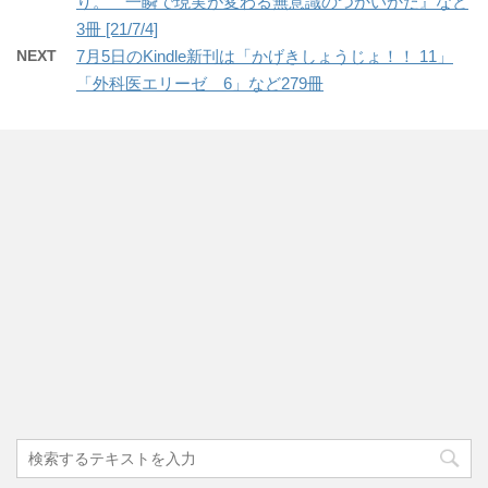
り。 一瞬で現実が変わる無意識のつかいかた』など
3冊 [21/7/4]
NEXT
7月5日のKindle新刊は「かげきしょうじょ！！ 11」
「外科医エリーゼ 6」など279冊