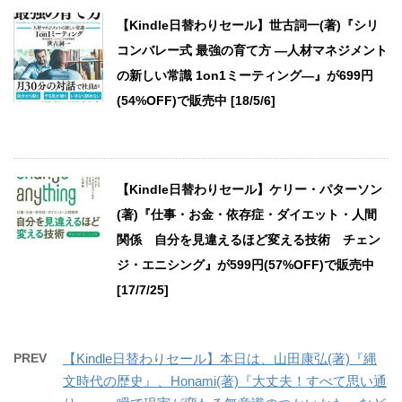
【Kindle日替わりセール】世古詞一(著)『シリ
コンバレー式 最強の育て方 ―人材マネジメント
の新しい常識 1on1ミーティング―』が699円
(54%OFF)で販売中 [18/5/6]
【Kindle日替わりセール】ケリー・パターソン
(著)『仕事・お金・依存症・ダイエット・人間
関係 自分を見違えるほど変える技術 チェン
ジ・エニシング』が599円(57%OFF)で販売中
[17/7/25]
PREV
【Kindle日替わりセール】本日は、山田康弘(著)『縄
文時代の歴史』、Honami(著)『大丈夫！すべて思い通