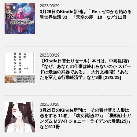
2023/03/29
3月29日のKindle新刊は「 Re：ゼロから始める
異世界生活 33」「天空の扉 18」など311冊
2023/03/29
【Kindle日替わりセール】本日は、中島聡(著)
『なぜ、あなたの仕事は終わらないのか スピー
ドは最強の武器である』、大竹文雄(著)『あな
たを変える行動経済学』など3冊 [23/3/29]
2023/03/25
3月25日のKindle新刊は「その着せ替え人形は
恋をする 11巻」「幼女戦記(27)」「機動戦士ガ
ンダム MSV-R ジョニー・ライデンの帰還(25)」
など511冊