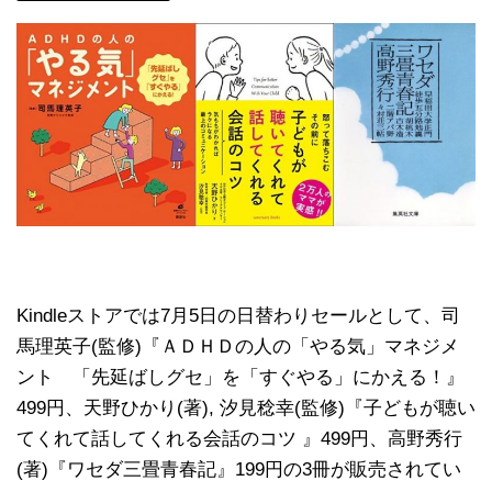
Kindleストアでは7月5日の日替わりセールとして、司
馬理英子(監修)『ＡＤＨＤの人の「やる気」マネジメ
ント 「先延ばしグセ」を「すぐやる」にかえる！』
499円、天野ひかり(著), 汐見稔幸(監修)『子どもが聴い
てくれて話してくれる会話のコツ 』499円、高野秀行
(著)『ワセダ三畳青春記』199円の3冊が販売されてい