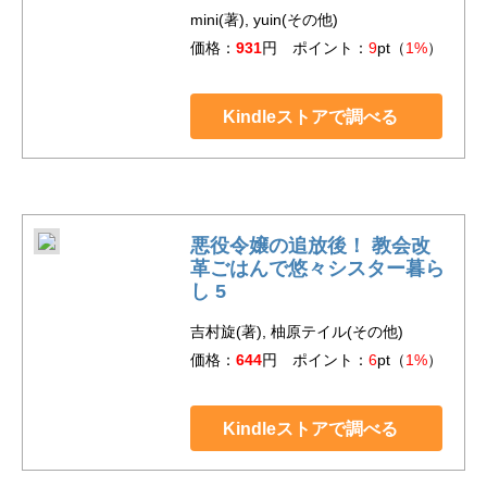
mini(著), yuin(その他)
価格：
931
円 ポイント：
9
pt（
1%
）
Kindleストアで調べる
悪役令嬢の追放後！ 教会改
革ごはんで悠々シスター暮ら
し 5
吉村旋(著), 柚原テイル(その他)
価格：
644
円 ポイント：
6
pt（
1%
）
Kindleストアで調べる