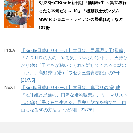
3月23日のKindle新刊は「無職転生 ～異世界行
ったら本気だす～ 10」「機動戦士ガンダム
MSV-R ジョニー・ライデンの帰還(18)」など
187冊
PREV
【Kindle日替わりセール】本日は、司馬理英子(監修)
『ＡＤＨＤの人の「やる気」マネジメント』、天野ひ
かり(著)『子どもが聴いてくれて話してくれる会話の
コツ』、高野秀行(著)『ワセダ三畳青春記』の3冊
[21/7/5]
NEXT
【Kindle日替わりセール】本日は、真弓りの(著)他
『地味姫と黒猫の、円満な婚約破棄』、ミニマリスト
しぶ(著)『手ぶらで生きる。見栄と財布を捨てて、自
由になる50の方法 』など3冊 [21/7/6]