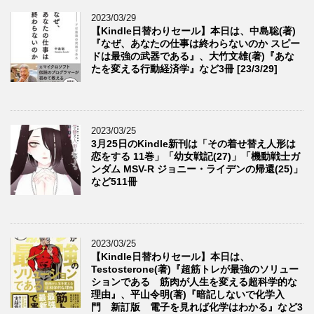
2023/03/29
【Kindle日替わりセール】本日は、中島聡(著)
『なぜ、あなたの仕事は終わらないのか スピー
ドは最強の武器である』、大竹文雄(著)『あな
たを変える行動経済学』など3冊 [23/3/29]
2023/03/25
3月25日のKindle新刊は「その着せ替え人形は
恋をする 11巻」「幼女戦記(27)」「機動戦士ガ
ンダム MSV-R ジョニー・ライデンの帰還(25)」
など511冊
2023/03/25
【Kindle日替わりセール】本日は、
Testosterone(著)『超筋トレが最強のソリュー
ションである 筋肉が人生を変える超科学的な
理由』、平山令明(著)『暗記しないで化学入
門 新訂版 電子を見れば化学はわかる』など3