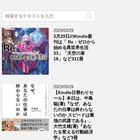
2023/03/29
3月29日のKindle新
刊は「 Re：ゼロから
始める異世界生活
33」「天空の扉
18」など311冊
2023/03/29
【Kindle日替わりセ
ール】本日は、中島
聡(著)『なぜ、あな
たの仕事は終わらな
いのか スピードは最
強の武器である』、
大竹文雄(著)『あな
たを変える行動経済
学』など3冊