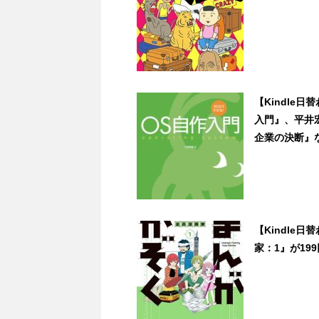
【Kindle
入門』、平井
企業の決断』など3
【Kindle
家：1』が199円