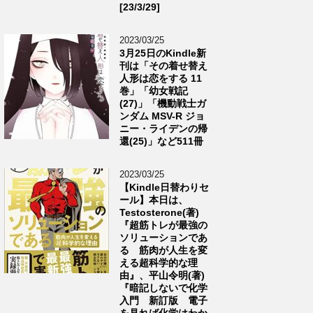
[23/3/29]
2023/03/25
3月25日のKindle新
刊は「その着せ替え
人形は恋をする 11
巻」「幼女戦記
(27)」「機動戦士ガ
ンダム MSV-R ジョ
ニー・ライデンの帰
還(25)」など511冊
2023/03/25
【Kindle日替わりセ
ール】本日は、
Testosterone(著)
『超筋トレが最強の
ソリューションであ
る 筋肉が人生を変
える超科学的な理
由』、平山令明(著)
『暗記しないで化学
入門 新訂版 電子
を見れば化学はわか