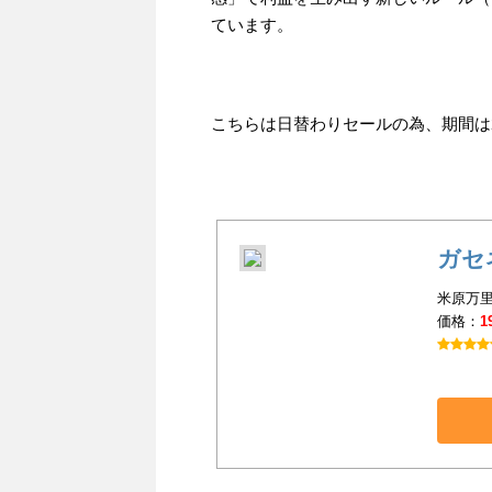
ています。
こちらは日替わりセールの為、期間は20
ガセ
米原万里
価格：
1