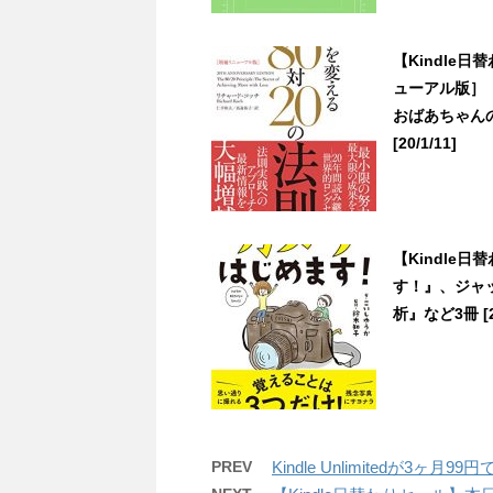
【Kindle
ューアル版］ 
おばあちゃん
[20/1/11]
【Kindle
す！』、ジャ
析』など3冊 [21
PREV
Kindle Unlimitedが3