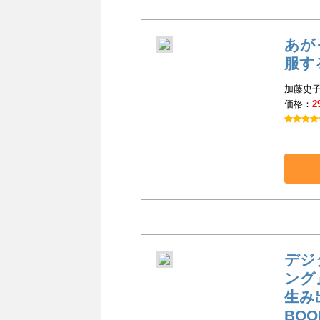
あが
服す
加藤史子
価格：
2
デジ
ング
生み
BOO