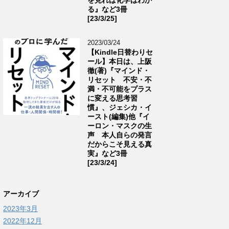
る』など3冊
[23/3/25]
2023/03/24
【Kindle日替わりセ
ール】本日は、上阪
徹(著)『マインド・
リセット 不安・不
満・不可能をプラス
に変える思考習
慣』、ジェシカ・イ
ースト(編集)他『イ
ーロン・マスクの生
声 本人自らの発言
だからこそ見える真
実』など3冊
[23/3/24]
アーカイブ
2023年3月
2022年12月