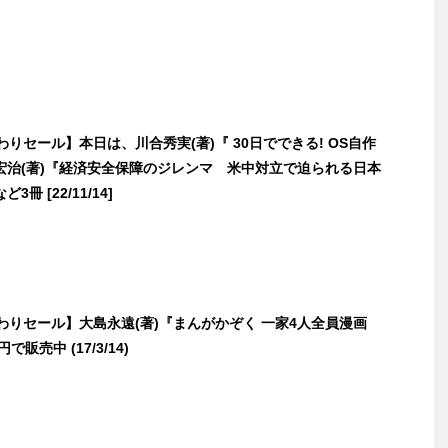
日替わりセール】本日は、川合秀実(著)『 30日でできる! OS自作
宏治(著)『経済安全保障のジレンマ 米中対立で迫られる日本
冊 [22/11/14]
日替わりセール】大島永遠(著)『まんがかぞく 一家4人全員漫画
で販売中 (17/3/14)