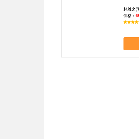
林雅之(
価格：
6