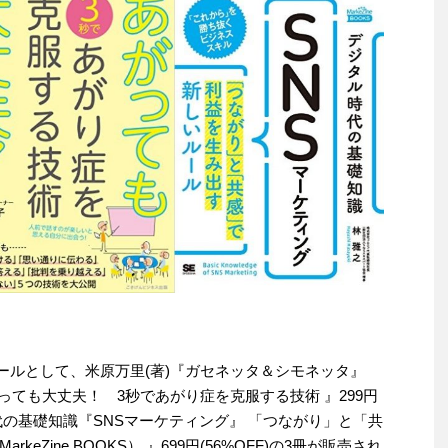
りセールとして、米原万里(著)『ガセネッタ＆シモネッタ』
『あがっても大丈夫！ 3秒であがり症を克服する技術 』299円
ル時代の基礎知識『SNSマーケティング』 「つながり」と「共
Zine BOOKS） 』699円(56%OFF)の3冊が販売され