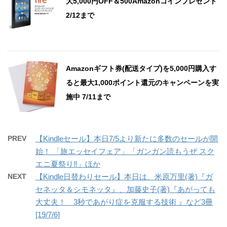
大5,000円OFF＆500Amazonコインプレゼント
2/12まで
Amazonギフト券(配送タイプ)を5,000円購入す
ると最大1,000ポイント還元のキャンペーンを実
施中 7/11まで
PREV
【Kindleセール】本日7/5より新たに多数のセールが開
始！ 「旅エッセイフェア」「ガンガン読もうぜ スク
エニ夏祭り‼」ほか
NEXT
【Kindle日替わりセール】本日は、米原万里(著)『ガ
セネッタ＆シモネッタ』、加藤史子(著)『あがっても
大丈夫！ 3秒であがり症を克服する技術 』など3冊
[19/7/6]