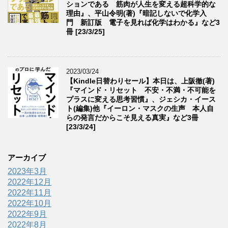
ションである 筋肉が人生を変える超科学的な
理由』、平山令明(著)『暗記しないで化学入
門 新訂版 電子を見れば化学はわかる』など3
冊 [23/3/25]
2023/03/24
【Kindle日替わりセール】本日は、上阪徹(著)
『マインド・リセット 不安・不満・不可能を
プラスに変える思考習慣』、ジェシカ・イース
ト(編集)他『イーロン・マスクの生声 本人自
らの発言だからこそ見える真実』など3冊
[23/3/24]
アーカイブ
2023年3月
2022年12月
2022年11月
2022年10月
2022年9月
2022年8月