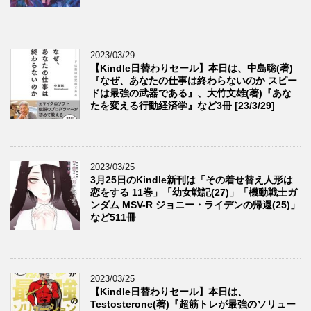
2023/03/29
【Kindle日替わりセール】本日は、中島聡(著)
『なぜ、あなたの仕事は終わらないのか スピー
ドは最強の武器である』、大竹文雄(著)『あな
たを変える行動経済学』など3冊 [23/3/29]
2023/03/25
3月25日のKindle新刊は「その着せ替え人形は
恋をする 11巻」「幼女戦記(27)」「機動戦士ガ
ンダム MSV-R ジョニー・ライデンの帰還(25)」
など511冊
2023/03/25
【Kindle日替わりセール】本日は、
Testosterone(著)『超筋トレが最強のソリュー