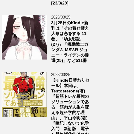
[23/3/29]
2023/03/25
3月25日のKindle新
刊は「その着せ替え
人形は恋をする 11
巻」「幼女戦記
(27)」「機動戦士ガ
ンダム MSV-R ジョ
ニー・ライデンの帰
還(25)」など511冊
2023/03/25
【Kindle日替わりセ
ール】本日は、
Testosterone(著)
『超筋トレが最強の
ソリューションであ
る 筋肉が人生を変
える超科学的な理
由』、平山令明(著)
『暗記しないで化学
入門 新訂版 電子
を見れば化学はわか