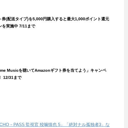
ト券(配送タイプ)を5,000円購入すると最大1,000ポイント還元
を実施中 7/11まで
Prime Musicを聴いてAmazonギフト券を当てよう」キャンペ
12/31まで
SYCHO－PASS 監視官 狡噛慎也 5」「絶対ナル孤独者3」な