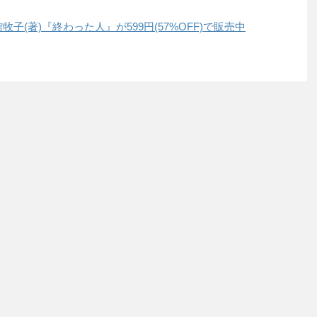
館牧子(著)『終わった人』が599円(57%OFF)で販売中