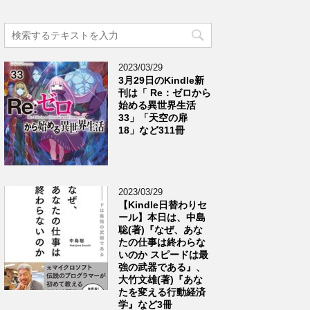
2023/03/29
3月29日のKindle新
刊は「 Re：ゼロから
始める異世界生活
33」「天空の扉
18」など311冊
2023/03/29
【Kindle日替わりセ
ール】本日は、中島
聡(著)『なぜ、あな
たの仕事は終わらな
いのか スピードは最
強の武器である』、
大竹文雄(著)『あな
たを変える行動経済
学』など3冊