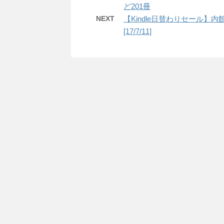
ど201冊
NEXT
【Kindle日替わりセール】内
[17/7/11]