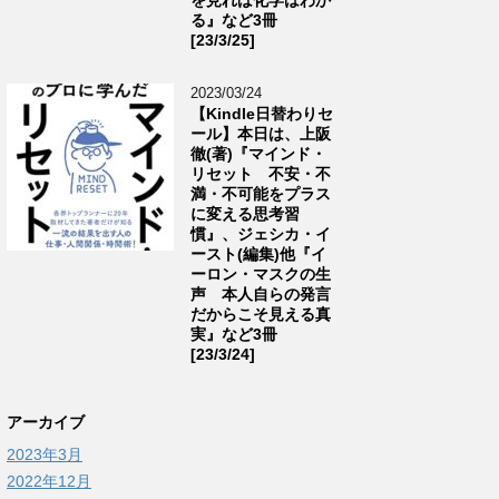
る』など3冊
[23/3/25]
2023/03/24
【Kindle日替わりセ
ール】本日は、上阪
徹(著)『マインド・
リセット 不安・不
満・不可能をプラス
に変える思考習
慣』、ジェシカ・イ
ースト(編集)他『イ
ーロン・マスクの生
声 本人自らの発言
だからこそ見える真
実』など3冊
[23/3/24]
アーカイブ
2023年3月
2022年12月