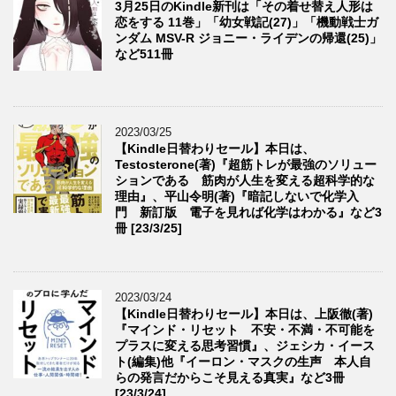
3月25日のKindle新刊は「その着せ替え人形は
恋をする 11巻」「幼女戦記(27)」「機動戦士ガ
ンダム MSV-R ジョニー・ライデンの帰還(25)」
など511冊
2023/03/25
【Kindle日替わりセール】本日は、
Testosterone(著)『超筋トレが最強のソリュー
ションである 筋肉が人生を変える超科学的な
理由』、平山令明(著)『暗記しないで化学入
門 新訂版 電子を見れば化学はわかる』など3
冊 [23/3/25]
2023/03/24
【Kindle日替わりセール】本日は、上阪徹(著)
『マインド・リセット 不安・不満・不可能を
プラスに変える思考習慣』、ジェシカ・イース
ト(編集)他『イーロン・マスクの生声 本人自
らの発言だからこそ見える真実』など3冊
[23/3/24]