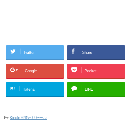
Twitter
Share
Google+
Pocket
B!
Hatena
LINE
-
Kindle日替わりセール