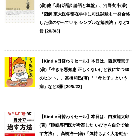
(著)他『現代語訳 論語と算盤』、河野玄斗(著)
『図解 東大医学部在学中に司法試験も一発合格
した僕のやっている シンプルな勉強法 』など3
冊 [20/8/3]
【Kindle日替わりセール】本日は、西原理恵子
(著)『生きる悪知恵 正しくないけど役に立つ60
のヒント』、高橋和巳(著)『「母と子」という
病』など3冊 [20/5/22]
【Kindle日替わりセール】本日は、白濱龍太郎
(著)『睡眠専門医が考案した いびきを自分で治
す方法』、高橋浩一(著)『気持ちよく人を動か