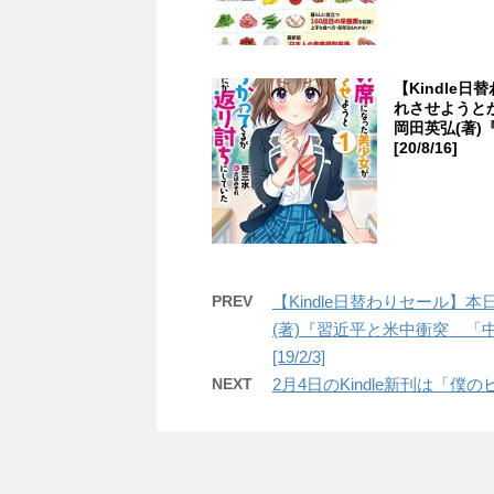
【Kindle
れさせようと
岡田英弘(著
[20/8/16]
PREV
【Kindle日替わりセール】
(著)『習近平と米中衝突 「
[19/2/3]
NEXT
2月4日のKindle新刊は「僕の