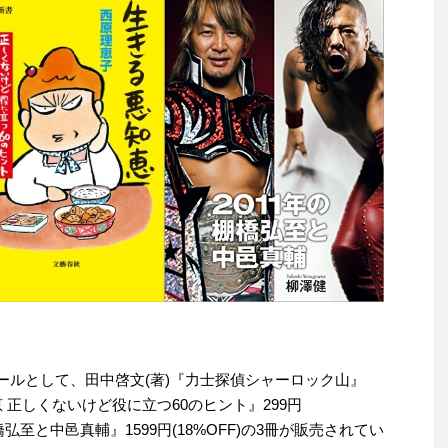
りセールとして、田中啓文(著)『力士探偵シャーロック山』
恵 正しくないけど役に立つ60のヒント』299円
棚橋弘至と中邑真輔』1599円(18%OFF)の3冊が販売されてい