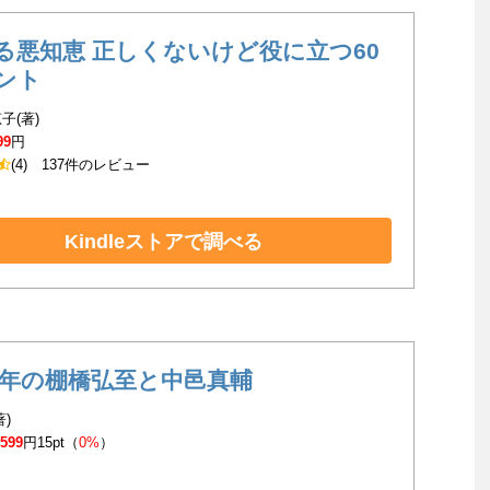
る悪知恵 正しくないけど役に立つ60
ント
子(著)
99
円
(4)
137件のレビュー
Kindleストアで調べる
11年の棚橋弘至と中邑真輔
著)
,599
円15pt（
0%
）