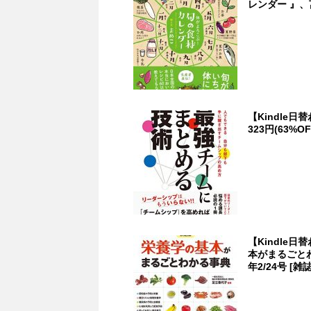
レンダー 』、苫
【Kindle
323円(63%OF
【Kindle
本がまるごとわ
年2/24号 [雑誌