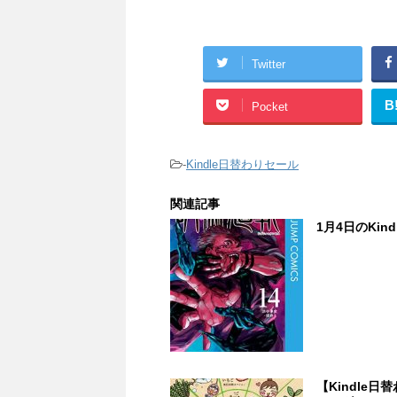
Twitter
B
Pocket
-
Kindle日替わりセール
関連記事
1月4日のKin
【Kindle