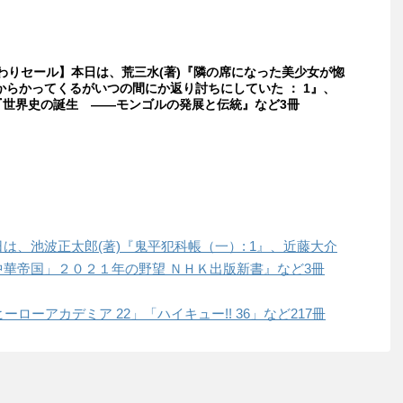
日替わりセール】本日は、荒三水(著)『隣の席になった美少女が惚
からかってくるがいつの間にか返り討ちにしていた ： 1』、
)『世界史の誕生 ――モンゴルの発展と伝統』など3冊
本日は、池波正太郎(著)『鬼平犯科帳（一）: 1』、近藤大介
中華帝国」２０２１年の野望 ＮＨＫ出版新書』など3冊
ヒーローアカデミア 22」「ハイキュー!! 36」など217冊