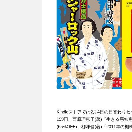
Kindleストアでは2月4日の日替わ
199円、西原理恵子(著)『生きる悪知
(65%OFF)、柳澤健(著)『2011年の