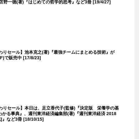
野一徳(著)『はじめての哲学的思考』など3冊 [19/4/27]
日替わりセール】池本克之(著)『最強チームにまとめる技術』が
F)で販売中 [17/8/23]
日替わりセール】本日は、足立香代子(監修)『決定版 栄養学の基
かる事典』、週刊東洋経済編集部(著)『週刊東洋経済 2018
]』など3冊 [18/10/15]