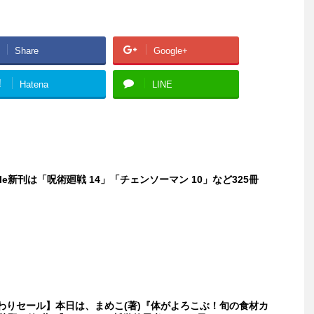
Share
Google+
!
Hatena
LINE
dle新刊は「呪術廻戦 14」「チェンソーマン 10」など325冊
日替わりセール】本日は、まめこ(著)『体がよろこぶ！旬の食材カ