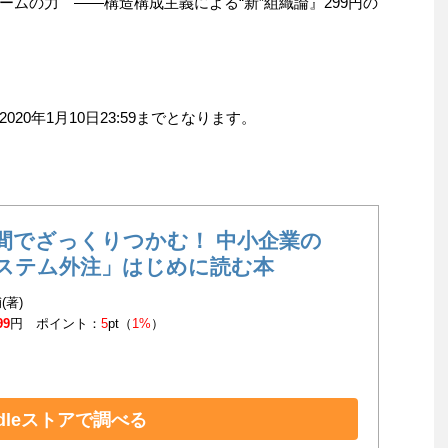
チームの力 ――構造構成主義による“新”組織論』299円の
0年1月10日23:59までとなります。
間でざっくりつかむ！ 中小企業の
ステム外注」はじめに読む本
(著)
99
円 ポイント：
5
pt（
1%
）
ndleストアで調べる