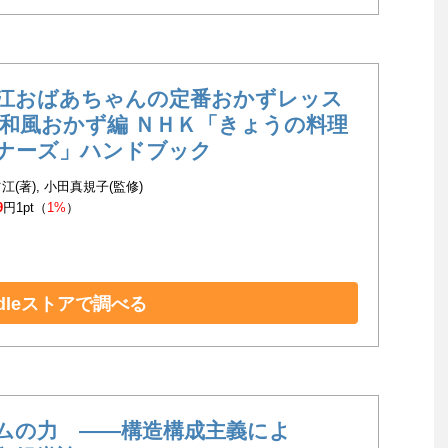
江おばあちゃんの定番おかずレッス
和風おかず編 ＮＨＫ「きょうの料理
ナーズ」ハンドブック
江(著), 小田真規子(監修)
9
円1pt（
1%
）
ndleストアで調べる
ムの力 ――構造構成主義によ