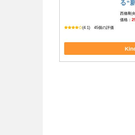
る“
西條剛央
価格：
2
(4.1)
45個の評価
Ki