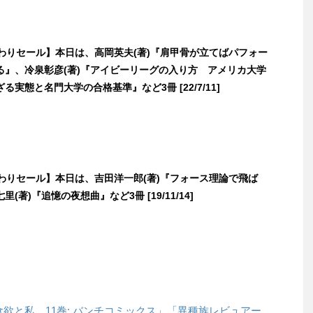
日替わりセール】本日は、高岡英夫(著)『肩甲骨が立てばパフォー
る』、冷泉彰彦(著)『アイビーリーグの入り方 アメリカ大学
る実態と名門大学の合格基準』など3冊 [22/7/11]
日替わりセール】本日は、吉田洋一郎(著)『フォース理論で飛ば
(著)『追憶の夜想曲』など3冊 [19/11/14]
山と食欲と私 11巻: バンチコミックス」「異種族レビュアー