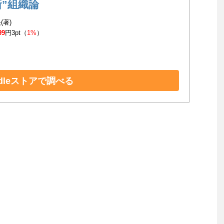
新”組織論
(著)
99
円3pt（
1%
）
ndleストアで調べる