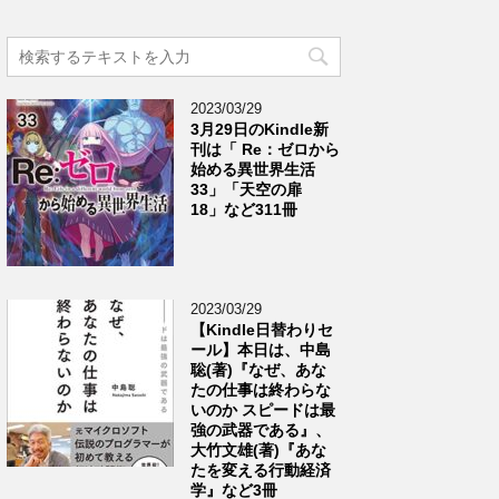
2023/03/29
3月29日のKindle新
刊は「 Re：ゼロから
始める異世界生活
33」「天空の扉
18」など311冊
2023/03/29
【Kindle日替わりセ
ール】本日は、中島
聡(著)『なぜ、あな
たの仕事は終わらな
いのか スピードは最
強の武器である』、
大竹文雄(著)『あな
たを変える行動経済
学』など3冊