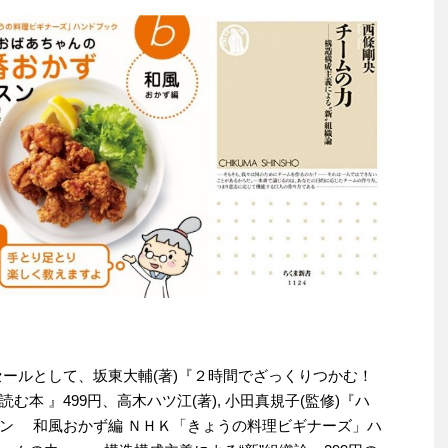
わりセールとして、坂東大輔(著)『２時間でざっくりつかむ！
本 』499円、高木ハツ江(著), 小田真規子(監修)『ハ
ン 和風おかず編 ＮＨＫ「きょうの料理ビギナーズ」ハ