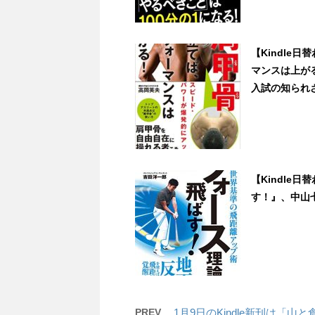
【Kindle
マンスは上が
入試の知られざ
【Kindle
す！』、中山七里
PREV
1月9日のKindle新刊は「