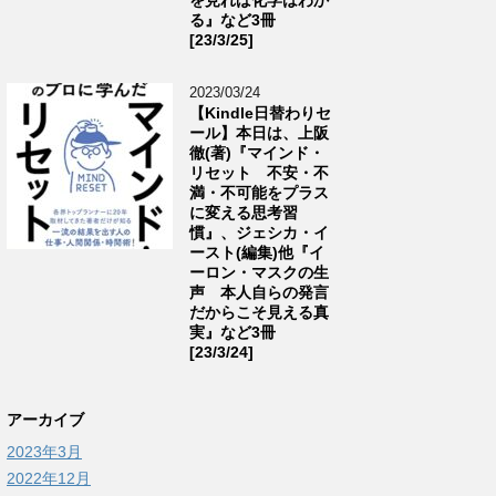
る』など3冊
[23/3/25]
2023/03/24
【Kindle日替わりセ
ール】本日は、上阪
徹(著)『マインド・
リセット 不安・不
満・不可能をプラス
に変える思考習
慣』、ジェシカ・イ
ースト(編集)他『イ
ーロン・マスクの生
声 本人自らの発言
だからこそ見える真
実』など3冊
[23/3/24]
アーカイブ
2023年3月
2022年12月