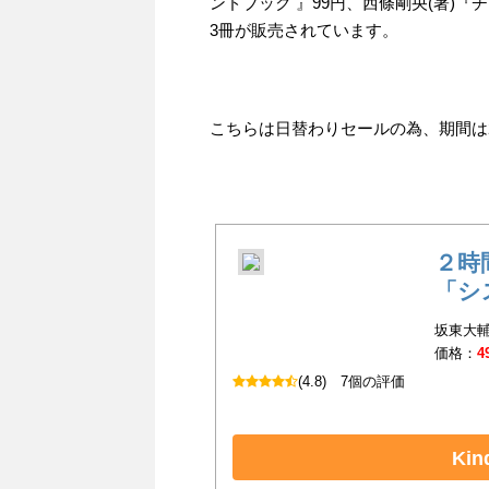
ンドブック 』99円、西條剛央(著)『
3冊が販売されています。
こちらは日替わりセールの為、期間は202
２時
「シ
坂東大輔
価格：
4
(4.8)
7個の評価
Ki