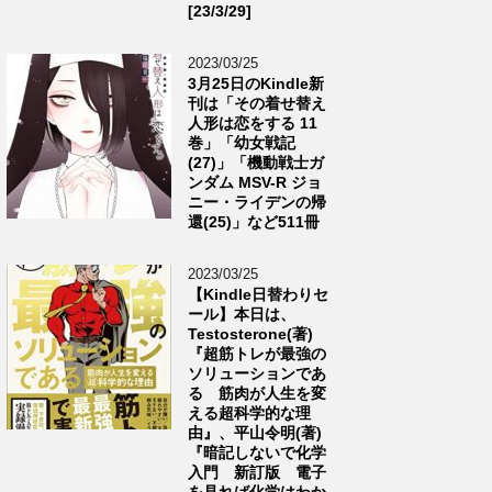
[23/3/29]
2023/03/25
3月25日のKindle新
刊は「その着せ替え
人形は恋をする 11
巻」「幼女戦記
(27)」「機動戦士ガ
ンダム MSV-R ジョ
ニー・ライデンの帰
還(25)」など511冊
2023/03/25
【Kindle日替わりセ
ール】本日は、
Testosterone(著)
『超筋トレが最強の
ソリューションであ
る 筋肉が人生を変
える超科学的な理
由』、平山令明(著)
『暗記しないで化学
入門 新訂版 電子
を見れば化学はわか