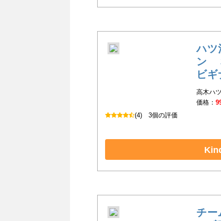
ハツ
ン 
ビギ
高木ハツ
価格：
9
(4)
3個の評価
Ki
チー