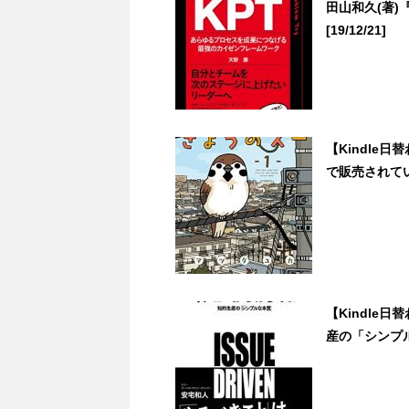
田山和久(著
[19/12/21]
【Kindle日
で販売されて
【Kindle
産の「シンプルな