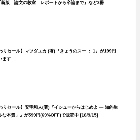
)『新版 論文の教室 レポートから卒論まで』など3冊
替わりセール】マツダユカ (著)『きょうのスー ： 1』が199円
います
日替わりセール】安宅和人(著)『イシューからはじめよ ― 知的生
本質」』が599円(69%OFF)で販売中 [18/9/15]