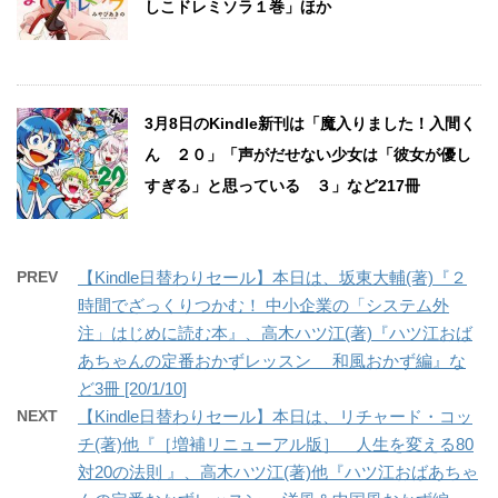
しこドレミソラ１巻」ほか
3月8日のKindle新刊は「魔入りました！入間く
ん ２０」「声がだせない少女は「彼女が優し
すぎる」と思っている ３」など217冊
PREV
【Kindle日替わりセール】本日は、坂東大輔(著)『２
時間でざっくりつかむ！ 中小企業の「システム外
注」はじめに読む本』、高木ハツ江(著)『ハツ江おば
あちゃんの定番おかずレッスン 和風おかず編』な
ど3冊 [20/1/10]
NEXT
【Kindle日替わりセール】本日は、リチャード・コッ
チ(著)他『［増補リニューアル版］ 人生を変える80
対20の法則 』、高木ハツ江(著)他『ハツ江おばあちゃ