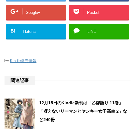
Google+
Pocket
B!
Hatena
LINE
-
Kindle発売情報
関連記事
12月15日のKindle新刊は「乙嫁語り 11巻」
「冴えないリーマンとヤンキー女子高生 2」な
ど240冊