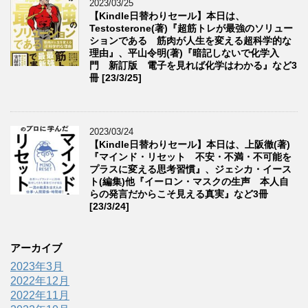
2023/03/25
【Kindle日替わりセール】本日は、
Testosterone(著)『超筋トレが最強のソリュー
ションである 筋肉が人生を変える超科学的な
理由』、平山令明(著)『暗記しないで化学入
門 新訂版 電子を見れば化学はわかる』など3
冊 [23/3/25]
2023/03/24
【Kindle日替わりセール】本日は、上阪徹(著)
『マインド・リセット 不安・不満・不可能を
プラスに変える思考習慣』、ジェシカ・イース
ト(編集)他『イーロン・マスクの生声 本人自
らの発言だからこそ見える真実』など3冊
[23/3/24]
アーカイブ
2023年3月
2022年12月
2022年11月