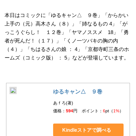
本日はコミックに「ゆるキャン△ ９巻」「からかい
上手の（元）高木さん（８）」「姉なるもの 4」「が
っこうぐらし！ １２巻」「ヤマノススメ 18」「勇
者が死んだ！（１７）」「くノ一ツバキの胸の内
（４）」「ちはるさんの娘 ： 4」「京都寺町三条のホ
ームズ（コミック版） ： 5」などが登場しています。
ゆるキャン△ ９巻
あｆろ(著)
価格：
594
円 ポイント：
6
pt（
1%
）
Kindleストアで調べる