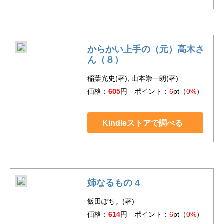
からかい上手の（元）高木さ
ん（８）
稲葉光史(著), 山本崇一朗(著)
価格：
605
円 ポイント：
6
pt（
0%
）
Kindleストアで調べる
姉なるもの 4
飯田ぽち。(著)
価格：
614
円 ポイント：
6
pt（
0%
）