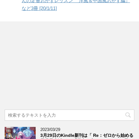
んの定番おかずレッスン 洋風＆中国風おかず編』
など3冊 [20/1/11]
2023/03/29
3月29日のKindle新刊は「 Re：ゼロから始める