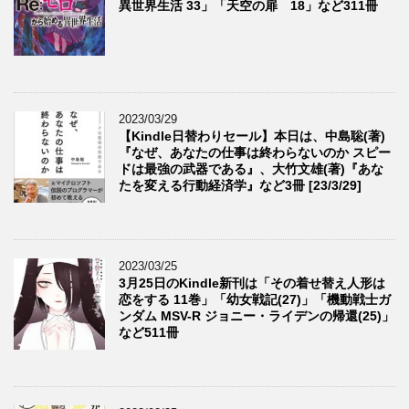
異世界生活 33」「天空の扉 18」など311冊
2023/03/29
【Kindle日替わりセール】本日は、中島聡(著)
『なぜ、あなたの仕事は終わらないのか スピー
ドは最強の武器である』、大竹文雄(著)『あな
たを変える行動経済学』など3冊 [23/3/29]
2023/03/25
3月25日のKindle新刊は「その着せ替え人形は
恋をする 11巻」「幼女戦記(27)」「機動戦士ガ
ンダム MSV-R ジョニー・ライデンの帰還(25)」
など511冊