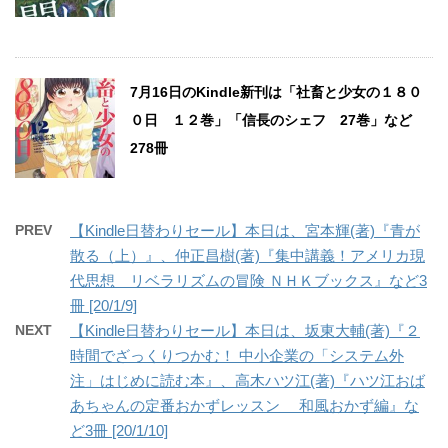
7月16日のKindle新刊は「社畜と少女の１８０
０日 １２巻」「信長のシェフ 27巻」など
278冊
PREV
【Kindle日替わりセール】本日は、宮本輝(著)『青が
散る（上）』、仲正昌樹(著)『集中講義！アメリカ現
代思想 リベラリズムの冒険 ＮＨＫブックス』など3
冊 [20/1/9]
NEXT
【Kindle日替わりセール】本日は、坂東大輔(著)『２
時間でざっくりつかむ！ 中小企業の「システム外
注」はじめに読む本』、高木ハツ江(著)『ハツ江おば
あちゃんの定番おかずレッスン 和風おかず編』な
ど3冊 [20/1/10]