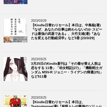
2023/03/29
【Kindle日替わりセール】本日は、中島聡(著)
『なぜ、あなたの仕事は終わらないのか スピー
ドは最強の武器である』、大竹文雄(著)『あな
たを変える行動経済学』など3冊 [23/3/29]
2023/03/25
3月25日のKindle新刊は「その着せ替え人形は
恋をする 11巻」「幼女戦記(27)」「機動戦士ガ
ンダム MSV-R ジョニー・ライデンの帰還(25)」
など511冊
2023/03/25
【Kindle日替わりセール】本日は、
Testosterone(著)『超筋トレが最強のソリュー