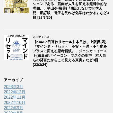
ションである 筋肉が人生を変える超科学的な
理由』、平山令明(著)『暗記しないで化学入
門 新訂版 電子を見れば化学はわかる』など3
冊 [23/3/25]
2023/03/24
【Kindle日替わりセール】本日は、上阪徹(著)
『マインド・リセット 不安・不満・不可能を
プラスに変える思考習慣』、ジェシカ・イース
ト(編集)他『イーロン・マスクの生声 本人自
らの発言だからこそ見える真実』など3冊
[23/3/24]
アーカイブ
2023年3月
2022年12月
2022年11月
2022年10月
2022年9月