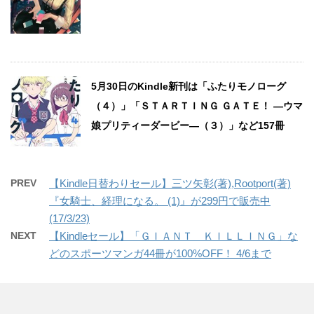
5月30日のKindle新刊は「ふたりモノローグ
（４）」「ＳＴＡＲＴＩＮＧ ＧＡＴＥ！ ―ウマ
娘プリティーダービー―（３）」など157冊
PREV
【Kindle日替わりセール】三ツ矢彰(著),Rootport(著)
『女騎士、経理になる。 (1)』が299円で販売中
(17/3/23)
NEXT
【Kindleセール】「ＧＩＡＮＴ ＫＩＬＬＩＮＧ」な
どのスポーツマンガ44冊が100%OFF！ 4/6まで