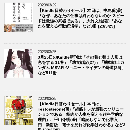
2023/03/29
【Kindle日替わりセール】本日は、中島聡(著)
『なぜ、あなたの仕事は終わらないのか スピー
ドは最強の武器である』、大竹文雄(著)『あな
たを変える行動経済学』など3冊 [23/3/29]
2023/03/25
3月25日のKindle新刊は「その着せ替え人形は
恋をする 11巻」「幼女戦記(27)」「機動戦士ガ
ンダム MSV-R ジョニー・ライデンの帰還(25)」
など511冊
2023/03/25
【Kindle日替わりセール】本日は、
Testosterone(著)『超筋トレが最強のソリュー
ションである 筋肉が人生を変える超科学的な
理由』、平山令明(著)『暗記しないで化学入
門 新訂版 電子を見れば化学はわかる』など3
冊 [23/3/25]