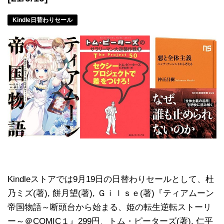
Kindle日替わりセール
Kindleストアでは9月19日の日替わりセールとして、杜
乃ミズ(著), 餅月望(著), Ｇｉｌｓｅ(著)『ティアムーン
帝国物語～断頭台から始まる、姫の転生逆転ストーリ
ー～＠COMIC１』299円、トム・ピーターズ(著), 仁平