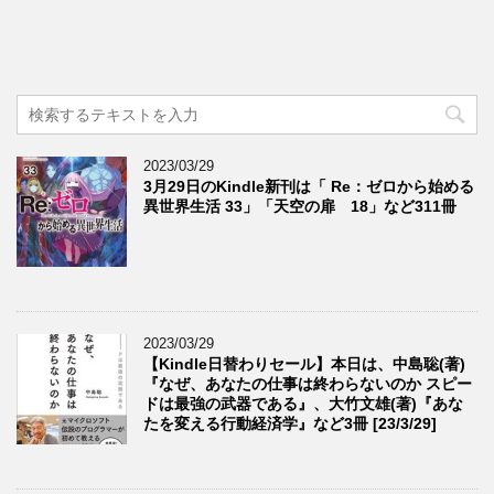
2023/03/29
3月29日のKindle新刊は「 Re：ゼロから始める
異世界生活 33」「天空の扉 18」など311冊
2023/03/29
【Kindle日替わりセール】本日は、中島聡(著)
『なぜ、あなたの仕事は終わらないのか スピー
ドは最強の武器である』、大竹文雄(著)『あな
たを変える行動経済学』など3冊 [23/3/29]