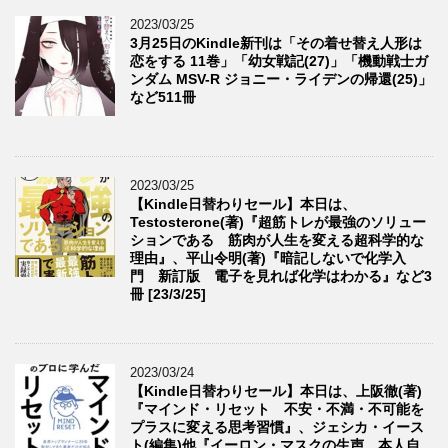
2023/03/25
3月25日のKindle新刊は「その着せ替え人形は
恋をする 11巻」「幼女戦記(27)」「機動戦士ガ
ンダム MSV-R ジョニー・ライデンの帰還(25)」
など511冊
2023/03/25
【Kindle日替わりセール】本日は、
Testosterone(著)『超筋トレが最強のソリュー
ションである 筋肉が人生を変える超科学的な
理由』、平山令明(著)『暗記しないで化学入
門 新訂版 電子を見れば化学はわかる』など3
冊 [23/3/25]
2023/03/24
【Kindle日替わりセール】本日は、上阪徹(著)
『マインド・リセット 不安・不満・不可能を
プラスに変える思考習慣』、ジェシカ・イース
ト(編集)他『イーロン・マスクの生声 本人自