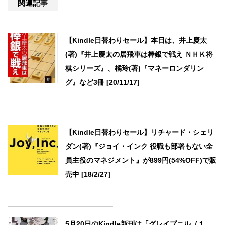
関連記事
【Kindle日替わりセール】本日は、井上慶太
(著)『井上慶太の居飛車は棒銀で戦え ＮＨＫ将
棋シリーズ』、橘玲(著)『マネーロンダリン
グ』など3冊 [20/11/17]
【Kindle日替わりセール】リチャード・シェリ
ダン(著)『ジョイ・インク 役職も部署もない全
員主役のマネジメント』が899円(54%OFF)で販
売中 [18/2/27]
5月20日のKindle新刊は「グレイプニル（１