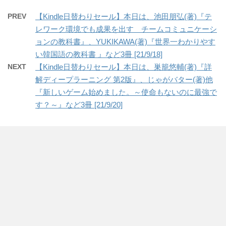
PREV
【Kindle日替わりセール】本日は、池田朋弘(著)『テ
レワーク環境でも成果を出す チームコミュニケーシ
ョンの教科書』、YUKIKAWA(著)『世界一わかりやす
い韓国語の教科書 』など3冊 [21/9/18]
NEXT
【Kindle日替わりセール】本日は、巣籠悠輔(著)『詳
解ディープラーニング 第2版』、じゃがバター(著)他
『新しいゲーム始めました。～使命もないのに最強で
す？～』など3冊 [21/9/20]