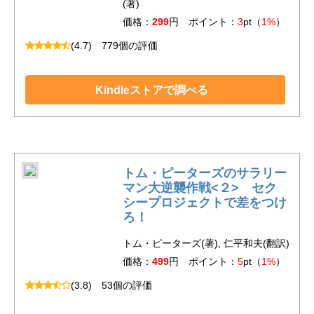
(著)
価格：
299
円 ポイント：
3
pt（
1%
）
(4.7)
779個の評価
Kindleストアで調べる
トム・ピーターズのサラリー
マン大逆襲作戦<２> セク
シープロジェクトで差をつけ
ろ！
トム・ピーターズ(著), 仁平和夫(翻訳)
価格：
499
円 ポイント：
5
pt（
1%
）
(3.8)
53個の評価