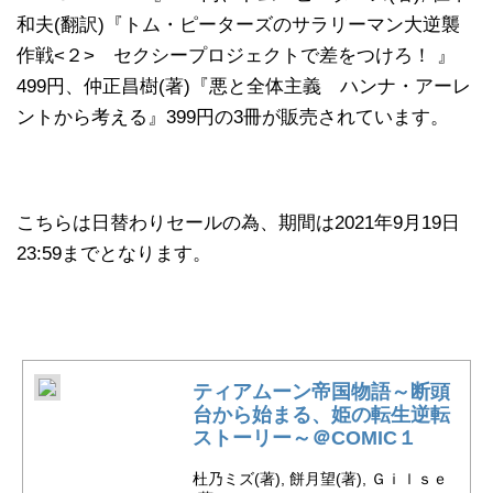
和夫(翻訳)『トム・ピーターズのサラリーマン大逆襲
作戦<２> セクシープロジェクトで差をつけろ！ 』
499円、仲正昌樹(著)『悪と全体主義 ハンナ・アーレ
ントから考える』399円の3冊が販売されています。
こちらは日替わりセールの為、期間は2021年9月19日
23:59までとなります。
ティアムーン帝国物語～断頭
台から始まる、姫の転生逆転
ストーリー～＠COMIC１
杜乃ミズ(著), 餅月望(著), Ｇｉｌｓｅ