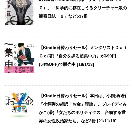
０）」「科学的に存在しうるクリーチャー娘の
観察日誌 ８」など537冊
【Kindle日替わりセール】メンタリストＤａｉ
Ｇｏ(著)『自分を操る超集中力』が699円
(54%OFF)で販売中 [18/1/13]
【Kindle日替わりセール】本日は、小飼弾(著)
『小飼弾の超訳「お金」理論』、ブレイディみ
かこ(著)『女たちのポリティクス 台頭する世
界の女性政治家たち』など3冊 [21/11/19]