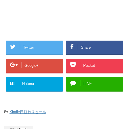
Twitter
Share
Google+
Pocket
B!
Hatena
LINE
-
Kindle日替わりセール