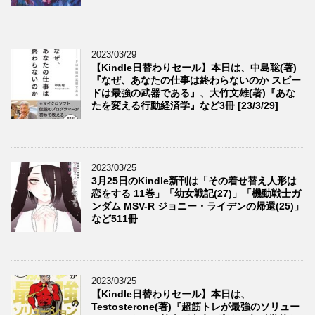
2023/03/29
【Kindle日替わりセール】本日は、中島聡(著)
『なぜ、あなたの仕事は終わらないのか スピー
ドは最強の武器である』、大竹文雄(著)『あな
たを変える行動経済学』など3冊 [23/3/29]
2023/03/25
3月25日のKindle新刊は「その着せ替え人形は
恋をする 11巻」「幼女戦記(27)」「機動戦士ガ
ンダム MSV-R ジョニー・ライデンの帰還(25)」
など511冊
2023/03/25
【Kindle日替わりセール】本日は、
Testosterone(著)『超筋トレが最強のソリュー