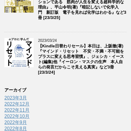
ションである 筋肉が人生を変える超科学的な
理由』、平山令明(著)『暗記しないで化学入
門 新訂版 電子を見れば化学はわかる』など3
冊 [23/3/25]
2023/03/24
【Kindle日替わりセール】本日は、上阪徹(著)
『マインド・リセット 不安・不満・不可能を
プラスに変える思考習慣』、ジェシカ・イース
ト(編集)他『イーロン・マスクの生声 本人自
らの発言だからこそ見える真実』など3冊
[23/3/24]
アーカイブ
2023年3月
2022年12月
2022年11月
2022年10月
2022年9月
2022年8月