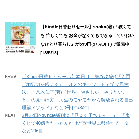
【Kindle日替わりセール】shoko(著)『狭くて
も 忙しくても お金がなくてもできる ていねい
なひとり暮らし』が599円(57%OFF)で販売中
[18/5/13]
PREV
【Kindle日替わりセール】本日は、細谷功(著)『入門
『地頭力を鍛える』 ３２のキーワードで学ぶ思考
法』、八木仁平(著)『世界一やさしい「やりたいこ
と」の見つけ方 人生のモヤモヤから解放される自己
理解メソッド』など3冊 [21/3/21]
NEXT
3月22日のKindle新刊は「見える子ちゃん ５」「宝
くじで40億当たったんだけど異世界に移住する ９」
など236冊