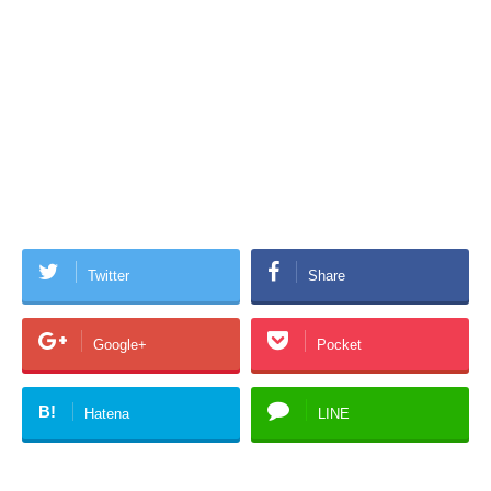
Twitter
Share
Google+
Pocket
B!
Hatena
LINE