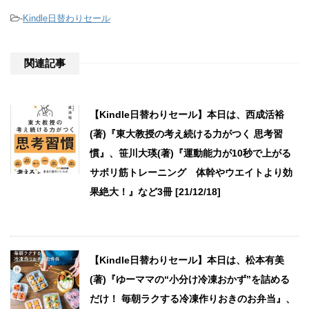
-
Kindle日替わりセール
関連記事
【Kindle日替わりセール】本日は、西成活裕
(著)『東大教授の考え続ける力がつく 思考習
慣』、笹川大瑛(著)『運動能力が10秒で上がる
サボリ筋トレーニング 体幹やウエイトより効
果絶大！』など3冊 [21/12/18]
【Kindle日替わりセール】本日は、松本有美
(著)『ゆーママの“小分け冷凍おかず”を詰める
だけ！ 毎朝ラクする冷凍作りおきのお弁当』、