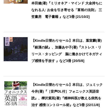
本田健(著)『ミリオネア・マインド 大金持ちに
なれる人: お金を引き寄せる「富裕の法則」 三
笠書房 電子書籍 』など3冊 [21/10/2]
【Kindle日替わりセール】本日は、葉室麟(著)
『銀漢の賦』、加藤あや子(著)『ストレス・リ
リース・タッピング 脳に働きかけてネガティ
ブ感情を手放す 』など3冊 [20/5/8]
【Kindle日替わりセール】本日は、ジュミック
今井(著)『［音声DL付］フォニックス英語音
読』、樺沢紫苑(著)『精神科医が教える病気を
治す 感情コントロール術』など3冊 [22/11/8]